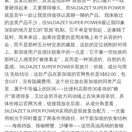
索、反复比较的，其实是指那种“双效合一”的口服片——既
要硬得起来，又要撑得够久。而SILDAZET SUPER POWER
就是其中一款让我觉得值得认真聊一聊的产品。 我体验过
的这类产品不少，但SILDAZET SUPER POWER最让我印象
深刻的地方是它的“双效”机制。它不单是管勃起，还兼顾了
延时。简单来说，如果你需要的是周末晚上有个从容的约
会，而不是那种五分钟交差的尴尬，这款的定位就刚好对得
上。新加坡用户反馈比较集中的一点是：它不像一些短效药
那样让人感觉到“被推着走”，反而是一种渐进的、自然的充
盈感。 SILDAZET SUPER POWER 双效片：价格、成分与用
法 先给结论：这款产品在新加坡的官网售价是S$82.00，包
含GST，没有隐藏费用。这个价位放在新加坡的同类产品
里，属于中等偏上的区间——比便利店那些30多块的“糖
片”靠谱得多，又比诊所开处方药动辄上百块来得亲切。具
体价格以官网为准，链接我放在后面。 从成分角度看，
SILDAZET SUPER POWER采用的是双效复合配方，一次服
用相当于同时覆盖了两条作用路径。对于新加坡的饮食结构
——海南鸡饭、辣椒螃蟹、沙嗲串——这些高油高钠的食物