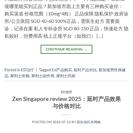
坡哪里能买到正品？新加坡市面上主要有三种购买途径：
购买渠道 价格范围（10mg*4粒） 正品保障 隐私保护 政府诊
所/公立医院 SGD 40-60 100%正品，需医生处方 需要面
诊，记录在案 私人专科诊所 SGD 80-150 正品，快速处方 隐
私较好，但费用高 线上正规平台（如我们） […]
CONTINUE READING
→
Posted in
ED治疗
|
Tagged
Ed产品购买
,
延时产品对比
,
新加坡男性保健
品
,
犀利士依赖
,
犀利士副作用
,
犀利士药效
ED治疗
Zen Singapore review 2025：延时产品效果
与价格对比
POSTED ON
2026-07-15
BY
新加坡药房网购