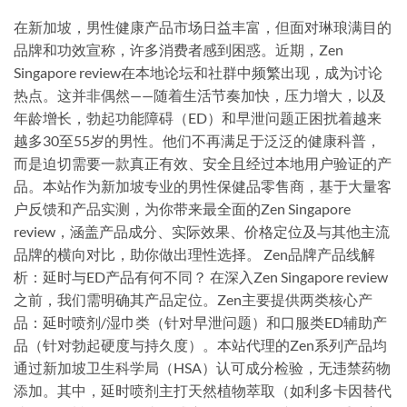
在新加坡，男性健康产品市场日益丰富，但面对琳琅满目的
品牌和功效宣称，许多消费者感到困惑。近期，Zen
Singapore review在本地论坛和社群中频繁出现，成为讨论
热点。这并非偶然——随着生活节奏加快，压力增大，以及
年龄增长，勃起功能障碍（ED）和早泄问题正困扰着越来
越多30至55岁的男性。他们不再满足于泛泛的健康科普，
而是迫切需要一款真正有效、安全且经过本地用户验证的产
品。本站作为新加坡专业的男性保健品零售商，基于大量客
户反馈和产品实测，为你带来最全面的Zen Singapore
review，涵盖产品成分、实际效果、价格定位及与其他主流
品牌的横向对比，助你做出理性选择。 Zen品牌产品线解
析：延时与ED产品有何不同？ 在深入Zen Singapore review
之前，我们需明确其产品定位。Zen主要提供两类核心产
品：延时喷剂/湿巾类（针对早泄问题）和口服类ED辅助产
品（针对勃起硬度与持久度）。本站代理的Zen系列产品均
通过新加坡卫生科学局（HSA）认可成分检验，无违禁药物
添加。其中，延时喷剂主打天然植物萃取（如利多卡因替代