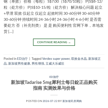
钢（单效） 价格（每粒） S$7.00（S$70/10粒） 约S$8-12/
粒（处方价） 约S$10-15/粒（处方价） 解决核心问题 起立
+早泄 双效 仅起立 仅起立 起效时间 30-60分钟 30-60分钟
30-60分钟 持续时间 24-36小时 24-36小时 4-6小时 是否需
要处方 否（补充剂类） 是 是 购买便利性 官网下单，本地发
货 […]
CONTINUE READING
→
Posted in
ED治疗
|
Tagged
Verdex super power
,
双效金水晶
,
新加坡正
品
,
新加坡男性健康
,
男性增强
,
立威大乐威壮
ED治疗
新加坡Tadarise 5mg犀利士每日錠正品购买
指南 实测效果与价格
POSTED ON
2026-07-22
BY
新加坡药房网购