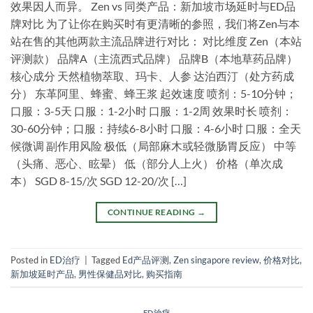
效果因人而异。 Zen vs 同类产品：新加坡市场延时与ED品
牌对比 为了让你在购买时有更清晰的参照，我们将Zen与本
站在售的其他两款主流品牌进行对比： 对比维度 Zen（本站
评测款） 品牌A（主流西式品牌） 品牌B（本地草药品牌）
核心成分 天然植物萃取、玛卡、人参 达泊西汀（处方药成
分） 东革阿里、蜂蜜、蜂王浆 起效速度 喷剂：5-10分钟；
口服：3-5天 口服：1-2小时 口服：1-2周 效果时长 喷剂：
30-60分钟；口服：持续6-8小时 口服：4-6小时 口服：全天
候微调 副作用风险 极低（局部麻木或轻微肠胃反应） 中等
（头痛、恶心、眩晕） 低（部分人上火） 价格（单次成
本） SGD 8-15/次 SGD 12-20/次 […]
CONTINUE READING
→
Posted in
ED治疗
|
Tagged
Ed产品评测
,
Zen singapore review
,
价格对比
,
新加坡延时产品
,
男性保健品对比
,
购买指南
ED治疗