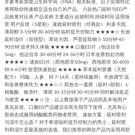
并参考新加坡卫生科学局（HSA）相关标准。以下实测对比
将帮助你快速锁定适合自己的产品。 六款热门延时与ED产
品效果对比表 产品名称 主要成分 起效时间 持续时间 适用场
景 用户反馈（5星制） 速效延时喷剂（经典款） 利多卡因、
薄荷醇 3-5分钟 30-60分钟 临时提升控制力 ★★★★☆ 长效
延时湿巾（加强型） 苯佐卡因、芦荟提取物 5-10分钟 45-
90分钟 追求持久体验 ★★★★★ 口服ED片（他达拉非
5mg） 他达拉非 30-60分钟 24-36小时 日常改善勃起功能
★★★★☆ 速效ED片（西地那非50mg） 西地那非 30-60分
钟 4-6小时 按需快速勃起 ★★★★★ 草本延时胶囊（天然
配方） 玛咖、人参、锌 7-14天（需持续服用） 长效调节 温
和改善整体性力 ★★★☆☆ 双效合一凝胶（延时+助勃） L-
精氨酸、银杏叶、薄荷 10-15分钟 30-45分钟 同时解决延迟
与硬度 ★★★★☆ 注：以上数据基于产品说明及本地用户
真实反馈。口服ED产品建议在医生指导下使用，尤其有心
脏病史或服用硝酸酯类药物者禁用。 速效方案：延时喷剂
与湿巾怎么选？ 对于希望临时提升控制力的男士，延时喷
剂和湿巾是最直接的选项。我们推荐的两款产品均采用局部