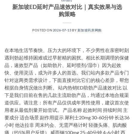
新加坡ED延时产品速效对比｜真实效果与选
购策略
POSTED ON
2026-07-13
BY
新加坡药房网购
在本地生活节奏快、压力大的环境下，不少男性在亲密时刻
遇到勃起维持困难或过早射精的困扰。相比长期调理的保健
品，速效型产品（如助勃片、延时喷剂/湿巾）因为起效
快、使用灵活，成为许多人的首选。我们站内多款产品专门
针对这两类需求设计，下面直接对比它们的核心差异，帮您
根据自身情况做出判断。 站内热销ED助勃产品速效对比 以
下是我们目前在售的几款主流助勃产品，均通过本地合规渠
道供应。请注意：所有产品仅供成年男性使用，建议首次使
用者从最低剂量开始尝试。 产品名称 起效时间 持续时间 主
要成分 适合场景 副作用提示 犀利士20mg 30-60分钟 长达36
小时 他达拉非 周末约会、无需严格计时 轻微头痛、肌肉酸
痛（约5%用户反馈） 威而钢100mg 25-40分钟 4-6小时 西