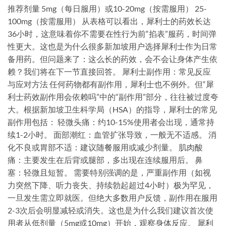
推荐剂量 5mg（每日服用）或10-20mg（按需服用） 25-
100mg（按需服用） 从表格可以看出，犀利士的药效长达
36小时，这意味着你不需要在性行为前“掐表”服药，时间弹
性更大。这也是为什么很多新加坡用户选择犀利士作为日常
备用药。但问题来了：这么长的药效，会不会让身体产生依
赖？我们将在下一节直接回答。 犀利士副作用：常见反应
与应对方法 任何药物都有副作用，犀利士也不例外。但“犀
利士药效副作用会依赖吗”中的“副作用”部分，往往被过度夸
大。根据新加坡卫生科学局（HSA）的指导，犀利士的常见
副作用包括： 轻微头痛：约10-15%使用者会出现，通常持
续1-2小时。 面部潮红：血管扩张导致，一般无不适感。 消
化不良或胃部不适：建议随餐服用或减少剂量。 肌肉酸
痛：主要发生在后背或腿部，多出现在连续服用后。 鼻
塞：轻微且短暂。 需要特别强调的是，严重副作用（如视
力突然下降、听力丧失、持续勃起超过4小时）极为罕见，
一旦发生需立即就医。但绝大多数用户反馈，副作用在服用
2-3次后会明显减轻或消失。这也是为什么我们建议首次使
用者从低剂量（5mg或10mg）开始，观察身体反应。 犀利