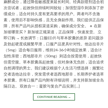
麻醉成分，通过降低敏感度来延长时间。经典款喷剂适合初
次尝试者，起效快但持续时间较短；加强型湿巾则添加了舒
缓成分，适合对持久度有更高要求的用户。两者均不含激
素，使用后不影响快感，且无全身副作用。我们提供正品保
障，所有产品均从授权渠道采购，确保成分安全。 🔹 在新
加坡哪里买？ 新加坡正规渠道，正品保障，快速发货。 立
即订购 → 长效调节：口服ED片与草本胶囊的差异 若问题涉
及勃起硬度或频繁早泄，口服产品更具针对性。他达拉非片
（5mg）适合每日服用，维持24-36小时稳定效果，适合计
划性亲密；西地那非片（50mg）则适合按需使用，起效快
但需空腹。草本胶囊虽起效慢，但对身体无负担，适合追求
自然调理的男士。我们建议根据个人生活习惯选择：频繁社
交者选他达拉非，突发需求者选西地那非，长期养护者选草
本胶囊。所有口服产品均附有详细说明，并支持新加坡全岛
隔日达。 双效合一：凝胶与复合产品实测 […]
CONTINUE READING
→