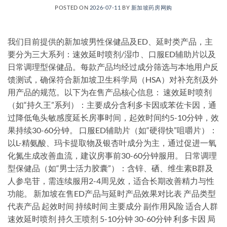
POSTED ON
2026-07-11
BY
新加坡药房网购
我们目前提供的新加坡男性保健品及ED、延时类产品，主
要分为三大系列：速效延时喷剂/湿巾、口服ED辅助片以及
日常调理型保健品。每款产品均经过成分筛选与本地用户反
馈测试，确保符合新加坡卫生科学局（HSA）对补充剂及外
用产品的规范。以下为在售产品核心信息： 速效延时喷剂
（如“持久王”系列）：主要成分含利多卡因或苯佐卡因，通
过降低龟头敏感度延长房事时间，起效时间约5-10分钟，效
果持续30-60分钟。 口服ED辅助片（如“硬得快”咀嚼片）：
以L-精氨酸、玛卡提取物及银杏叶成分为主，通过促进一氧
化氮生成改善血流，建议房事前30-60分钟服用。 日常调理
型保健品（如“男士活力胶囊”）：含锌、硒、维生素B群及
人参皂苷，需连续服用2-4周见效，适合长期改善精力与性
功能。 新加坡在售ED产品与延时产品效果对比表 产品类型
代表产品 起效时间 持续时间 主要成分 副作用风险 适合人群
速效延时喷剂 持久王喷剂 5-10分钟 30-60分钟 利多卡因 局