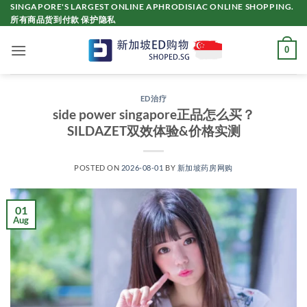
Skip
SINGAPORE'S LARGEST ONLINE APHRODISIAC ONLINE SHOPPING.
所有商品货到付款 保护隐私
to
content
0
ED治疗
side power singapore正品怎么买？
SILDAZET双效体验&价格实测
POSTED ON
2026-08-01
BY
新加坡药房网购
01
Aug