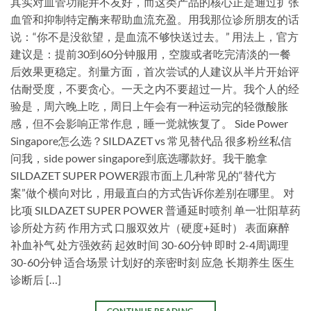
其实对血管功能并不友好，而这类产品的核心正是通过扩张
血管和抑制特定酶来帮助血流充盈。用我那位诊所朋友的话
说：“你不是没欲望，是血流不够快送过去。” 用法上，官方
建议是：提前30到60分钟服用，空腹或者吃完清淡的一餐
后效果更稳定。剂量方面，首次尝试的人建议从半片开始评
估耐受度，不要贪心。一天之内不要超过一片。我个人的经
验是，周六晚上吃，周日上午会有一种运动完的轻微酸胀
感，但不会影响正常作息，睡一觉就恢复了。 Side Power
Singapore怎么选？SILDAZET vs 常见替代品 很多粉丝私信
问我，side power singapore到底选哪款好。我干脆拿
SILDAZET SUPER POWER跟市面上几种常见的“替代方
案”做个横向对比，用最直白的方式告诉你差别在哪里。 对
比项 SILDAZET SUPER POWER 普通延时喷剂 单一壮阳草药
诊所处方药 作用方式 口服双效片（硬度+延时） 表面麻醉
补血补气 处方强效药 起效时间 30-60分钟 即时 2-4周调理
30-60分钟 适合场景 计划好的亲密时刻 应急 长期养生 医生
诊断后 […]
CONTINUE READING
→