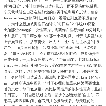
（HSA）批准的方案里，有一种每天低剂量服用的方式，
叫“每日錠”，能让你保持自然的状态，而不是临时抱佛脚。
今天我就结合自己在新加坡的购买体验和用户反馈，聊聊
Tadarise 5mg这款犀利士每日錠，看看它到底适不适合你。
一、为什么新加坡男性开始转向“每日錠”？ 传统ED药物，
比如那些20mg的一次性药片，需要你在性行为前30分钟到1
小时服用，而且药效集中在那一小段时间。对于很多新加坡
上班族来说，生活节奏快、压力大，性生活往往不是“计划
好”的，而是临时起意。我有个客户在金融行业，他跟我
说：“每次约好晚上，还要提前算好时间吃药，感觉像是在
完成任务，一点浪漫感都没有。” 而每日錠，比如Tadarise
5mg，每天固定时间吃一片，药物在体内维持一个稳定的低
浓度。这样，你不需要提前计划，随时随地，只要感觉来
了，身体就能自然反应。新加坡泌尿科医生Dr. Lim（化名）
在一次健康讲座中提到：“对于心理负担重或频繁需要性生
活的患者，每日低剂量方案比按需服用的依从性更高，且副
作用更少。” 我自己试过之后，最大的感受就是“自由”。不
用再掐着表算时间，也不用担心饭前饭后。每天睡前吃一