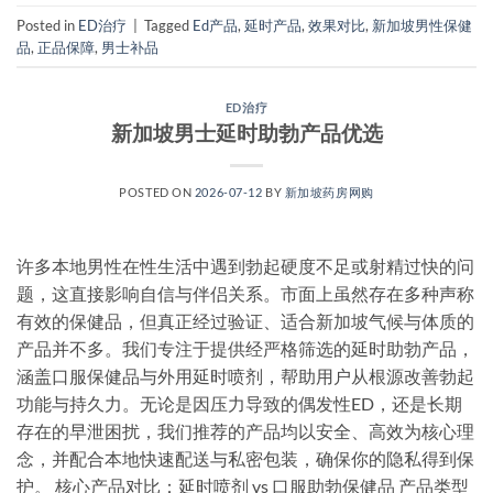
Posted in
ED治疗
|
Tagged
Ed产品
,
延时产品
,
效果对比
,
新加坡男性保健
品
,
正品保障
,
男士补品
ED治疗
新加坡男士延时助勃产品优选
POSTED ON
2026-07-12
BY
新加坡药房网购
许多本地男性在性生活中遇到勃起硬度不足或射精过快的问
题，这直接影响自信与伴侣关系。市面上虽然存在多种声称
有效的保健品，但真正经过验证、适合新加坡气候与体质的
产品并不多。我们专注于提供经严格筛选的延时助勃产品，
涵盖口服保健品与外用延时喷剂，帮助用户从根源改善勃起
功能与持久力。无论是因压力导致的偶发性ED，还是长期
存在的早泄困扰，我们推荐的产品均以安全、高效为核心理
念，并配合本地快速配送与私密包装，确保你的隐私得到保
护。 核心产品对比：延时喷剂 vs 口服助勃保健品 产品类型