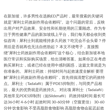
在新加坡，许多男性在选购ED产品时，最常搜索的关键词
就是“犀利士药效副作用会依赖吗”。这个问题的背后，反映
出用户对产品效果、安全性和长期使用的三重顾虑。作为专
注于男性健康产品的新加坡线上平台，我们每天都会收到类
似咨询：犀利士到底能维持多久药效？吃完会不会头晕？停
用后是否就再也无法自然勃起？ 本文不绕弯子，直接围
绕“犀利士药效副作用会依赖吗”这个核心，结合新加坡本地
医疗常识和实际购买场景，给出清晰答案。如果你正在考虑
购买犀利士，或者已经在使用中感到困惑，这篇文章就是为
你准备的。 犀利士药效：持续时间与起效速度全解析 要理
解“犀利士药效副作用会依赖吗”，首先得搞清楚它的药效特
点。犀利士（Tadalafil）属于PDE5抑制剂，与同类产品相
比，最大的优势就是药效持久。 对比项 犀利士（Tadalafil）
其他常见PDE5抑制剂（如Sildenafil） 药效持续时间 最长可
达36小时 4-6小时 起效时间 30-60分钟（空腹更佳） 30-60
分钟 饮食影响 不受高脂肪食物影响 高脂肪食物会延迟起效