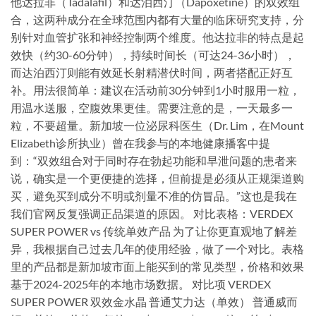
他达拉非（Tadalafil）和达泊西汀（Dapoxetine）的双效组
合，这两种成分在全球范围内都有大量的临床研究支持，分
别针对血管扩张和神经控制两个维度。他达拉非的特点是起
效快（约30-60分钟），持续时间长（可达24-36小时），
而达泊西汀则能有效延长射精潜伏时间，两者搭配正好互
补。用法很简单：建议在活动前30分钟到1小时服用一粒，
用温水送服，空腹效果更佳。需要注意的是，一天最多一
粒，不要超量。新加坡一位泌尿科医生（Dr. Lim，在Mount
Elizabeth诊所执业）曾在我参与的本地健康播客中提
到：“双效组合对于同时存在勃起功能和早泄问题的患者来
说，确实是一个更便捷的选择，但前提是必须从正规渠道购
买，避免买到成分不明或剂量不准的仿冒品。”这也是我在
我们官网反复强调正品渠道的原因。 对比表格：VERDEX
SUPER POWER vs 传统单效产品 为了让你更直观地了解差
异，我根据自己过去几年的使用经验，做了一个对比。表格
里的产品都是新加坡市面上能买到的常见类型，价格和效果
基于2024-2025年的本地市场数据。 对比项 VERDEX
SUPER POWER 双效金水晶 普通艾力达（单效） 普通威而