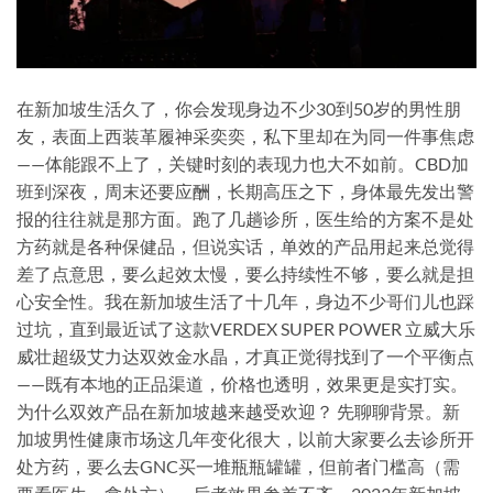
在新加坡生活久了，你会发现身边不少30到50岁的男性朋
友，表面上西装革履神采奕奕，私下里却在为同一件事焦虑
——体能跟不上了，关键时刻的表现力也大不如前。CBD加
班到深夜，周末还要应酬，长期高压之下，身体最先发出警
报的往往就是那方面。跑了几趟诊所，医生给的方案不是处
方药就是各种保健品，但说实话，单效的产品用起来总觉得
差了点意思，要么起效太慢，要么持续性不够，要么就是担
心安全性。我在新加坡生活了十几年，身边不少哥们儿也踩
过坑，直到最近试了这款VERDEX SUPER POWER 立威大乐
威壮超级艾力达双效金水晶，才真正觉得找到了一个平衡点
——既有本地的正品渠道，价格也透明，效果更是实打实。
为什么双效产品在新加坡越来越受欢迎？ 先聊聊背景。新
加坡男性健康市场这几年变化很大，以前大家要么去诊所开
处方药，要么去GNC买一堆瓶瓶罐罐，但前者门槛高（需