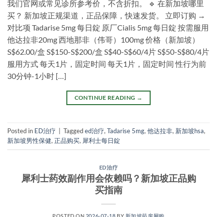
我们官网或常见诊所参考价，不含折扣。 🔹 在新加坡哪里
买？ 新加坡正规渠道，正品保障，快速发货。 立即订购 →
对比项 Tadarise 5mg 每日錠 原厂Cialis 5mg 每日錠 按需服用
他达拉非20mg 西地那非（伟哥）100mg 价格（新加坡）
S$62.00/盒 S$150-S$200/盒 S$40-S$60/4片 S$50-S$80/4片
服用方式 每天1片，固定时间 每天1片，固定时间 性行为前
30分钟-1小时 […]
CONTINUE READING
→
Posted in
ED治疗
|
Tagged
ed治疗
,
Tadarise 5mg
,
他达拉非
,
新加坡hsa
,
新加坡男性保健
,
正品购买
,
犀利士每日錠
ED治疗
犀利士药效副作用会依赖吗？新加坡正品购
买指南
POSTED ON
2026-07-18
BY
新加坡药房网购