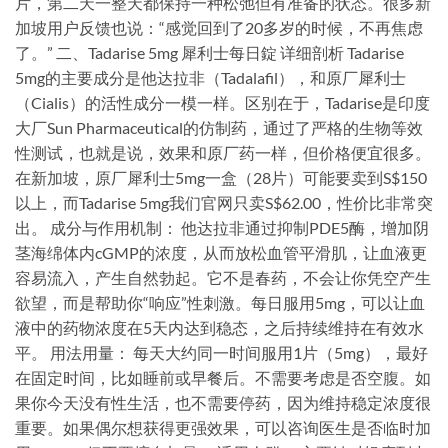
片，第二天一整天都保持一种松弛但有准备的状态。很多新
加坡用户反馈也说：“感觉回到了20多岁的时候，不再焦虑
了。” 二、Tadarise 5mg 犀利士每日錠 详细剖析 Tadarise
5mg的主要成分是他达拉非（Tadalafil），和原厂犀利士
（Cialis）的活性成分一模一样。区别在于，Tadarise是印度
大厂Sun Pharmaceutical的仿制药，通过了严格的生物等效
性测试，也就是说，效果和原厂药一样，但价格便宜很多。
在新加坡，原厂犀利士5mg一盒（28片）可能要卖到S$150
以上，而Tadarise 5mg我们官网只卖S$62.00，性价比非常突
出。 成分与作用机制： 他达拉非通过抑制PDE5酶，增加阴
茎海绵体内cGMP的浓度，从而放松血管平滑肌，让血液更
容易流入，产生自然勃起。它不是春药，不会让你凭空产生
欲望，而是帮助你“响应”性刺激。每日服用5mg，可以让血
液中的药物浓度在5天内达到稳态，之后持续维持在有效水
平。 用法用量： 每天大约同一时间服用1片（5mg），最好
在固定时间，比如睡前或早餐后。不需要考虑是否空腹。如
果你今天没有性生活，也不需要停药，因为维持稳定浓度很
重要。如果偶尔想获得更强效果，可以咨询医生是否临时加