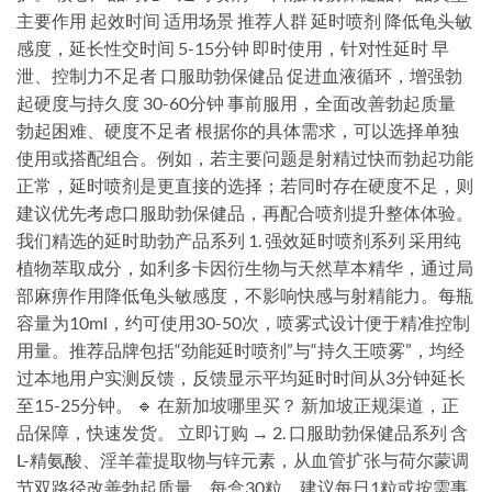
主要作用 起效时间 适用场景 推荐人群 延时喷剂 降低龟头敏
感度，延长性交时间 5-15分钟 即时使用，针对性延时 早
泄、控制力不足者 口服助勃保健品 促进血液循环，增强勃
起硬度与持久度 30-60分钟 事前服用，全面改善勃起质量
勃起困难、硬度不足者 根据你的具体需求，可以选择单独
使用或搭配组合。例如，若主要问题是射精过快而勃起功能
正常，延时喷剂是更直接的选择；若同时存在硬度不足，则
建议优先考虑口服助勃保健品，再配合喷剂提升整体体验。
我们精选的延时助勃产品系列 1. 强效延时喷剂系列 采用纯
植物萃取成分，如利多卡因衍生物与天然草本精华，通过局
部麻痹作用降低龟头敏感度，不影响快感与射精能力。每瓶
容量为10ml，约可使用30-50次，喷雾式设计便于精准控制
用量。推荐品牌包括“劲能延时喷剂”与“持久王喷雾”，均经
过本地用户实测反馈，反馈显示平均延时时间从3分钟延长
至15-25分钟。 🔹 在新加坡哪里买？ 新加坡正规渠道，正
品保障，快速发货。 立即订购 → 2. 口服助勃保健品系列 含
L-精氨酸、淫羊藿提取物与锌元素，从血管扩张与荷尔蒙调
节双路径改善勃起质量。每盒30粒，建议每日1粒或按需事