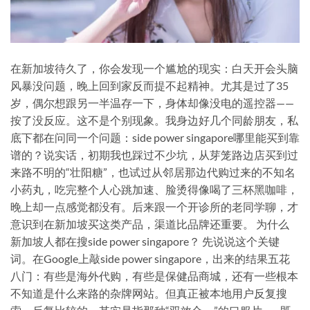
在新加坡待久了，你会发现一个尴尬的现实：白天开会头脑
风暴没问题，晚上回到家反而提不起精神。尤其是过了35
岁，偶尔想跟另一半温存一下，身体却像没电的遥控器——
按了没反应。这不是个别现象。我身边好几个同龄朋友，私
底下都在问同一个问题：side power singapore哪里能买到靠
谱的？说实话，初期我也踩过不少坑，从芽笼路边店买到过
来路不明的“壮阳糖”，也试过从邻居那边代购过来的不知名
小药丸，吃完整个人心跳加速、脸烫得像喝了三杯黑咖啡，
晚上却一点感觉都没有。后来跟一个开诊所的老同学聊，才
意识到在新加坡买这类产品，渠道比品牌还重要。 为什么
新加坡人都在搜side power singapore？ 先说说这个关键
词。在Google上敲side power singapore，出来的结果五花
八门：有些是海外代购，有些是保健品商城，还有一些根本
不知道是什么来路的杂牌网站。但真正被本地用户反复搜