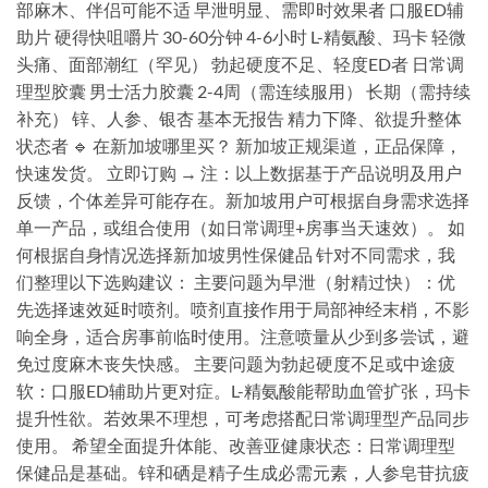
部麻木、伴侣可能不适 早泄明显、需即时效果者 口服ED辅
助片 硬得快咀嚼片 30-60分钟 4-6小时 L-精氨酸、玛卡 轻微
头痛、面部潮红（罕见） 勃起硬度不足、轻度ED者 日常调
理型胶囊 男士活力胶囊 2-4周（需连续服用） 长期（需持续
补充） 锌、人参、银杏 基本无报告 精力下降、欲提升整体
状态者 🔹 在新加坡哪里买？ 新加坡正规渠道，正品保障，
快速发货。 立即订购 → 注：以上数据基于产品说明及用户
反馈，个体差异可能存在。新加坡用户可根据自身需求选择
单一产品，或组合使用（如日常调理+房事当天速效）。 如
何根据自身情况选择新加坡男性保健品 针对不同需求，我
们整理以下选购建议： 主要问题为早泄（射精过快）：优
先选择速效延时喷剂。喷剂直接作用于局部神经末梢，不影
响全身，适合房事前临时使用。注意喷量从少到多尝试，避
免过度麻木丧失快感。 主要问题为勃起硬度不足或中途疲
软：口服ED辅助片更对症。L-精氨酸能帮助血管扩张，玛卡
提升性欲。若效果不理想，可考虑搭配日常调理型产品同步
使用。 希望全面提升体能、改善亚健康状态：日常调理型
保健品是基础。锌和硒是精子生成必需元素，人参皂苷抗疲