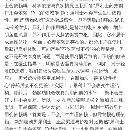
士会依赖吗：科学依据与真实情况 直接回答“犀利士药效副
作用会依赖吗”中的“依赖”问题：犀利士不会产生生理依赖
性。所谓“药物依赖”通常指成瘾性，即停药后出现强烈渴求
或戒断症状。犀利士的作用机制是暂时抑制PDE5酶，增加
阴茎血流量，并不作用于大脑的奖赏中枢。因此，它不属于
成瘾性药物。 然而，心理依赖是存在的。部分用户在使用
后获得良好体验，可能产生“不吃药就不行”的心理暗示。但
这不是药物本身的问题，而是使用习惯导致的。正确的做法
是：在医生指导下，明确是否需要持续用药。例如，对于轻
度ED患者，我们建议先尝试生活方式调整（如运动、减
压），再考虑按需服用犀利士。 在新加坡，很多男性担
心“停药后会不会更差”？实际上，犀利士不会改变生理结
构。停药后，勃起功能会恢复到用药前的水平——既不会更
好，也不会更差。所以， 🔹 在新加坡哪里买？ 新加坡正规
渠道，正品保障，快速发货。 立即订购 → 犀利士药效副作
用会依赖吗？答案是：不会产生生理依赖，但需警惕心理依
赖。 新加坡购买犀利士：正品渠道与价格对比 既然“犀利士
药效副作用会依赖吗”已经澄清，下一个问题就是：在新加