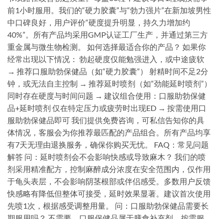
前1小时服用。我们的“硬力胶囊”与“勃力强片”在新加坡男性
中口碑良好，用户评价“硬度提升明显，持久力增加约
40%”。所有产品均采用GMP认证工厂生产，并通过第三方
重金属与微生物检测。 如何选择最适合你的产品？ 如果你
经常出现以下情况： 勃起硬度仅能勉强进入，或中途疲软
→ 推荐口服助勃保健品（如“硬力胶囊”） 射精时间不足2分
钟，或无法自主控制 → 推荐延时喷剂（如“劲能延时喷剂”）
同时存在硬度与时间问题 → 建议组合使用：口服助勃保健
品+延时喷剂 仅在特定压力或疲劳时出现ED → 按需使用口
服助勃保健品即可 我们提供免费咨询，可私信告知你的具
体情况，客服会为你推荐最匹配的产品组合。所有产品均享
有7天无理由退换服务，确保你购买无忧。 FAQ：常见问题
解答 问：延时喷剂会不会影响快感或导致麻木？ 我们的喷
剂采用精准配方，控制麻醉成分浓度在安全范围内，仅作用
于龟头表层，不会影响阴茎根部或伴侣感受。多数用户反馈
快感略有降低但整体可接受，延时效果显著。建议首次使用
先喷1次，根据感受调整用量。 问：口服助勃保健品需要长
期服用吗？ 不需要。口服保健品属于膳食补充剂，按需服