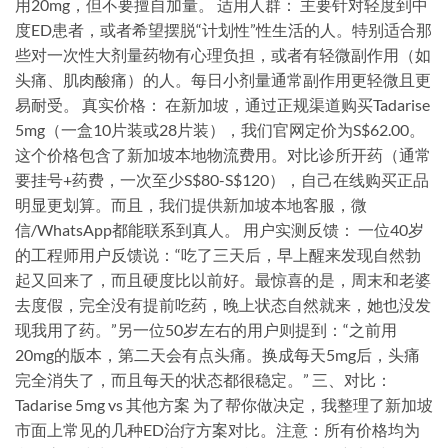
用20mg，但不要擅自加量。 适用人群： 主要针对轻度到中
度ED患者，或者希望摆脱“计划性”性生活的人。特别适合那
些对一次性大剂量药物有心理负担，或者有轻微副作用（如
头痛、肌肉酸痛）的人。每日小剂量通常副作用更轻微且更
易耐受。 真实价格： 在新加坡，通过正规渠道购买Tadarise
5mg（一盒10片装或28片装），我们官网定价为S$62.00。
这个价格包含了新加坡本地物流费用。对比诊所开药（通常
要挂号+药费，一次至少S$80-S$120），自己在线购买正品
明显更划算。而且，我们提供新加坡本地客服，微
信/WhatsApp都能联系到真人。 用户实测反馈： 一位40岁
的工程师用户反馈说：“吃了三天后，早上醒来发现自然勃
起又回来了，而且硬度比以前好。最惊喜的是，周末和老婆
去度假，完全没有提前吃药，晚上状态自然就来，她也没发
现我用了药。”另一位50岁左右的用户则提到：“之前用
20mg的版本，第二天会有点头痛。换成每天5mg后，头痛
完全消失了，而且每天的状态都很稳定。” 三、对比：
Tadarise 5mg vs 其他方案 为了帮你做决定，我整理了新加坡
市面上常见的几种ED治疗方案对比。注意：所有价格均为