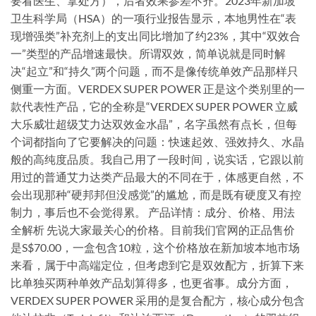
要看医生、拿处方），后者效果参差不齐。2023年新加坡
卫生科学局（HSA）的一项行业报告显示，本地男性在“表
现增强类”补充剂上的支出同比增加了约23%，其中“双效合
一”类型的产品增速最快。所谓双效，简单说就是同时解
决“起立”和“持久”两个问题，而不是像传统单效产品那样只
侧重一方面。VERDEX SUPER POWER 正是这个类别里的一
款代表性产品，它的全称是“VERDEX SUPER POWER 立威
大乐威壮超级艾力达双效金水晶”，名字虽然有点长，但每
个词都指向了它要解决的问题：快速起效、强效持久、水晶
般的高纯度品质。我自己用了一段时间，说实话，它跟以前
用过的普通艾力达类产品最大的不同在于，体感更自然，不
会出现那种“硬邦邦但没感觉”的尴尬，而是既有硬度又有控
制力，事后也不会觉得累。 产品详情：成分、价格、用法
全解析 先说大家最关心的价格。目前我们官网的正品售价
是S$70.00，一盒包含10粒，这个价格放在新加坡本地市场
来看，属于中高端定位，但考虑到它是双效配方，折算下来
比单独买两种单效产品划算得多，也更省事。成分方面，
VERDEX SUPER POWER 采用的是复合配方，核心成分包含