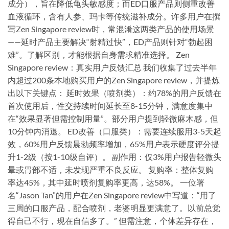
成分），旨在降低龟头敏感度；而ED口服产品则侧重改善
血液循环，含有人参、玛卡等传统滋补成分。许多用户在撰
写Zen Singapore review时，常混淆这两类产品的使用场景
——延时产品主要解决“射精过快”，ED产品则针对“勃起困
难”。了解区别，才能根据自身需求精准选择。 Zen
Singapore review：真实用户反馈汇总 我们收集了过去半年
内超过200条本地购买用户的Zen Singapore review，并提炼
出以下关键点： 延时效果（喷剂类）：约78%的用户反馈在
首次使用后，性交持续时间延长至8-15分钟，满意度集中
在“效果显著但需控制用量”。部分用户提到轻微麻木感，但
10分钟内消退。 ED改善（口服类）：需要连续服用3-5天起
效，60%用户反馈晨勃频率增加，65%用户表示硬度评分提
升1-2级（按1-10级自评）。 副作用：仅3%用户报告轻微头
晕或胃部不适，未发现严重不良反应。 复购率：整体复购
率达45%，其中延时喷剂复购率更高，达58%。 一位署
名“Jason Tan”的用户在Zen Singapore review中写道：“用了
三周的口服产品，配合喷剂，老婆明显更满意了。以前总觉
得自己不行，现在自信多了。” 但需注意，个体差异存在，