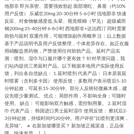
地那非 即兴亲密、需要强效勃起 面部潮红、鼻塞（约10%
用户反馈） 乐威壮20mg 20-30分钟 5-6小时 伐地那非 快速
反应、对食物敏感度低 头晕、视觉模糊（罕见） 超级威而
钢200mg 25-40分钟 6-8小时 西地那非+达泊西汀 同时需要
助勃与延时 双重作用，可能增加副作用概率 注：以上数据
基于产品说明书及用户反馈整理，个体差异存在。如正在服
用硝酸盐类药物，严禁使用任何助勃产品。 延时产品实
测：喷剂、湿巾与口服片哪个更有效？ 针对早泄问题，我
们站内提供三类延时产品。以下根据本地用户实际使用反
馈，列出各自优缺点： 1. 延时喷剂 代表产品： 日本原装延
时喷雾（含利多卡因） 使用反馈： 多数用户表示喷后5-10
分钟起效，可延长15-30分钟。部分人反映轻微麻木感，建
议先喷少量测试。 优点： 局部作用，不影响全身；可随时
使用。 缺点： 可能影响双方触感，需控制用量。 2. 延时湿
巾 代表产品： 韩国进口男士延时湿巾 使用反馈： 擦拭后2-
3分钟起效，持续时间约20分钟。用户评价“比喷剂更清爽，
无异味”。 🔹 在新加坡哪里买？ 新加坡正规渠道，正品保
障，快速发货。 […]