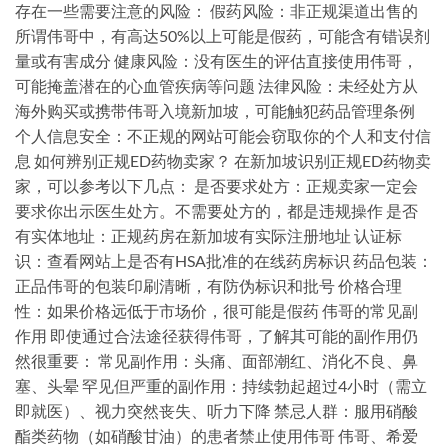
存在一些需要注意的风险： 假药风险：非正规渠道出售的
所谓伟哥中，有高达50%以上可能是假药，可能含有错误剂
量或有害成分 健康风险：没有医生的评估直接使用伟哥，
可能掩盖潜在的心血管疾病等问题 法律风险：未经处方从
海外购买或携带伟哥入境新加坡，可能触犯药品管理条例
个人信息安全：不正规的网站可能会窃取你的个人和支付信
息 如何辨别正规ED药物卖家？ 在新加坡识别正规ED药物卖
家，可以参考以下几点： 是否要求处方：正规卖家一定会
要求你出示医生处方。不需要处方的，都是违规操作 是否
有实体地址：正规药房在新加坡有实际注册地址 认证标
识：查看网站上是否有HSA批准的在线药房标识 药品包装：
正品伟哥的包装印刷清晰，有防伪标识和批号 价格合理
性：如果价格远低于市场价，很可能是假药 伟哥的常见副
作用 即使通过合法途径获得伟哥，了解其可能的副作用仍
然很重要： 常见副作用：头痛、面部潮红、消化不良、鼻
塞、头晕 罕见但严重的副作用：持续勃起超过4小时（需立
即就医）、视力突然丧失、听力下降 禁忌人群：服用硝酸
酯类药物（如硝酸甘油）的患者禁止使用伟哥 伟哥、希爱