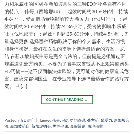
力和乐威壮的区别 在新加坡常见的三种ED药物各自有不同
的特点： 伟哥（西地那非）：起效时间约30-60分钟，持续
4-6小时，受高脂肪食物影响较大 希爱力（他达拉非）：起
效时间约30-60分钟，持续24-36小时，受食物影响小 乐威
壮（伐地那非）：起效时间约25-60分钟，持续4-5小时，剂
量选择更多 选择哪种药物取决于你的个人需求、生活习惯
和身体状况。最好在医生的指导下选择最适合的方案。 总
结 在新加坡购买伟哥是完全合法的，但前提是必须通过正
规渠道凭处方购买。不要为了省事或省钱从不正规渠道购买
ED药物——这不仅面临法律风险，更可能对你的健康造成危
害。建议先咨询医生，在专业指导下选择最适合你的治疗方
案。 🛒 […]
CONTINUE READING
→
Posted in
ED治疗
|
Tagged
伟哥
,
勃起功能障碍
,
处方药
,
希爱力
,
新加坡合
法
,
新加坡药店
,
新加坡购买
,
男性健康
,
真假辨别
,
西地那非