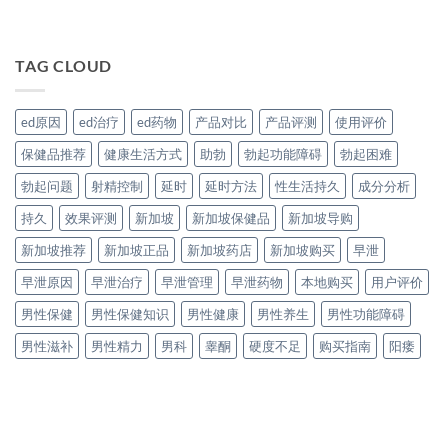
TAG CLOUD
ed原因
ed治疗
ed药物
产品对比
产品评测
使用评价
保健品推荐
健康生活方式
助勃
勃起功能障碍
勃起困难
勃起问题
射精控制
延时
延时方法
性生活持久
成分分析
持久
效果评测
新加坡
新加坡保健品
新加坡导购
新加坡推荐
新加坡正品
新加坡药店
新加坡购买
早泄
早泄原因
早泄治疗
早泄管理
早泄药物
本地购买
用户评价
男性保健
男性保健知识
男性健康
男性养生
男性功能障碍
男性滋补
男性精力
男科
睾酮
硬度不足
购买指南
阳痿