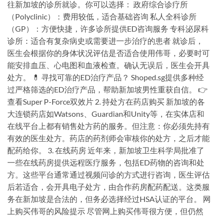
往新加坡的诊所就诊。你可以选择： 政府综合诊疗所
（Polyclinic）：费用较低，适合基础咨询 私人全科诊所
（GP）：方便快捷，许多诊所提供ED咨询服务 专科泌尿科
诊所：适合有复杂病史或需要进一步治疗的患者 就诊后，
医生会根据你的身体状况评估是否适合使用伟哥，必要时可
能安排血压、心电图和血液检查。确认无误后，医生会开具
处方。 💊 寻找可靠的ED治疗产品？ Shoped.sg提供多种经
过严格筛选的ED治疗产品，帮助新加坡男性重获自信。 👉
查看Super P-Force双效片 2. 持处方在药店购买 新加坡的各
大连锁药店如Watsons、Guardian和Unity等，在实体店和
在线平台上都有销售处方药的服务。但注意：你必须先持有
有效的医生处方。药店的药剂师会审核你的处方，之后才能
配药给你。 3. 在线药房 近年来，新加坡卫生科学局批准了
一些在线药房提供远程医疗服务，包括ED药物的咨询和处
方。这些平台通常通过视频问诊的方式进行咨询，医生评估
后若适合，会开具电子处方，由合作药房配药配送。这类服
务在新加坡是合法的，但务必选择经过HSA认证的平台。 网
上购买伟哥的风险提示 尽管网上购买伟哥很方便，但仍然