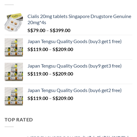
through
S$209.00
Cialis 20mg tablets Singapore Drugstore Genuine
20mg*4s
Price
S$
79.00
–
S$
399.00
range:
Japan Tengsu Quality Goods (buy3 get1 free)
S$79.00
Price
S$
119.00
–
S$
209.00
through
range:
S$399.00
S$119.00
Japan Tengsu Quality Goods (buy9 get3 free)
through
Price
S$
119.00
–
S$
209.00
S$209.00
range:
S$119.00
Japan Tengsu Quality Goods (buy6 get2 free)
through
Price
S$
119.00
–
S$
209.00
S$209.00
range:
S$119.00
through
TOP RATED
S$209.00