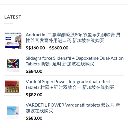
LATEST
Andractim 二氢睾酮凝胶80g 双氢睾丸酮软膏 男
性器官发育外用进口药 新加坡在线购买
Price
S$
160.00
–
S$
600.00
range:
Sildagra force Sildenafil + Dapoxetine Dual-Action
S$160.00
Tablets 助勃+延时 新加坡在线购买
through
S$
84.00
S$600.00
Vardefil Super Power Top-grade dual-effect
tablets 壮阳＋延时双效合一 新加坡在线购买
S$
82.00
VARDEFIL POWER Vardenafil tablets 双效片 新
加坡在线购买
S$
83.00