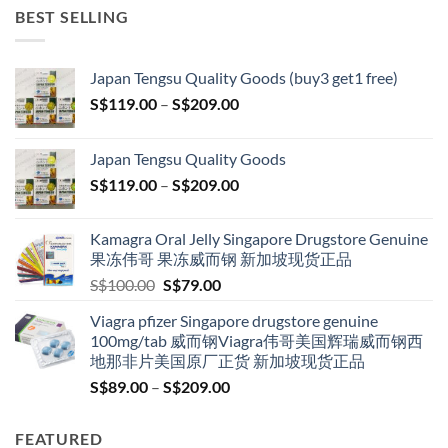
BEST SELLING
Japan Tengsu Quality Goods (buy3 get1 free)
Price
S$
119.00
–
S$
209.00
range:
S$119.00
Japan Tengsu Quality Goods
through
Price
S$
119.00
–
S$
209.00
S$209.00
range:
S$119.00
Kamagra Oral Jelly Singapore Drugstore Genuine
through
果冻伟哥 果冻威而钢 新加坡现货正品
S$209.00
Original
Current
S$
100.00
S$
79.00
price
price
Viagra pfizer Singapore drugstore genuine
was:
is:
100mg/tab 威而钢Viagra伟哥美国辉瑞威而钢西
S$100.00.
S$79.00.
地那非片美国原厂正货 新加坡现货正品
Price
S$
89.00
–
S$
209.00
range:
S$89.00
FEATURED