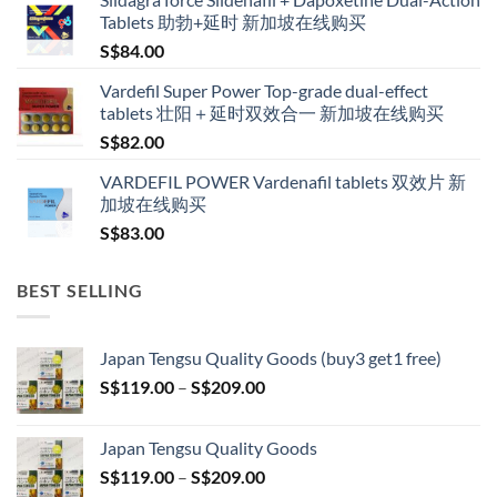
S$160.00
Tablets 助勃+延时 新加坡在线购买
through
S$
84.00
S$600.00
Vardefil Super Power Top-grade dual-effect
tablets 壮阳＋延时双效合一 新加坡在线购买
S$
82.00
VARDEFIL POWER Vardenafil tablets 双效片 新
加坡在线购买
S$
83.00
BEST SELLING
Japan Tengsu Quality Goods (buy3 get1 free)
Price
S$
119.00
–
S$
209.00
range:
S$119.00
Japan Tengsu Quality Goods
through
Price
S$
119.00
–
S$
209.00
S$209.00