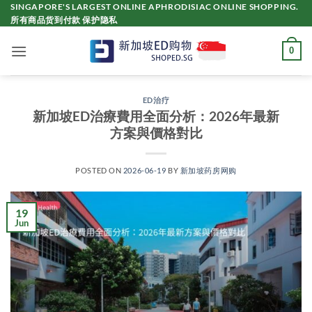
Skip
SINGAPORE'S LARGEST ONLINE APHRODISIAC ONLINE SHOPPING.
所有商品货到付款 保护隐私
to
content
0
ED治疗
新加坡ED治療費用全面分析：2026年最新
方案與價格對比
POSTED ON
2026-06-19
BY
新加坡药房网购
19
Jun