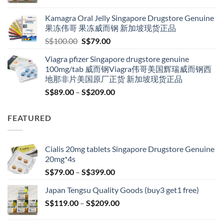
range:
S$119.00
Kamagra Oral Jelly Singapore Drugstore Genuine
through
果冻伟哥 果冻威而钢 新加坡现货正品
S$209.00
Original
Current
S$
100.00
S$
79.00
price
price
Viagra pfizer Singapore drugstore genuine
was:
is:
100mg/tab 威而钢Viagra伟哥美国辉瑞威而钢西
S$100.00.
S$79.00.
地那非片美国原厂正货 新加坡现货正品
Price
S$
89.00
–
S$
209.00
range:
S$89.00
FEATURED
through
S$209.00
Cialis 20mg tablets Singapore Drugstore Genuine
20mg*4s
Price
S$
79.00
–
S$
399.00
range:
Japan Tengsu Quality Goods (buy3 get1 free)
S$79.00
Price
S$
119.00
–
S$
209.00
through
range:
S$399.00
S$119.00