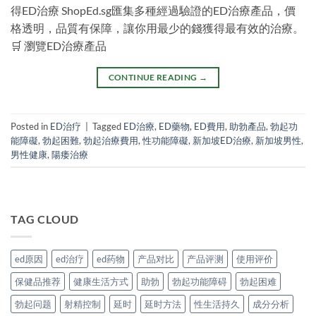
得ED治療 ShopEd.sg匯集多種經過驗證的ED治療產品，價
格透明，品質有保障，讓你用最少的錢獲得最有效的治療。
🛒 瀏覽ED治療產品
CONTINUE READING
→
Posted in
ED治疗
|
Tagged
ED治療
,
ED藥物
,
ED費用
,
助勃產品
,
勃起功
能障礙
,
勃起困難
,
勃起治療費用
,
性功能障礙
,
新加坡ED治療
,
新加坡男性
,
男性健康
,
陽痿治療
TAG CLOUD
ed原因
ed治疗
ed药物
产品对比
产品评测
使用评价
保健品推荐
健康生活方式
助勃
勃起功能障碍
勃起困难
勃起问题
射精控制
延时
延时方法
性生活持久
成分分析