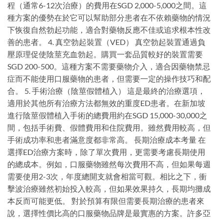
程（通常6-12次治療）的費用在SGD 2,000-5,000之間。這
種方案的優勢在於它可以幫助部分患者在不依賴藥物的情況
下恢復自然勃起功能，適合對藥物反應不佳或追求根本性改
善的患者。 4. 真空勃起裝置（VED） 真空勃起裝置通過負
壓原理促使陰莖充血勃起。購買一套品質較好的裝置需要
SGD 200-500。這種方案不需要藥物介入，適合因藥物禁忌
症而不能使用口服藥物的患者，但需要一定的操作技巧和配
合。 5. 手術治療（陰莖假體植入） 這是最終的治療選項，
適用於其他所有治療方法都無效的重度ED患者。在新加坡
進行陰莖假體植入手術的總費用約在SGD 15,000-30,000之
間，包括手術費、假體費用和住院費用。雖然費用較高，但
手術成功率和患者滿意度都非常高。 長期治療成本考量 在
選擇ED治療方案時，除了單次費用，更需要考慮長期使用
的總成本。例如，口服藥物雖然每次費用不高，但如果每週
需要使用2-3次，年度總開支就會相當可觀。相比之下，衝
擊波治療雖然初始投入較高，但如果效果持久，長期均攤成
本反而可能更低。 對於預算有限但需要長期治療的患者來
說，選擇性價比高的口服藥物品牌是最實惠的方案。許多亞