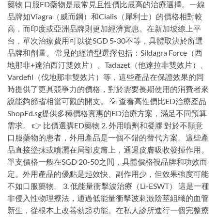
藥物 口服ED藥物是最常見且性價比最高的治療選擇。一線
品牌如Viagra（威而鋼）和Cialis（犀利士）的價格相對較
高，而印度或亞洲品牌則更加經濟實惠。在新加坡線上平
台，單次治療費用可以從SGD 5-30不等，具體取決於所選
品牌和劑量。 常見的經濟型選擇包括：Sildagra Force（西
地那非+達泊西汀雙效片）、Tadazet（他達拉非雙效片）、
Vardefil（伐地那非雙效片）等，這些產品在保證效果的同
時提供了更具競爭力的價格，對於需要長期使用的消費者來
說能夠節省相當可觀的開支。 💡 查看高性價比ED治療產品
ShopEd.sg提供多種價格實惠的ED治療方案，滿足不同預算
需求。 👉 比價選購ED藥物 2. 外用噴劑和凝膠 對於不願意
口服藥物的患者，外用產品是一個不錯的替代方案。這些產
品直接塗抹或噴灑在局部皮膚上，通過皮膚吸收發揮作用。
單支價格一般在SGD 20-50之間，具體價格視品牌和功效而
定。外用產品的優點是起效快、副作用少，但效果強度可能
不如口服藥物。 3. 低能量衝擊波治療（Li-ESWT） 這是一種
非侵入性物理療法，通過低能量衝擊波刺激陰莖組織的血管
新生，從根本上改善勃起功能。在私人診所進行一個完整療