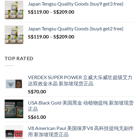
Japan Tengsu Quality Goods (buy9 get3 free)
through
Price
S$
119.00
–
S$
209.00
S$209.00
range:
S$119.00
Japan Tengsu Quality Goods (buy6 get2 free)
through
Price
S$
119.00
–
S$
209.00
S$209.00
range:
S$119.00
through
TOP RATED
S$209.00
VERDEX SUPER POWER 立威大乐威壮超级艾力
达双效金水晶 新加坡现货正品
S$
70.00
USA Black Gold 美国黑金 动植物提纯 新加坡现货
正品
S$
61.00
V8 American Paul 美国保罗V8 高科技提纯无副作
用 新加坡现货正品