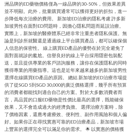
洲品牌的ED藥物價格僅為一線品牌的30-50%，但效果差異
並不明顯。此外，批量購買通常可以獲得更好的折扣，進一
步降低每次治療的費用。 新加坡ED治療的隱私考慮 許多新
加坡男性在面對ED問題時，因擔心隱私問題而延誤治療。
實際上，新加坡的醫療體系已經非常注重患者隱私保護。無
論是到診所就醫還是通過線上平台購買產品，都可以確保個
人信息的保密性。 線上購買ED產品的優勢在於完全避免了
面對面就診的尷尬。信譽良好的線上平台採用隱密包裝配
送，並且提供專業的客戶諮詢服務，讓你在保護隱私的同時
獲得專業的用藥指導。這也是近年來越來越多的新加坡男性
選擇在線購買ED產品的原因。 總結 新加坡的ED治療市場提
供了從SGD 5到SGD 30,000的廣泛價格選擇，幾乎所有預算
的消費者都能找到適合自己的方案。對於大多數消費者而
言，高品質的口服ED藥物是性價比最高的選擇，既能確保
效果，又不會造成過大的經濟負擔。 選擇治療方案時，除
了價格因素，還應考慮療效、便利性、副作用風險和個人偏
好。如果你正在尋找實惠可靠的ED治療產品，新加坡市場
上豐富的選擇完全可以滿足你的需求。 🌟 以實惠的價格獲