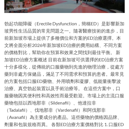
勃起功能障礙（Erectile Dysfunction，簡稱ED）是影響新加
坡男性生活品質的常見問題之一。隨著醫療技術的進步，目
前新加坡市場上提供了多種價位和方案的ED治療選擇。本
文將全面分析2026年新加坡ED治療的費用結構、不同方案
的價格對比，幫助你在預算和效果之間找到最佳平衡。 新
加坡ED治療方案概述 目前在新加坡可供選擇的ED治療方案
十分多樣化，從傳統的口服藥物到先進的物理治療，從處方
藥到非處方保健品，滿足了不同需求和預算的患者。最常見
的方案包括口服ED藥物、外用噴劑和凝膠、低能量衝擊波
治療、真空勃起裝置以及手術治療等。 在這些方案中，口
服藥物因其便利性和高效性而最受歡迎。市場上的主流口服
藥物包括以西地那非（Sildenafil）、他達拉非
（Tadalafil）、伐地那非（Vardenafil）和阿伐那非
（Avanafil）為主要成分的產品。這些藥物的價格因品牌、
劑量和包裝規格而異。 各類ED治療方案價格對比 1. 口服ED