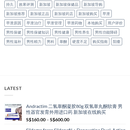
持久
效果评测
新加坡
新加坡保健品
新加坡导购
新加坡推荐
新加坡正品
新加坡药店
新加坡购买
早泄
早泄原因
早泄治疗
早泄管理
早泄药物
本地购买
用户评价
男性保健
男性保健知识
男性健康
男性养生
男性功能障碍
男性滋补
男性精力
男科
睾酮
硬度不足
购买指南
阳痿
LATEST
Andractim 二氢睾酮凝胶80g 双氢睾丸酮软膏 男
性器官发育外用进口药 新加坡在线购买
Price
S$
160.00
–
S$
600.00
range:
Sildagra force Sildenafil + Dapoxetine Dual-Action