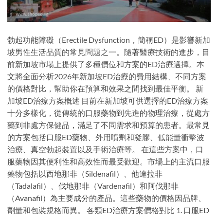
勃起功能障礙（Erectile Dysfunction，簡稱ED）是影響新加
坡男性生活品質的常見問題之一。隨著醫療技術的進步，目
前新加坡市場上提供了多種價位和方案的ED治療選擇。本
文將全面分析2026年新加坡ED治療的費用結構、不同方案
的價格對比，幫助你在預算和效果之間找到最佳平衡。 新
加坡ED治療方案概述 目前在新加坡可供選擇的ED治療方案
十分多樣化，從傳統的口服藥物到先進的物理治療，從處方
藥到非處方保健品，滿足了不同需求和預算的患者。最常見
的方案包括口服ED藥物、外用噴劑和凝膠、低能量衝擊波
治療、真空勃起裝置以及手術治療等。 在這些方案中，口
服藥物因其便利性和高效性而最受歡迎。市場上的主流口服
藥物包括以西地那非（Sildenafil）、他達拉非
（Tadalafil）、伐地那非（Vardenafil）和阿伐那非
（Avanafil）為主要成分的產品。這些藥物的價格因品牌、
劑量和包裝規格而異。 各類ED治療方案價格對比 1. 口服ED