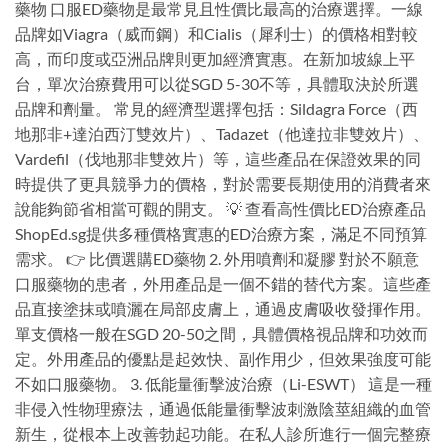
藥物 口服ED藥物是最常見且性價比最高的治療選擇。一線
品牌如Viagra（威而鋼）和Cialis（犀利士）的價格相對較
高，而印度或亞洲品牌則更加經濟實惠。在新加坡線上平
台，單次治療費用可以從SGD 5-30不等，具體取決於所選
品牌和劑量。 常見的經濟型選擇包括：Sildagra Force（西
地那非+達泊西汀雙效片）、Tadazet（他達拉非雙效片）、
Vardefil（伐地那非雙效片）等，這些產品在保證效果的同
時提供了更具競爭力的價格，對於需要長期使用的消費者來
說能夠節省相當可觀的開支。 💡 查看高性價比ED治療產品
ShopEd.sg提供多種價格實惠的ED治療方案，滿足不同預算
需求。 👉 比價選購ED藥物 2. 外用噴劑和凝膠 對於不願意
口服藥物的患者，外用產品是一個不錯的替代方案。這些產
品直接塗抹或噴灑在局部皮膚上，通過皮膚吸收發揮作用。
單支價格一般在SGD 20-50之間，具體價格視品牌和功效而
定。外用產品的優點是起效快、副作用少，但效果強度可能
不如口服藥物。 3. 低能量衝擊波治療（Li-ESWT） 這是一種
非侵入性物理療法，通過低能量衝擊波刺激陰莖組織的血管
新生，從根本上改善勃起功能。在私人診所進行一個完整療