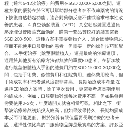
程（通常6-12次治療）的費用在SGD 2,000-5,000之間。這
種方案的優勢在於它可以幫助部分患者在不依賴藥物的情況
下恢復自然勃起功能，適合對藥物反應不佳或追求根本性改
善的患者。 4. 真空勃起裝置（VED） 真空勃起裝置通過負
壓原理促使陰莖充血勃起。購買一套品質較好的裝置需要
SGD 200-500。這種方案不需要藥物介入，適合因藥物禁忌
症而不能使用口服藥物的患者，但需要一定的操作技巧和配
合。 5. 手術治療（陰莖假體植入） 這是最終的治療選項，
適用於其他所有治療方法都無效的重度ED患者。在新加坡
進行陰莖假體植入手術的總費用約在SGD 15,000-30,000之
間，包括手術費、假體費用和住院費用。雖然費用較高，但
手術成功率和患者滿意度都非常高。 長期治療成本考量 在
選擇ED治療方案時，除了單次費用，更需要考慮長期使用
的總成本。例如，口服藥物雖然每次費用不高，但如果每週
需要使用2-3次，年度總開支就會相當可觀。相比之下，衝
擊波治療雖然初始投入較高，但如果效果持久，長期均攤成
本反而可能更低。 對於預算有限但需要長期治療的患者來
說，選擇性價比高的口服藥物品牌是最實惠的方案。許多亞