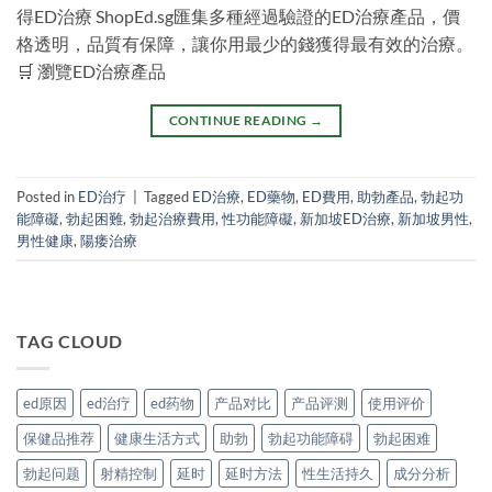
得ED治療 ShopEd.sg匯集多種經過驗證的ED治療產品，價
格透明，品質有保障，讓你用最少的錢獲得最有效的治療。
🛒 瀏覽ED治療產品
CONTINUE READING
→
Posted in
ED治疗
|
Tagged
ED治療
,
ED藥物
,
ED費用
,
助勃產品
,
勃起功
能障礙
,
勃起困難
,
勃起治療費用
,
性功能障礙
,
新加坡ED治療
,
新加坡男性
,
男性健康
,
陽痿治療
TAG CLOUD
ed原因
ed治疗
ed药物
产品对比
产品评测
使用评价
保健品推荐
健康生活方式
助勃
勃起功能障碍
勃起困难
勃起问题
射精控制
延时
延时方法
性生活持久
成分分析