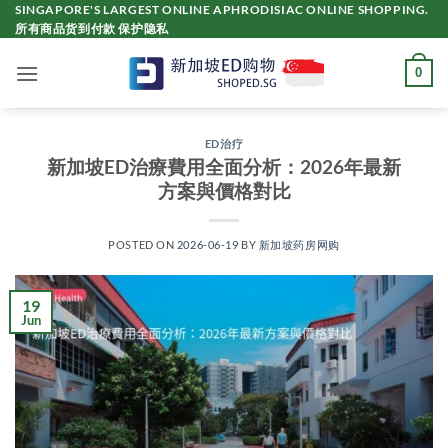
Skip
SINGAPORE'S LARGEST ONLINE APHRODISIAC ONLINE SHOPPING.
所有商品货到付款 保护隐私
to
content
0
ED治疗
新加坡ED治療費用全面分析：2026年最新
方案與價格對比
POSTED ON
2026-06-19
BY
新加坡药房网购
19
Jun