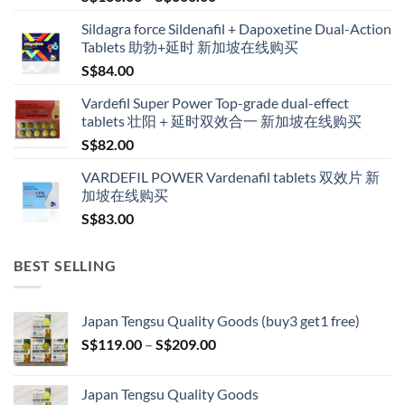
range:
Sildagra force Sildenafil + Dapoxetine Dual-Action
S$160.00
Tablets 助勃+延时 新加坡在线购买
through
S$
84.00
S$600.00
Vardefil Super Power Top-grade dual-effect
tablets 壮阳＋延时双效合一 新加坡在线购买
S$
82.00
VARDEFIL POWER Vardenafil tablets 双效片 新
加坡在线购买
S$
83.00
BEST SELLING
Japan Tengsu Quality Goods (buy3 get1 free)
Price
S$
119.00
–
S$
209.00
range:
S$119.00
Japan Tengsu Quality Goods
through