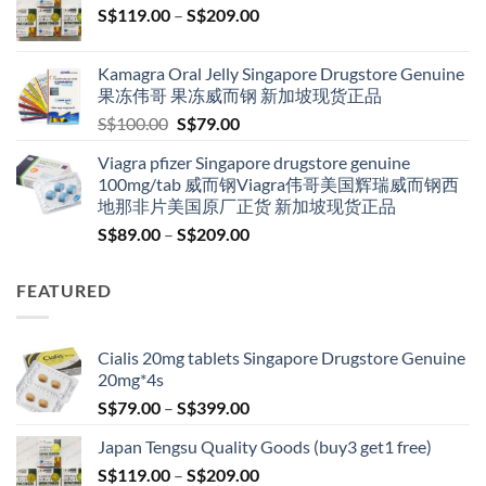
Price
S$
119.00
–
S$
209.00
S$209.00
range:
S$119.00
Kamagra Oral Jelly Singapore Drugstore Genuine
through
果冻伟哥 果冻威而钢 新加坡现货正品
S$209.00
Original
Current
S$
100.00
S$
79.00
price
price
Viagra pfizer Singapore drugstore genuine
was:
is:
100mg/tab 威而钢Viagra伟哥美国辉瑞威而钢西
S$100.00.
S$79.00.
地那非片美国原厂正货 新加坡现货正品
Price
S$
89.00
–
S$
209.00
range:
S$89.00
FEATURED
through
S$209.00
Cialis 20mg tablets Singapore Drugstore Genuine
20mg*4s
Price
S$
79.00
–
S$
399.00
range:
Japan Tengsu Quality Goods (buy3 get1 free)
S$79.00
Price
S$
119.00
–
S$
209.00
through