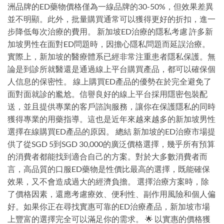
洲品牌的ED藥物價格僅為一線品牌的30-50%，但效果差異
並不明顯。此外，批量購買通常可以獲得更好的折扣，進一
步降低每次治療的費用。 新加坡ED治療的隱私考慮 許多新
加坡男性在面對ED問題時，因擔心隱私問題而延誤治療。
實際上，新加坡的醫療體系已經非常注重患者隱私保護。無
論是到診所就醫還是通過線上平台購買產品，都可以確保個
人信息的保密性。 線上購買ED產品的優勢在於完全避免了
面對面就診的尷尬。信譽良好的線上平台採用隱密包裝配
送，並且提供專業的客戶諮詢服務，讓你在保護隱私的同時
獲得專業的用藥指導。這也是近年來越來越多的新加坡男性
選擇在線購買ED產品的原因。 總結 新加坡的ED治療市場提
供了從SGD 5到SGD 30,000的廣泛價格選擇，幾乎所有預算
的消費者都能找到適合自己的方案。對於大多數消費者而
言，高品質的口服ED藥物是性價比最高的選擇，既能確保
效果，又不會造成過大的經濟負擔。 選擇治療方案時，除
了價格因素，還應考慮療效、便利性、副作用風險和個人偏
好。如果你正在尋找實惠可靠的ED治療產品，新加坡市場
上豐富的選擇完全可以滿足你的需求。 🌟 以實惠的價格獲