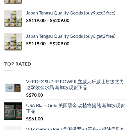
range:
S$399.00
S$119.00
Japan Tengsu Quality Goods (buy9 get3 free)
through
Price
S$
119.00
–
S$
209.00
S$209.00
range:
S$119.00
Japan Tengsu Quality Goods (buy6 get2 free)
through
Price
S$
119.00
–
S$
209.00
S$209.00
range:
S$119.00
through
TOP RATED
S$209.00
VERDEX SUPER POWER 立威大乐威壮超级艾力
达双效金水晶 新加坡现货正品
S$
70.00
USA Black Gold 美国黑金 动植物提纯 新加坡现货
正品
S$
61.00
V8 American Paul 美国保罗V8 高科技提纯无副作