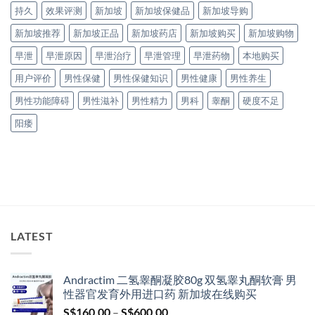
持久
效果评测
新加坡
新加坡保健品
新加坡导购
新加坡推荐
新加坡正品
新加坡药店
新加坡购买
新加坡购物
早泄
早泄原因
早泄治疗
早泄管理
早泄药物
本地购买
用户评价
男性保健
男性保健知识
男性健康
男性养生
男性功能障碍
男性滋补
男性精力
男科
睾酮
硬度不足
阳痿
LATEST
Andractim 二氢睾酮凝胶80g 双氢睾丸酮软膏 男
性器官发育外用进口药 新加坡在线购买
Price
S$
160.00
–
S$
600.00