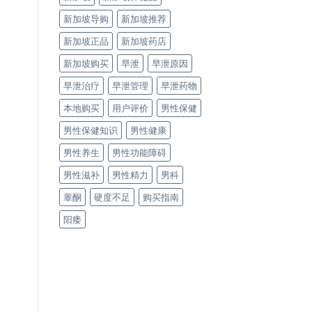
新加坡导购
新加坡推荐
新加坡正品
新加坡药店
新加坡购买
早泄
早泄原因
早泄治疗
早泄管理
早泄药物
本地购买
用户评价
男性保健
男性保健知识
男性健康
男性养生
男性功能障碍
男性滋补
男性精力
男科
睾酮
硬度不足
购买指南
阳痿