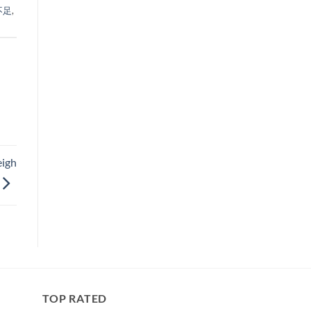
不足
,
eigh
TOP RATED