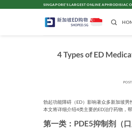
Skip
SINGAPORE'S LARGEST ONLINE APHRODISI
to
content
HO
4 Types of ED Medica
POS
勃起功能障碍（ED）影响著众多新加坡男
本文将详细介绍4类主要的ED治疗药物，
第一类：PDE5抑制剂（