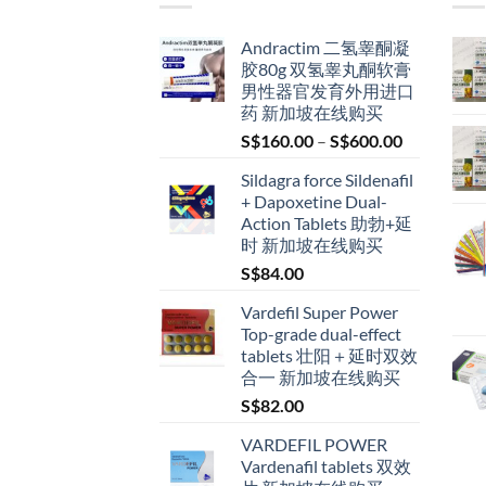
Andractim 二氢睾酮凝
胶80g 双氢睾丸酮软膏
男性器官发育外用进口
药 新加坡在线购买
Price
S$
160.00
–
S$
600.00
range:
Sildagra force Sildenafil
S$160.00
+ Dapoxetine Dual-
through
Action Tablets 助勃+延
S$600.00
时 新加坡在线购买
S$
84.00
Vardefil Super Power
Top-grade dual-effect
tablets 壮阳＋延时双效
合一 新加坡在线购买
S$
82.00
VARDEFIL POWER
Vardenafil tablets 双效