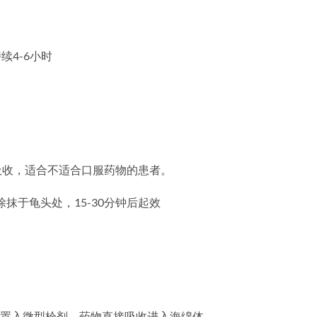
续4-6小时
吸收，适合不适合口服药物的患者。
涂抹于龟头处，15-30分钟后起效
置入微型栓剂，药物直接吸收进入海绵体。