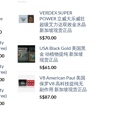
VERDEX SUPER
re
POWER 立威大乐威壮
超级艾力达双效金水晶
新加坡现货正品
Price
0
range:
S$
70.00
ty
S$79.00
ree)
USA Black Gold 美国黑
through
金 动植物提纯 新加坡
Price
00
S$399.00
现货正品
range:
ty
S$
61.00
S$119.00
ree)
through
V8 American Paul 美国
Price
00
S$209.00
保罗V8 高科技提纯无
range:
副作用 新加坡现货正品
ty
S$119.00
ree)
S$
87.00
through
Price
00
S$209.00
range:
S$119.00
through
S$209.00