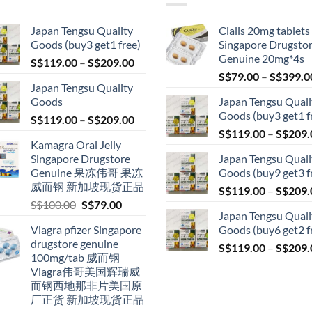
Japan Tengsu Quality
Cialis 20mg tablets
Goods (buy3 get1 free)
Singapore Drugsto
Genuine 20mg*4s
Price
S$
119.00
–
S$
209.00
range:
S$
79.00
–
S$
399.0
Japan Tengsu Quality
S$119.00
Goods
Japan Tengsu Quali
through
Goods (buy3 get1 f
Price
S$
119.00
–
S$
209.00
S$209.00
range:
S$
119.00
–
S$
209.
Kamagra Oral Jelly
S$119.00
Singapore Drugstore
Japan Tengsu Quali
through
Genuine 果冻伟哥 果冻
Goods (buy9 get3 f
S$209.00
威而钢 新加坡现货正品
S$
119.00
–
S$
209.
Original
Current
S$
100.00
S$
79.00
Japan Tengsu Quali
price
price
Viagra pfizer Singapore
Goods (buy6 get2 f
was:
is:
drugstore genuine
S$100.00.
S$79.00.
S$
119.00
–
S$
209.
100mg/tab 威而钢
Viagra伟哥美国辉瑞威
而钢西地那非片美国原
厂正货 新加坡现货正品