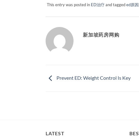
This entry was posted in
ED治疗
and tagged
ed原因
新加坡药房网购
Prevent ED: Weight Control Is Key
LATEST
BES