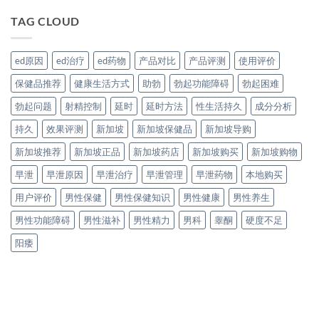
TAG CLOUD
ed原因
ed治疗
ed药物
产品对比
产品评测
使用评价
保健品推荐
健康生活方式
助勃
勃起功能障碍
勃起困难
勃起问题
射精控制
延时
延时方法
性生活持久
成分分析
持久
效果评测
新加坡
新加坡保健品
新加坡导购
新加坡推荐
新加坡正品
新加坡药店
新加坡购买
新加坡购物
早泄
早泄原因
早泄治疗
早泄管理
早泄药物
本地购买
用户评价
男性保健
男性保健知识
男性健康
男性养生
男性功能障碍
男性滋补
男性精力
男科
睾酮
硬度不足
阳痿