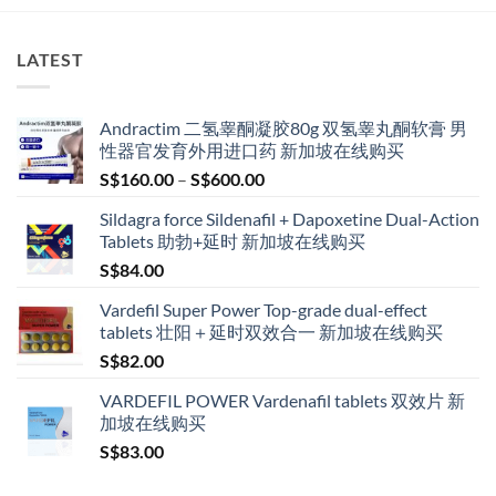
LATEST
Andractim 二氢睾酮凝胶80g 双氢睾丸酮软膏 男
性器官发育外用进口药 新加坡在线购买
Price
S$
160.00
–
S$
600.00
range:
Sildagra force Sildenafil + Dapoxetine Dual-Action
S$160.00
Tablets 助勃+延时 新加坡在线购买
through
S$
84.00
S$600.00
Vardefil Super Power Top-grade dual-effect
tablets 壮阳＋延时双效合一 新加坡在线购买
S$
82.00
VARDEFIL POWER Vardenafil tablets 双效片 新
加坡在线购买
S$
83.00