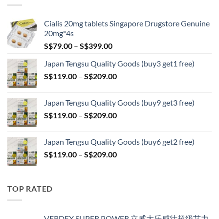
S$209.00
Cialis 20mg tablets Singapore Drugstore Genuine
20mg*4s
Price
S$
79.00
–
S$
399.00
range:
Japan Tengsu Quality Goods (buy3 get1 free)
S$79.00
Price
S$
119.00
–
S$
209.00
through
range:
S$399.00
S$119.00
Japan Tengsu Quality Goods (buy9 get3 free)
through
Price
S$
119.00
–
S$
209.00
S$209.00
range:
S$119.00
Japan Tengsu Quality Goods (buy6 get2 free)
through
Price
S$
119.00
–
S$
209.00
S$209.00
range:
S$119.00
through
TOP RATED
S$209.00
VERDEX SUPER POWER 立威大乐威壮超级艾力