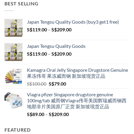
BEST SELLING
Japan Tengsu Quality Goods (buy3 get1 free)
Price
S$
119.00
–
S$
209.00
range:
S$119.00
Japan Tengsu Quality Goods
through
Price
S$
119.00
–
S$
209.00
S$209.00
range:
S$119.00
Kamagra Oral Jelly Singapore Drugstore Genuine
through
果冻伟哥 果冻威而钢 新加坡现货正品
S$209.00
Original
Current
S$
100.00
S$
79.00
price
price
Viagra pfizer Singapore drugstore genuine
was:
is:
100mg/tab 威而钢Viagra伟哥美国辉瑞威而钢西
S$100.00.
S$79.00.
地那非片美国原厂正货 新加坡现货正品
Price
S$
89.00
–
S$
209.00
range:
S$89.00
FEATURED
through