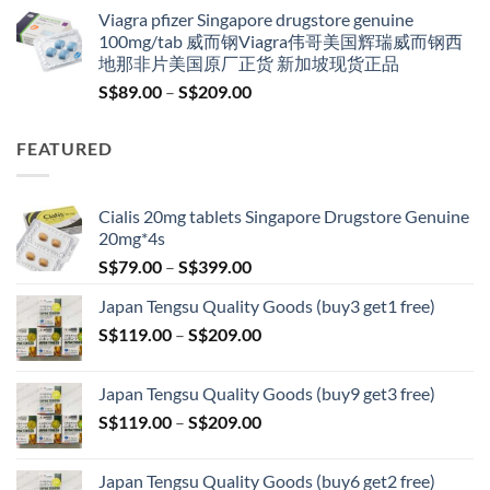
price
price
Viagra pfizer Singapore drugstore genuine
was:
is:
100mg/tab 威而钢Viagra伟哥美国辉瑞威而钢西
S$100.00.
S$79.00.
地那非片美国原厂正货 新加坡现货正品
Price
S$
89.00
–
S$
209.00
range:
S$89.00
FEATURED
through
S$209.00
Cialis 20mg tablets Singapore Drugstore Genuine
20mg*4s
Price
S$
79.00
–
S$
399.00
range:
Japan Tengsu Quality Goods (buy3 get1 free)
S$79.00
Price
S$
119.00
–
S$
209.00
through
range:
S$399.00
S$119.00
Japan Tengsu Quality Goods (buy9 get3 free)
through
Price
S$
119.00
–
S$
209.00
S$209.00
range:
S$119.00
Japan Tengsu Quality Goods (buy6 get2 free)
through