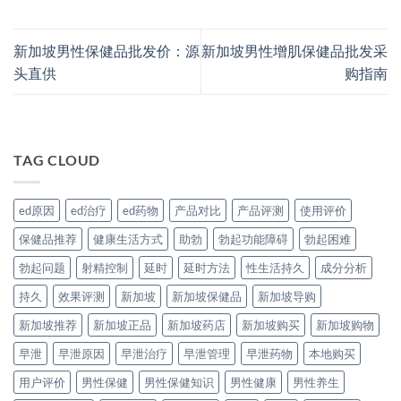
新加坡男性保健品批发价：源
新加坡男性增肌保健品批发采
头直供
购指南
TAG CLOUD
ed原因
ed治疗
ed药物
产品对比
产品评测
使用评价
保健品推荐
健康生活方式
助勃
勃起功能障碍
勃起困难
勃起问题
射精控制
延时
延时方法
性生活持久
成分分析
持久
效果评测
新加坡
新加坡保健品
新加坡导购
新加坡推荐
新加坡正品
新加坡药店
新加坡购买
新加坡购物
早泄
早泄原因
早泄治疗
早泄管理
早泄药物
本地购买
用户评价
男性保健
男性保健知识
男性健康
男性养生