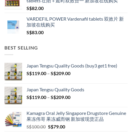
tablets 壮阳＋延时双效合一 新加坡在线购买
S$
82.00
VARDEFIL POWER Vardenafil tablets 双效片 新
加坡在线购买
S$
83.00
BEST SELLING
Japan Tengsu Quality Goods (buy3 get1 free)
Price
S$
119.00
–
S$
209.00
range:
S$119.00
Japan Tengsu Quality Goods
through
Price
S$
119.00
–
S$
209.00
S$209.00
range:
S$119.00
Kamagra Oral Jelly Singapore Drugstore Genuine
through
果冻伟哥 果冻威而钢 新加坡现货正品
S$209.00
Original
Current
S$
100.00
S$
79.00