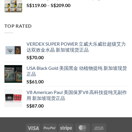
Price
S$
119.00
–
S$
209.00
S$209.00
range:
S$119.00
through
TOP RATED
S$209.00
VERDEX SUPER POWER 立威大乐威壮超级艾力
达双效金水晶 新加坡现货正品
S$
70.00
USA Black Gold 美国黑金 动植物提纯 新加坡现货
正品
S$
61.00
V8 American Paul 美国保罗V8 高科技提纯无副作
用 新加坡现货正品
S$
87.00
Visa
PayPal
Stripe
MasterCard
Cash