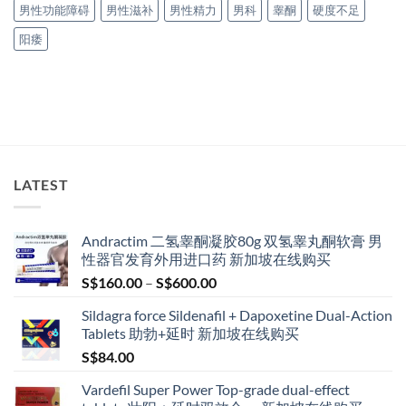
男性功能障碍
男性滋补
男性精力
男科
睾酮
硬度不足
阳痿
LATEST
Andractim 二氢睾酮凝胶80g 双氢睾丸酮软膏 男
性器官发育外用进口药 新加坡在线购买
Price
S$
160.00
–
S$
600.00
range:
Sildagra force Sildenafil + Dapoxetine Dual-Action
S$160.00
Tablets 助勃+延时 新加坡在线购买
through
S$
84.00
S$600.00
Vardefil Super Power Top-grade dual-effect