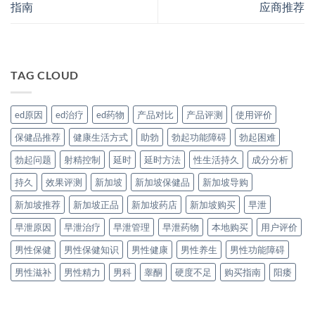
指南
应商推荐
TAG CLOUD
ed原因
ed治疗
ed药物
产品对比
产品评测
使用评价
保健品推荐
健康生活方式
助勃
勃起功能障碍
勃起困难
勃起问题
射精控制
延时
延时方法
性生活持久
成分分析
持久
效果评测
新加坡
新加坡保健品
新加坡导购
新加坡推荐
新加坡正品
新加坡药店
新加坡购买
早泄
早泄原因
早泄治疗
早泄管理
早泄药物
本地购买
用户评价
男性保健
男性保健知识
男性健康
男性养生
男性功能障碍
男性滋补
男性精力
男科
睾酮
硬度不足
购买指南
阳痿