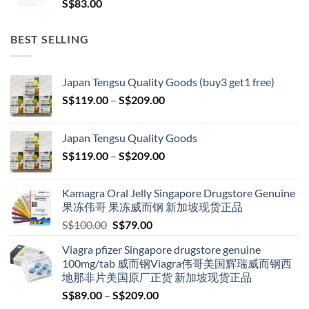
S$
83.00
BEST SELLING
Japan Tengsu Quality Goods (buy3 get1 free)
Price
S$
119.00
–
S$
209.00
range:
S$119.00
Japan Tengsu Quality Goods
through
Price
S$
119.00
–
S$
209.00
S$209.00
range:
S$119.00
Kamagra Oral Jelly Singapore Drugstore Genuine
through
果冻伟哥 果冻威而钢 新加坡现货正品
S$209.00
Original
Current
S$
100.00
S$
79.00
price
price
Viagra pfizer Singapore drugstore genuine
was:
is:
100mg/tab 威而钢Viagra伟哥美国辉瑞威而钢西
S$100.00.
S$79.00.
地那非片美国原厂正货 新加坡现货正品
Price
S$
89.00
–
S$
209.00
range: