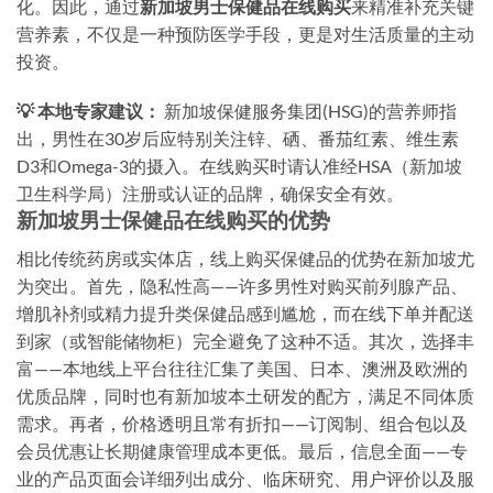
化。因此，通过
新加坡男士保健品在线购买
来精准补充关键
营养素，不仅是一种预防医学手段，更是对生活质量的主动
投资。
💡 本地专家建议：
新加坡保健服务集团(HSG)的营养师指
出，男性在30岁后应特别关注锌、硒、番茄红素、维生素
D3和Omega-3的摄入。在线购买时请认准经HSA（新加坡
卫生科学局）注册或认证的品牌，确保安全有效。
新加坡男士保健品在线购买的优势
相比传统药房或实体店，线上购买保健品的优势在新加坡尤
为突出。首先，
隐私性高
——许多男性对购买前列腺产品、
增肌补剂或精力提升类保健品感到尴尬，而在线下单并配送
到家（或智能储物柜）完全避免了这种不适。其次，
选择丰
富
——本地线上平台往往汇集了美国、日本、澳洲及欧洲的
优质品牌，同时也有新加坡本土研发的配方，满足不同体质
需求。再者，
价格透明且常有折扣
——订阅制、组合包以及
会员优惠让长期健康管理成本更低。最后，
信息全面
——专
业的产品页面会详细列出成分、临床研究、用户评价以及服