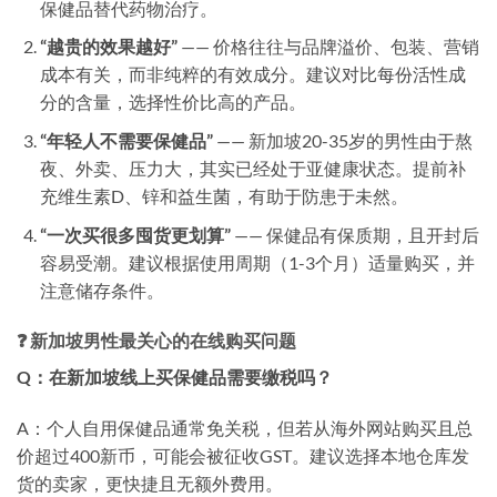
保健品替代药物治疗。
“越贵的效果越好”
—— 价格往往与品牌溢价、包装、营销
成本有关，而非纯粹的有效成分。建议对比每份活性成
分的含量，选择性价比高的产品。
“年轻人不需要保健品”
—— 新加坡20-35岁的男性由于熬
夜、外卖、压力大，其实已经处于亚健康状态。提前补
充维生素D、锌和益生菌，有助于防患于未然。
“一次买很多囤货更划算”
—— 保健品有保质期，且开封后
容易受潮。建议根据使用周期（1-3个月）适量购买，并
注意储存条件。
❓ 新加坡男性最关心的在线购买问题
Q：在新加坡线上买保健品需要缴税吗？
A：个人自用保健品通常免关税，但若从海外网站购买且总
价超过400新币，可能会被征收GST。建议选择本地仓库发
货的卖家，更快捷且无额外费用。