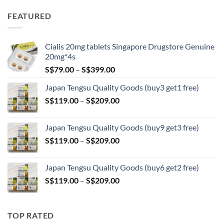
S$89.00
FEATURED
through
S$209.00
Cialis 20mg tablets Singapore Drugstore Genuine
20mg*4s
Price
S$
79.00
–
S$
399.00
range:
Japan Tengsu Quality Goods (buy3 get1 free)
S$79.00
Price
S$
119.00
–
S$
209.00
through
range:
S$399.00
S$119.00
Japan Tengsu Quality Goods (buy9 get3 free)
through
Price
S$
119.00
–
S$
209.00
S$209.00
range:
S$119.00
Japan Tengsu Quality Goods (buy6 get2 free)
through
Price
S$
119.00
–
S$
209.00
S$209.00
range:
S$119.00
through
TOP RATED
S$209.00