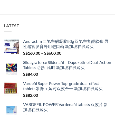
LATEST
Andractim 二氢睾酮凝胶80g 双氢睾丸酮软膏 男
性器官发育外用进口药 新加坡在线购买
Price
S$
160.00
–
S$
600.00
range:
Sildagra force Sildenafil + Dapoxetine Dual-Action
S$160.00
Tablets 助勃+延时 新加坡在线购买
through
S$
84.00
S$600.00
Vardefil Super Power Top-grade dual-effect
tablets 壮阳＋延时双效合一 新加坡在线购买
S$
82.00
VARDEFIL POWER Vardenafil tablets 双效片 新
加坡在线购买