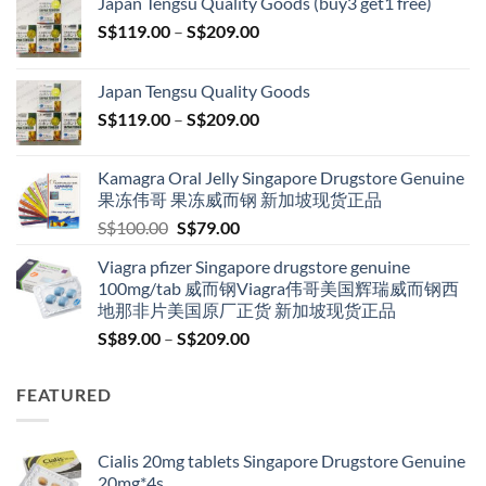
Japan Tengsu Quality Goods (buy3 get1 free)
Price
S$
119.00
–
S$
209.00
range:
S$119.00
Japan Tengsu Quality Goods
through
Price
S$
119.00
–
S$
209.00
S$209.00
range:
S$119.00
Kamagra Oral Jelly Singapore Drugstore Genuine
through
果冻伟哥 果冻威而钢 新加坡现货正品
S$209.00
Original
Current
S$
100.00
S$
79.00
price
price
Viagra pfizer Singapore drugstore genuine
was:
is:
100mg/tab 威而钢Viagra伟哥美国辉瑞威而钢西
S$100.00.
S$79.00.
地那非片美国原厂正货 新加坡现货正品
Price
S$
89.00
–
S$
209.00
range:
S$89.00
FEATURED
through
S$209.00
Cialis 20mg tablets Singapore Drugstore Genuine
20mg*4s