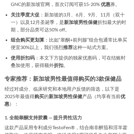
GNC的新加坡官网，首次订阅可获15-20%
优惠
券。
关注季度大促
：新加坡的3月、6月、9月、11月（双十
一）以及12月圣诞季，是
新加坡男性保健
折扣最大的时
期，部分品类可达50% off。
组合购买更划算
：比如“睾酮+前列腺”组合包通常比单买
便宜30%以上，我们强烈
推荐
这种一站式方案。
使用折扣码
：本文下方提供的独家优惠码，可在结账时
叠加使用，获得额外
折扣
。
专家推荐：新加坡男性最值得购买的3款保健品
经过对成分、临床研究和本地用户反馈的筛选，以下是
2025年最值得
购买
的
新加坡男性保健
产品（均享有当前
优
惠
）：
1. 全能睾酮支持胶囊 — 提升男性活力
这款产品采用专利成分TestoFen®，结合南非醉茄和淫羊藿