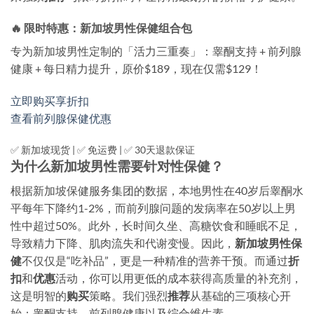
🔥 限时特惠：新加坡男性保健组合包
专为新加坡男性定制的「活力三重奏」：睾酮支持 + 前列腺
健康 + 每日精力提升，原价$189，现在仅需$129！
立即购买享折扣
查看前列腺保健优惠
✅ 新加坡现货 | ✅ 免运费 | ✅ 30天退款保证
为什么新加坡男性需要针对性保健？
根据新加坡保健服务集团的数据，本地男性在40岁后睾酮水
平每年下降约1-2%，而前列腺问题的发病率在50岁以上男
性中超过50%。此外，长时间久坐、高糖饮食和睡眠不足，
导致精力下降、肌肉流失和代谢变慢。因此，
新加坡男性保
健
不仅仅是“吃补品”，更是一种精准的营养干预。而通过
折
扣
和
优惠
活动，你可以用更低的成本获得高质量的补充剂，
这是明智的
购买
策略。我们强烈
推荐
从基础的三项核心开
始：睾酮支持、前列腺健康以及综合维生素。