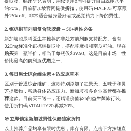
提取物。临床研究表明，连续使用8周可提升自由睾酮水平
约20%。目前新加坡官网提供
折扣
，使用码
MALE25
可享额
外25% off。非常适合健身爱好者或感觉精力下降的男性。
2. 锯棕榈前列腺复合软胶囊 — 50+男性必备
新加坡泌尿科医生常推荐的非处方前列腺支持配方。含有
320mg标准化锯棕榈提取物，搭配荨麻根和南瓜籽油。现在
购买
第二瓶半价，相当于每瓶仅$39.50。这是目前市场上性
价比最高的前列腺
优惠
之一。
3. 每日男士综合维生素 + 适应原草本
区别于普通综合维矿，这款特别添加了红景天、五味子和灵
芝提取物，帮助身体适应压力。新加坡很多企业高管都在
推
荐
这款。目前买三送一，还赠送价值$25的益生菌旅行装。
使用折扣码
VITALITY20
再减20%。
🎯 立即锁定新加坡男性保健独家折扣
以上推荐产品均享有限时优惠，库存有限。点击下方按钮直