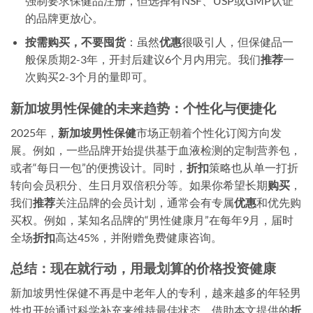
强制要求保健品注册，但选择有NSF、USP或GMP认证
的品牌更放心。
按需购买，不要囤货
：虽然
优惠
很吸引人，但保健品一
般保质期2-3年，开封后建议6个月内用完。我们
推荐
一
次购买2-3个月的量即可。
新加坡男性保健的未来趋势：个性化与便捷化
2025年，
新加坡男性保健
市场正朝着个性化订阅方向发
展。例如，一些品牌开始提供基于血液检测的定制营养包，
或者“每日一包”的便携设计。同时，
折扣
策略也从单一打折
转向会员积分、生日月双倍积分等。如果你希望长期
购买
，
我们
推荐
关注品牌的会员计划，通常会有专属
优惠
和优先购
买权。例如，某知名品牌的“男性健康月”在每年9月，届时
全场
折扣
高达45%，并附赠免费健康咨询。
总结：现在就行动，用最划算的价格投资健康
新加坡男性保健不再是中老年人的专利，越来越多的年轻男
性也开始通过科学补充来维持最佳状态。借助本文提供的
折