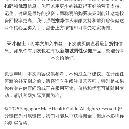
扣
码和
优惠
信息，你可以用更少的钱获得更好的营养支持。
记住，健康是最好的投资，而聪明的
购买
决策则能让这笔投
资回报率更高。我们强烈
推荐
你从睾酮支持和前列腺保健这
两个核心品类入手，点击上方按钮即可享受独家折扣。
💡 小贴士：
将本文加入书签，下次购买前查看最新
折扣
信
息。如果你有朋友也在寻找
新加坡男性保健
产品，欢迎分享
本文给他们。
免责声明：本文内容仅供参考，不构成医疗建议。在开始任
何新的补充剂之前，请咨询医生或注册营养师，特别是如果
你有潜在健康问题或正在服用药物。价格和优惠可能随时变
动，请以官网实际页面为准。
© 2025 Singapore Male Health Guide. All rights reserved. 部
分链接为附属链接，我们可能从中获得佣金，但这不影响你
的购买价格。