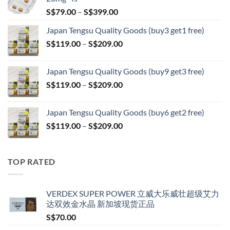
Price
S$
79.00
–
S$
399.00
range:
Japan Tengsu Quality Goods (buy3 get1 free)
S$79.00
Price
S$
119.00
–
S$
209.00
through
range:
S$399.00
S$119.00
Japan Tengsu Quality Goods (buy9 get3 free)
through
Price
S$
119.00
–
S$
209.00
S$209.00
range:
S$119.00
Japan Tengsu Quality Goods (buy6 get2 free)
through
Price
S$
119.00
–
S$
209.00
S$209.00
range:
S$119.00
through
TOP RATED
S$209.00
VERDEX SUPER POWER 立威大乐威壮超级艾力
达双效金水晶 新加坡现货正品
S$
70.00