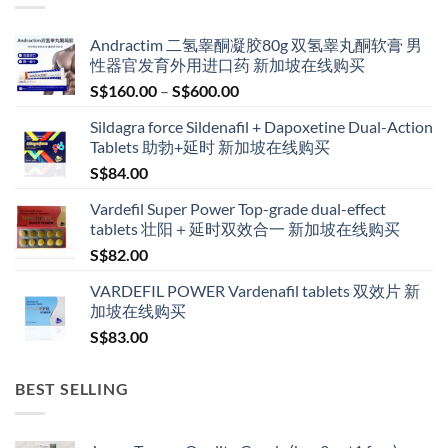
Andractim 二氢睾酮凝胶80g 双氢睾丸酮软膏 男
性器官发育外用进口药 新加坡在线购买
Price
S$
160.00
–
S$
600.00
range:
Sildagra force Sildenafil + Dapoxetine Dual-Action
S$160.00
Tablets 助勃+延时 新加坡在线购买
through
S$
84.00
S$600.00
Vardefil Super Power Top-grade dual-effect
tablets 壮阳＋延时双效合一 新加坡在线购买
S$
82.00
VARDEFIL POWER Vardenafil tablets 双效片 新
加坡在线购买
S$
83.00
BEST SELLING