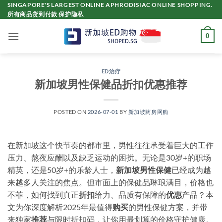
Skip
SINGAPORE'S LARGEST ONLINE APHRODISIAC ONLINE SHOPPING.
所有商品货到付款 保护隐私
to
content
0
ED治疗
新加坡男性保健品折扣优惠推荐
POSTED ON
2026-07-01
BY
新加坡药房网购
在新加坡这个快节奏的都市里，男性往往承受着巨大的工作
压力、熬夜应酬以及缺乏运动的困扰。无论是30岁+的职场
精英，还是50岁+的乐龄人士，
新加坡男性保健
已经成为越
来越多人关注的焦点。但市面上的保健品琳琅满目，价格也
不菲，如何找到真正
折扣
给力、品质有保障的
优惠
产品？本
文为你深度解析2025年最值得
购买
的男性保健方案，并带
来独家
推荐
与限时折扣码，让你用最划算的价格守护健康。