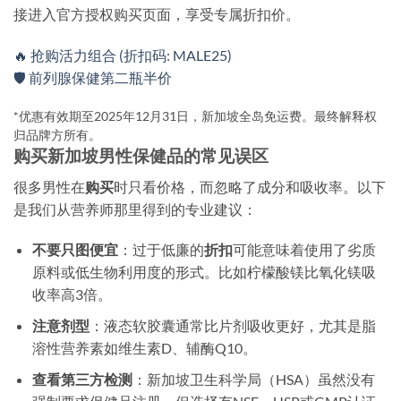
接进入官方授权购买页面，享受专属折扣价。
🔥 抢购活力组合 (折扣码: MALE25)
🛡️ 前列腺保健第二瓶半价
*优惠有效期至2025年12月31日，新加坡全岛免运费。最终解释权
归品牌方所有。
购买新加坡男性保健品的常见误区
很多男性在
购买
时只看价格，而忽略了成分和吸收率。以下
是我们从营养师那里得到的专业建议：
不要只图便宜
：过于低廉的
折扣
可能意味着使用了劣质
原料或低生物利用度的形式。比如柠檬酸镁比氧化镁吸
收率高3倍。
注意剂型
：液态软胶囊通常比片剂吸收更好，尤其是脂
溶性营养素如维生素D、辅酶Q10。
查看第三方检测
：新加坡卫生科学局（HSA）虽然没有