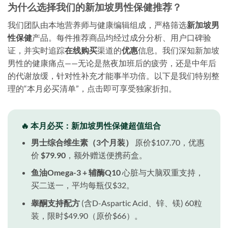
为什么选择我们的新加坡男性保健推荐？
我们团队由本地营养师与健康编辑组成，严格筛选
新加坡男
性保健
产品。每件推荐商品均经过成分分析、用户口碑验
证，并实时追踪
在线购买
渠道的
优惠
信息。我们深知新加坡
男性的健康痛点——无论是熬夜加班后的疲劳，还是中年后
的代谢放缓，针对性补充才能事半功倍。以下是我们特别整
理的“本月必买清单”，点击即可享受独家折扣。
🔥 本月必买：新加坡男性保健超值组合
男士综合维生素（3个月装）
原价$107.70，优惠
价
$79.90
，额外赠送便携药盒。
鱼油Omega-3 + 辅酶Q10
心脏与大脑双重支持，
买二送一，平均每瓶仅$32。
睾酮支持配方
(含D-Aspartic Acid、锌、镁) 60粒
装，限时$49.90（原价$66）。