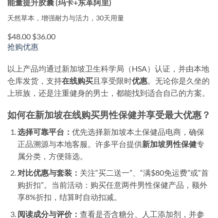
能量提升胶囊 (玛卡+东革阿里)
天然草本，增强耐力与活力，30天用量
$48.00
$36.00
抢购优惠
以上产品均通过新加坡卫生科学局（HSA）认证，并由本地
仓库发货，支持
在线购买
且享受限时
优惠
。无论你是久坐的
上班族，还是注重健身的男士，都能找到适合自己的方案。
如何在新加坡在线购买男性保健并享受最大优惠？
选择可靠平台：
优先选择新加坡本土保健品电商，确保
正品溯源与本地客服。许多平台提供
新加坡男性保健
专
属分类，方便筛选。
对比优惠与套装：
关注“买二送一”、“满$80免运费”或“首
购折扣”。
当前活动：购买任意两件男性保健产品，额外
享8%折扣，结算时自动扣减。
阅读成分与评价：
查看是否含糖分、人工添加剂，并参