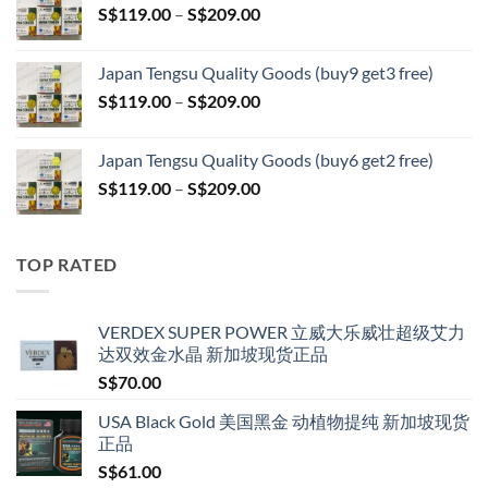
Price
S$
119.00
–
S$
209.00
through
range:
S$399.00
S$119.00
Japan Tengsu Quality Goods (buy9 get3 free)
through
Price
S$
119.00
–
S$
209.00
S$209.00
range:
S$119.00
Japan Tengsu Quality Goods (buy6 get2 free)
through
Price
S$
119.00
–
S$
209.00
S$209.00
range:
S$119.00
through
TOP RATED
S$209.00
VERDEX SUPER POWER 立威大乐威壮超级艾力
达双效金水晶 新加坡现货正品
S$
70.00
USA Black Gold 美国黑金 动植物提纯 新加坡现货
正品
S$
61.00