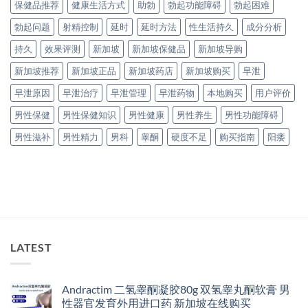
保健品推荐
健康生活方式
助勃
勃起功能障碍
勃起困难
勃起问题
射精控制
延时
延时方法
性生活持久
成分分析
持久
效果评测
新加坡
新加坡保健品
新加坡导购
新加坡推荐
新加坡正品
新加坡药店
新加坡购买
早泄
早泄原因
早泄治疗
早泄管理
早泄药物
本地购买
用户评价
男性保健
男性保健知识
男性健康
男性养生
男性功能障碍
男性滋补
男性精力
男科
睾酮
硬度不足
购买指南
阳痿
LATEST
Andractim 二氢睾酮凝胶80g 双氢睾丸酮软膏 男
性器官发育外用进口药 新加坡在线购买