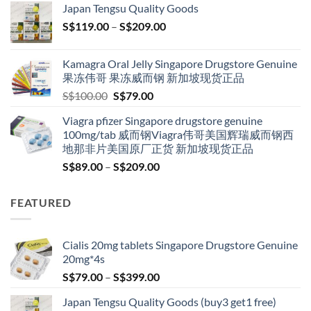
Japan Tengsu Quality Goods
through
Price
S$
119.00
–
S$
209.00
S$209.00
range:
S$119.00
Kamagra Oral Jelly Singapore Drugstore Genuine
through
果冻伟哥 果冻威而钢 新加坡现货正品
S$209.00
Original
Current
S$
100.00
S$
79.00
price
price
Viagra pfizer Singapore drugstore genuine
was:
is:
100mg/tab 威而钢Viagra伟哥美国辉瑞威而钢西
S$100.00.
S$79.00.
地那非片美国原厂正货 新加坡现货正品
Price
S$
89.00
–
S$
209.00
range:
S$89.00
FEATURED
through
S$209.00
Cialis 20mg tablets Singapore Drugstore Genuine
20mg*4s
Price
S$
79.00
–
S$
399.00
range:
Japan Tengsu Quality Goods (buy3 get1 free)
S$79.00