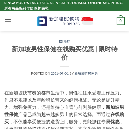
Skip
SINGAPORE'S LARGEST ONLINE APHRODISIAC ONLINE SHOPPING.
所有商品货到付款 保护隐私
to
content
0
ED治疗
新加坡男性保健在线购买优惠 | 限时特
价
POSTED ON
2026-07-01
BY
新加坡药房网购
在新加坡快节奏的都市生活中，男性往往承受着工作压力、
作息不规律以及年龄增长带来的健康挑战。无论是提升精
力、增强免疫力，还是维持心血管与前列腺健康，
新加坡男
性保健
产品已成为越来越多男士的日常选择。而通过
在线购
买
，不仅能享受便捷的送货上门服务，更能抓住专属
优惠
，
以更划算的价格获得优质保健方案。本文为新加坡男性深度