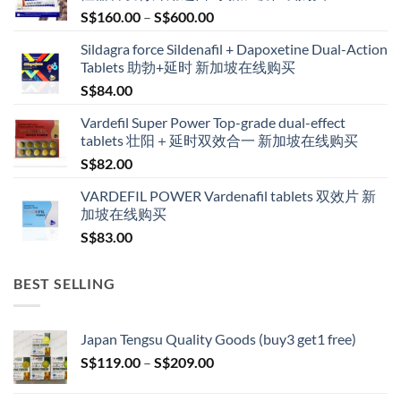
Price
S$
160.00
–
S$
600.00
range:
Sildagra force Sildenafil + Dapoxetine Dual-Action
S$160.00
Tablets 助勃+延时 新加坡在线购买
through
S$
84.00
S$600.00
Vardefil Super Power Top-grade dual-effect
tablets 壮阳＋延时双效合一 新加坡在线购买
S$
82.00
VARDEFIL POWER Vardenafil tablets 双效片 新
加坡在线购买
S$
83.00
BEST SELLING
Japan Tengsu Quality Goods (buy3 get1 free)
Price
S$
119.00
–
S$
209.00
range:
S$119.00