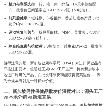
精力与睾酮支持
：锌、镁、南非醉茄、D-天冬氨酸配
方，批发价区间通常在SGD 12-28/瓶（60粒装）。
前列腺健康
：锯棕榈、β-谷甾醇、番茄红素类产品，批
发价约SGD 18-35/瓶。
运动恢复与关节
：胶原蛋白肽、MSM、姜黄素，批发价
SGD 15-30/袋（粉剂）。
综合维生素与抗疲劳
：B族复合、维生素D3+K2，批发价
SGD 10-22/瓶。
值得注意的是，新加坡健康科学局（HSA）对进口保健品有
严格注册要求，但通过正规GMP工厂生产、持有新加坡本
地进口许可的产品，在批发环节反而能获得更高溢价——因
为合规本身就是一种稀缺价值。
二、新加坡男性保健品批发价深度对比：源头工厂
vs 本地分销 vs 跨境直供
我们调研了12家活跃在新加坡市场的供应商，将
新加坡男性