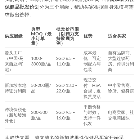
保健品批发价
划分为三个层级，帮助买家根据自身规模与需
求做出选择。
典型
批发价范围
MOQ（最
（以精力支
供应层级
优势
适合买家
小订单
持胶囊为
量）
例）
源头工厂
成本最
自有品牌商、
（中国/马
1000-
SGD 6.5 –
低，可定
大型连锁药
来西亚/印
3000瓶/品
11.0/瓶
制配方与
房、跨境分销
尼）
包装
商
现货交
新加坡本地
50-200瓶/
SGD 13.0 –
付，HSA
中小零售商、
持证分销商
品
22.0/瓶
合规，退
诊所、健身房
换货灵活
平衡价格
跨境保税仓
200-500
SGD 9.5 –
与时效，
电商卖家、社
（新加坡海
瓶/品
16.0/瓶
支持一件
交电商团队
外仓）
代发
从趋势来看，越来越多的新加坡男性保健品买家开始采