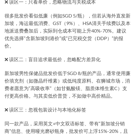
❌ 误区一：只看单价，忽略物流与关税成本
很多批发价看似低廉（例如SGD 5/瓶），但若从海外直发新
加坡，海运最低消费、GST（9%）、HSA清关手续费以及本
地派送费叠加后，实际到仓成本可能上升40%-70%。建议
优先选择“含新加坡到港价”或“已完税交货（DDP）”的报
价。
❌ 误区二：盲目追求最低价，忽略配方差异化
新加坡男性保健品批发价低于SGD 8/瓶的产品，通常使用廉
价填充剂（如微晶纤维素）或低纯度原料。在狮城市场，消
费者愿意为“高吸收率”（如甘氨酸镁、脂质体维生素C）支
付更高价格。与其卖低价普货，不如做中高价精品。
❌ 误区三：忽视包装设计与本地化标签
同一款产品，采用英文+中文双语标签、带有“新加坡分销
商”信息、使用哑光磨砂瓶身，批发价可上浮15%-20%，且