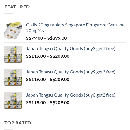
S$89.00
FEATURED
through
S$209.00
Cialis 20mg tablets Singapore Drugstore Genuine
20mg*4s
Price
S$
79.00
–
S$
399.00
range:
Japan Tengsu Quality Goods (buy3 get1 free)
S$79.00
Price
S$
119.00
–
S$
209.00
through
range:
S$399.00
S$119.00
Japan Tengsu Quality Goods (buy9 get3 free)
through
Price
S$
119.00
–
S$
209.00
S$209.00
range:
S$119.00
Japan Tengsu Quality Goods (buy6 get2 free)
through
Price
S$
119.00
–
S$
209.00
S$209.00
range:
S$119.00
through
TOP RATED
S$209.00