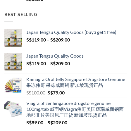
BEST SELLING
Japan Tengsu Quality Goods (buy3 get1 free)
Price
S$
119.00
–
S$
209.00
range:
S$119.00
Japan Tengsu Quality Goods
through
Price
S$
119.00
–
S$
209.00
S$209.00
range:
S$119.00
Kamagra Oral Jelly Singapore Drugstore Genuine
through
果冻伟哥 果冻威而钢 新加坡现货正品
S$209.00
Original
Current
S$
100.00
S$
79.00
price
price
Viagra pfizer Singapore drugstore genuine
was:
is:
100mg/tab 威而钢Viagra伟哥美国辉瑞威而钢西
S$100.00.
S$79.00.
地那非片美国原厂正货 新加坡现货正品
Price
S$
89.00
–
S$
209.00
range: