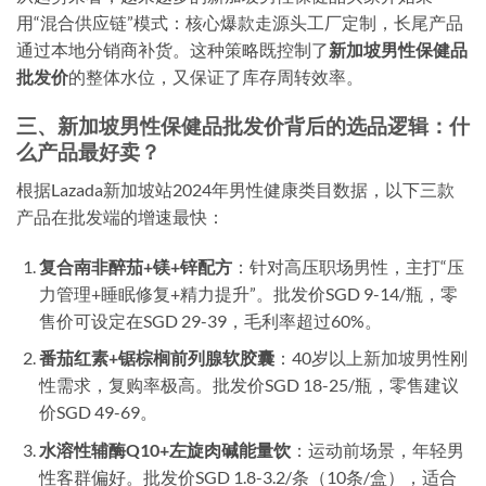
用“混合供应链”模式：核心爆款走源头工厂定制，长尾产品
通过本地分销商补货。这种策略既控制了
新加坡男性保健品
批发价
的整体水位，又保证了库存周转效率。
三、新加坡男性保健品批发价背后的选品逻辑：什
么产品最好卖？
根据Lazada新加坡站2024年男性健康类目数据，以下三款
产品在批发端的增速最快：
复合南非醉茄+镁+锌配方
：针对高压职场男性，主打“压
力管理+睡眠修复+精力提升”。批发价SGD 9-14/瓶，零
售价可设定在SGD 29-39，毛利率超过60%。
番茄红素+锯棕榈前列腺软胶囊
：40岁以上新加坡男性刚
性需求，复购率极高。批发价SGD 18-25/瓶，零售建议
价SGD 49-69。
水溶性辅酶Q10+左旋肉碱能量饮
：运动前场景，年轻男
性客群偏好。批发价SGD 1.8-3.2/条（10条/盒），适合