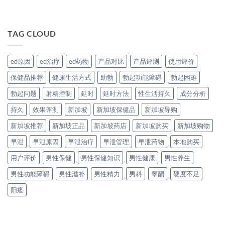
TAG CLOUD
ed原因
ed治疗
ed药物
产品对比
产品评测
使用评价
保健品推荐
健康生活方式
助勃
勃起功能障碍
勃起困难
勃起问题
射精控制
延时
延时方法
性生活持久
成分分析
持久
效果评测
新加坡
新加坡保健品
新加坡导购
新加坡推荐
新加坡正品
新加坡药店
新加坡购买
新加坡购物
早泄
早泄原因
早泄治疗
早泄管理
早泄药物
本地购买
用户评价
男性保健
男性保健知识
男性健康
男性养生
男性功能障碍
男性滋补
男性精力
男科
睾酮
硬度不足
阳痿