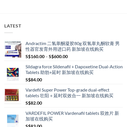
LATEST
Andractim 二氢睾酮凝胶80g 双氢睾丸酮软膏 男
性器官发育外用进口药 新加坡在线购买
Price
S$
160.00
–
S$
600.00
range:
Sildagra force Sildenafil + Dapoxetine Dual-Action
S$160.00
Tablets 助勃+延时 新加坡在线购买
through
S$
84.00
S$600.00
Vardefil Super Power Top-grade dual-effect
tablets 壮阳＋延时双效合一 新加坡在线购买
S$
82.00
VARDEFIL POWER Vardenafil tablets 双效片 新
加坡在线购买
S$
83.00