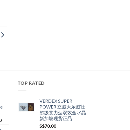
TOP RATED
VERDEX SUPER
re
POWER 立威大乐威壮
超级艾力达双效金水晶
新加坡现货正品
Price
0
range:
S$
70.00