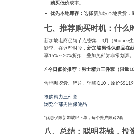
购买低价
成本。
优先本地库存：
选择新加坡本地发货，
七、推荐购买时机：什么
新加坡电商促销节点密集：3月（Shopee生
诞季。在这些时段，
新加坡男性保健品在
享15%～20%折扣，叠加免邮券非常划
⚡ 今日低价推荐：男士精力三件套（限量10
含玛咖胶囊、锌片、辅酶Q10，原价S$119，现
抢购精力三件套
浏览全部男性保健品
*优惠仅限新加坡IP下单，每个账户限购2套
八、总结：聪明花钱，投