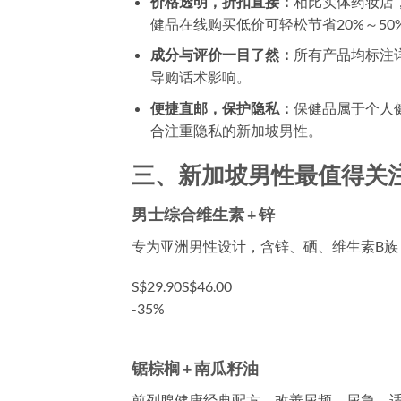
价格透明，折扣直接：
相比实体药妆店
健品在线购买低价
可轻松节省20%～50
成分与评价一目了然：
所有产品均标注
导购话术影响。
便捷直邮，保护隐私：
保健品属于个人
合注重隐私的新加坡男性。
三、新加坡男性最值得关
男士综合维生素 + 锌
专为亚洲男性设计，含锌、硒、维生素B族
S$29.90
S$46.00
-35%
锯棕榈 + 南瓜籽油
前列腺健康经典配方，改善尿频、尿急，适