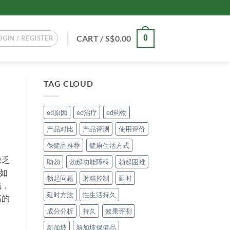
CART /
S$
0.00
0
OGIN / REGISTER
TAG CLOUD
ed原因
ed治疗
ed药物
产品对比
产品评测
使用评价
保健品推荐
健康生活方式
缺乏
助勃
勃起功能障碍
勃起困难
如
勃起问题
射精控制
延时
钱，
延时方法
性生活持久
高的
成分分析
持久
效果评测
新加坡
新加坡保健品