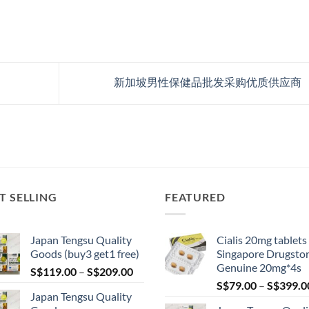
新加坡男性保健品批发采购优质供应商
T SELLING
FEATURED
Japan Tengsu Quality
Cialis 20mg tablets
Goods (buy3 get1 free)
Singapore Drugsto
Genuine 20mg*4s
Price
S$
119.00
–
S$
209.00
range:
S$
79.00
–
S$
399.0
Japan Tengsu Quality
S$119.00