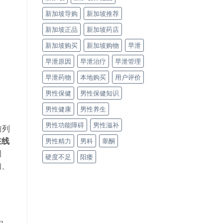
新加坡导购
新加坡推荐
新加坡正品
新加坡药店
新加坡购买
新加坡购物
早泄
早泄原因
早泄治疗
早泄管理
早泄药物
本地购买
用户评价
男性保健
男性保健知识
男性健康
男性养生
男性功能障碍
男性滋补
前列
在线
男性精力
男科
睾酮
例
硬度不足
阳痿
咖、