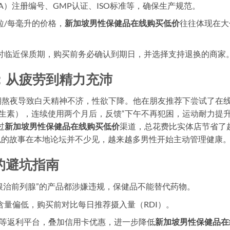
A）注册编号、GMP认证、ISO标准等，确保生产规范。
粒/每毫升的价格，
新加坡男性保健品在线购买低价
往往体现在大
时临近保质期，购买前务必确认到期日，并选择支持退换的商家
：从疲劳到精力充沛
长期熬夜导致白天精神不济，性欲下降。他在朋友推荐下尝试了在
生素），连续使用两个月后，反馈“下午不再犯困，运动耐力提
过
新加坡男性保健品在线购买低价
渠道，总花费比实体店节省了
似的故事在本地论坛并不少见，越来越多男性开始主动管理健康
的避坑指南
“根治前列腺”的产品都涉嫌违规，保健品不能替代药物。
含量偏低，购买前对比每日推荐摄入量（RDI）。
pBack等返利平台，叠加信用卡优惠，进一步降低
新加坡男性保健品在