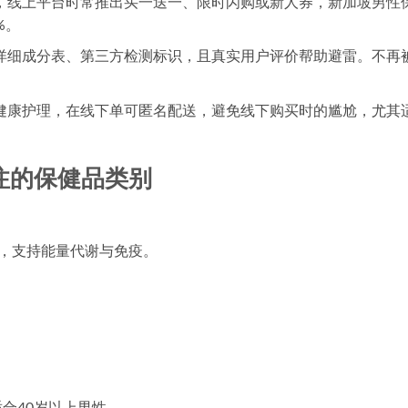
，线上平台时常推出买一送一、限时闪购或新人券，
新加坡男性
%。
详细成分表、第三方检测标识，且真实用户评价帮助避雷。不再
健康护理，在线下单可匿名配送，避免线下购买时的尴尬，尤其
注的保健品类别
，支持能量代谢与免疫。
合40岁以上男性。