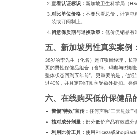
查看认证标识：
新加坡卫生科学局（HS
对比单位价格：
不要只看总价，计算每
装或订阅制上。
留意保质期与退换政策：
低价促销品有
五、新加坡男性真实案例
38岁的李先生（化名）是IT项目经理，
买的男性保健品组合（含锌、玛咖与B族维
整体状态回到五年前”。更重要的是，他通
过40%，并且定期订阅享受额外折扣。类
六、在线购买低价保健品
警惕“特效”宣传：
任何声称“三天见效”
核对成分剂量：
部分低价产品有效成分
利用比价工具：
使用Priceza或Sho