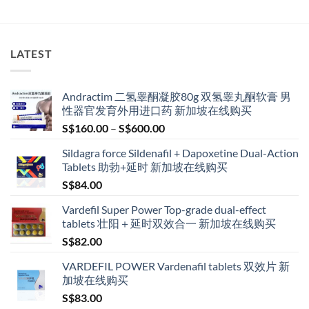
LATEST
Andractim 二氢睾酮凝胶80g 双氢睾丸酮软膏 男
性器官发育外用进口药 新加坡在线购买
Price
S$
160.00
–
S$
600.00
range:
Sildagra force Sildenafil + Dapoxetine Dual-Action
S$160.00
Tablets 助勃+延时 新加坡在线购买
through
S$
84.00
S$600.00
Vardefil Super Power Top-grade dual-effect
tablets 壮阳＋延时双效合一 新加坡在线购买
S$
82.00
VARDEFIL POWER Vardenafil tablets 双效片 新
加坡在线购买
S$
83.00