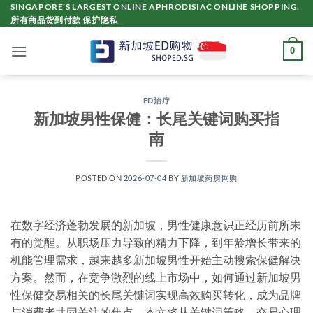
Skip
SINGAPORE'S LARGEST ONLINE APHRODISIAC ONLINE SHOPPING.
所有商品货到付款 保护隐私
to
content
0
ED治疗
新加坡男性保健：长尾关键词购买指
南
POSTED ON
2026-07-04
BY
新加坡药房网购
在数字经济蓬勃发展的新加坡，男性健康意识正经历前所未
有的觉醒。从职场压力导致的精力下降，到年龄增长带来的
机能管理需求，越来越多新加坡男性开始主动搜索保健解决
方案。然而，在竞争激烈的线上市场中，如何通过
新加坡男
性保健交易
相关的长尾关键词实现高效购买转化，成为品牌
与消费者共同关注的焦点。本文将从关键词策略、交易心理