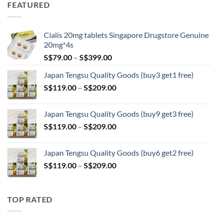
FEATURED
through
S$209.00
Cialis 20mg tablets Singapore Drugstore Genuine
20mg*4s
Price
S$
79.00
–
S$
399.00
range:
Japan Tengsu Quality Goods (buy3 get1 free)
S$79.00
Price
S$
119.00
–
S$
209.00
through
range:
S$399.00
S$119.00
Japan Tengsu Quality Goods (buy9 get3 free)
through
Price
S$
119.00
–
S$
209.00
S$209.00
range:
S$119.00
Japan Tengsu Quality Goods (buy6 get2 free)
through
Price
S$
119.00
–
S$
209.00
S$209.00
range:
S$119.00
through
TOP RATED
S$209.00