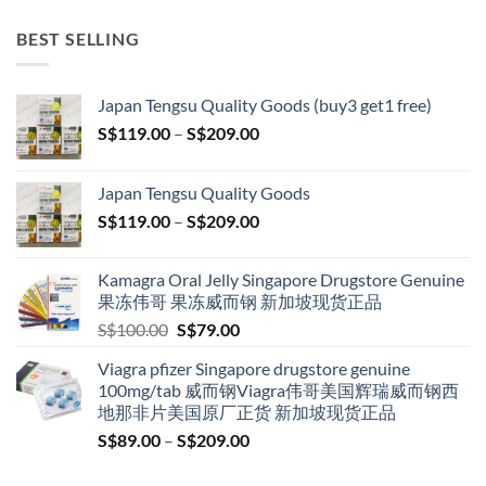
BEST SELLING
Japan Tengsu Quality Goods (buy3 get1 free)
Price
S$
119.00
–
S$
209.00
range:
S$119.00
Japan Tengsu Quality Goods
through
Price
S$
119.00
–
S$
209.00
S$209.00
range:
S$119.00
Kamagra Oral Jelly Singapore Drugstore Genuine
through
果冻伟哥 果冻威而钢 新加坡现货正品
S$209.00
Original
Current
S$
100.00
S$
79.00
price
price
Viagra pfizer Singapore drugstore genuine
was:
is:
100mg/tab 威而钢Viagra伟哥美国辉瑞威而钢西
S$100.00.
S$79.00.
地那非片美国原厂正货 新加坡现货正品
Price
S$
89.00
–
S$
209.00
range:
S$89.00