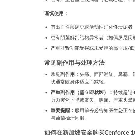
谨慎使用：
有出血性疾病史或活动性消化性溃疡者
患有阴茎解剖结构异常者（如佩罗尼氏
严重肝肾功能受损或未受控的高血压/低
常见副作用与处理方法
常见副作用：
头痛、面部潮红、鼻塞、
状通常随身体适应而减轻。
严重副作用（需立即就医）：
持续超过
听力突然下降或丧失、胸痛、严重头晕
重要提醒：
服用前务必告知医生您正在
与葡萄柚汁同服。
如何在新加坡安全购买Cenforce 1