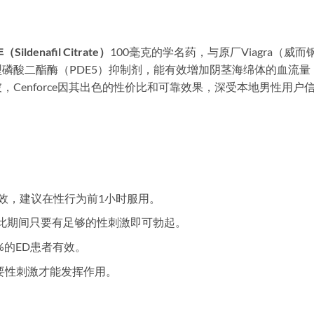
ldenafil Citrate）
100毫克的学名药，与原厂Viagra（威而钢
磷酸二酯酶（PDE5）抑制剂，能有效增加阴茎海绵体的血流量
Cenforce因其出色的性价比和可靠效果，深受本地男性用户
见效，建议在性行为前1小时服用。
在此期间只要有足够的性刺激即可勃起。
%的ED患者有效。
，需要性刺激才能发挥作用。