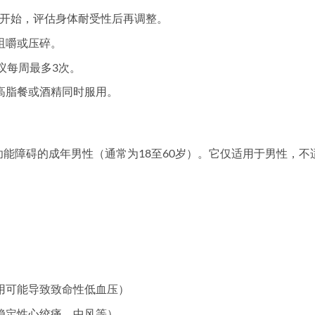
）开始，评估身体耐受性后再调整。
咀嚼或压碎。
议每周最多3次。
高脂餐或酒精同时服用。
有勃起功能障碍的成年男性（通常为18至60岁）。它仅适用于男性，不
用可能导致致命性低血压）
稳定性心绞痛、中风等）