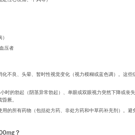
病）
血压者
消化不良、头晕、暂时性视觉变化（视力模糊或蓝色调）。这些
4小时的勃起（阴茎异常勃起）、单眼或双眼视力突然下降或丧
或昏厥。
使用的所有药物（包括处方药、非处方药和中草药补充剂）。避
00mg？