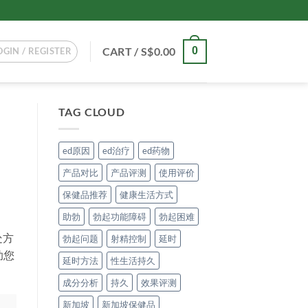
CART /
S$
0.00
0
OGIN / REGISTER
TAG CLOUD
ed原因
ed治疗
ed药物
产品对比
产品评测
使用评价
保健品推荐
健康生活方式
助勃
勃起功能障碍
勃起困难
处方
勃起问题
射精控制
延时
助您
延时方法
性生活持久
成分分析
持久
效果评测
新加坡
新加坡保健品