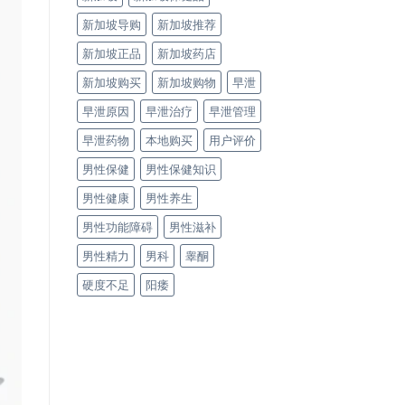
新加坡导购
新加坡推荐
新加坡正品
新加坡药店
新加坡购买
新加坡购物
早泄
早泄原因
早泄治疗
早泄管理
早泄药物
本地购买
用户评价
男性保健
男性保健知识
男性健康
男性养生
男性功能障碍
男性滋补
男性精力
男科
睾酮
硬度不足
阳痿