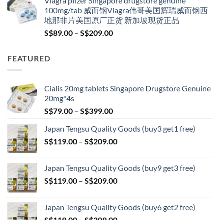
Viagra pfizer Singapore drugstore genuine
was:
is:
100mg/tab 威而钢Viagra伟哥美国辉瑞威而钢西
S$100.00.
S$79.00.
地那非片美国原厂正货 新加坡现货正品
Price
S$
89.00
–
S$
209.00
range:
S$89.00
FEATURED
through
S$209.00
Cialis 20mg tablets Singapore Drugstore Genuine
20mg*4s
Price
S$
79.00
–
S$
399.00
range:
Japan Tengsu Quality Goods (buy3 get1 free)
S$79.00
Price
S$
119.00
–
S$
209.00
through
range:
S$399.00
S$119.00
Japan Tengsu Quality Goods (buy9 get3 free)
through
Price
S$
119.00
–
S$
209.00
S$209.00
range:
S$119.00
Japan Tengsu Quality Goods (buy6 get2 free)
through
Price
S$
119.00
–
S$
209.00