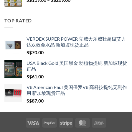
S$209.00
range:
S$119.00
through
TOP RATED
S$209.00
VERDEX SUPER POWER 立威大乐威壮超级艾力
达双效金水晶 新加坡现货正品
S$
70.00
USA Black Gold 美国黑金 动植物提纯 新加坡现货
正品
S$
61.00
V8 American Paul 美国保罗V8 高科技提纯无副作
用 新加坡现货正品
S$
87.00
Visa
PayPal
Stripe
MasterCard
Cash
On