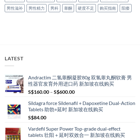
男性滋补
男性精力
男科
睾酮
硬度不足
购买指南
阳痿
LATEST
Andractim 二氢睾酮凝胶80g 双氢睾丸酮软膏 男
性器官发育外用进口药 新加坡在线购买
Price
S$
160.00
–
S$
600.00
range:
Sildagra force Sildenafil + Dapoxetine Dual-Action
S$160.00
Tablets 助勃+延时 新加坡在线购买
through
S$
84.00
S$600.00
Vardefil Super Power Top-grade dual-effect
tablets 壮阳＋延时双效合一 新加坡在线购买