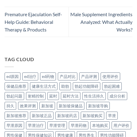
Premature Ejaculation Self-
Male Supplement Ingredients
Help Guide: Behavioral
Analyzed: What Actually
Therapy & Products
Works?
TAG CLOUD
ed原因
ed治疗
ed药物
产品对比
产品评测
使用评价
保健品推荐
健康生活方式
助勃
勃起功能障碍
勃起困难
勃起问题
射精控制
延时
延时方法
性生活持久
成分分析
持久
效果评测
新加坡
新加坡保健品
新加坡导购
新加坡推荐
新加坡正品
新加坡药店
新加坡购买
早泄
早泄原因
早泄治疗
早泄管理
早泄药物
本地购买
用户评价
男性保健
男性保健知识
男性健康
男性养生
男性功能障碍