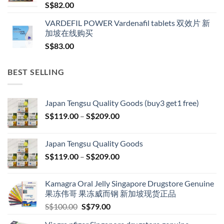
S$
82.00
VARDEFIL POWER Vardenafil tablets 双效片 新
加坡在线购买
S$
83.00
BEST SELLING
Japan Tengsu Quality Goods (buy3 get1 free)
Price
S$
119.00
–
S$
209.00
range:
S$119.00
Japan Tengsu Quality Goods
through
Price
S$
119.00
–
S$
209.00
S$209.00
range:
S$119.00
Kamagra Oral Jelly Singapore Drugstore Genuine
through
果冻伟哥 果冻威而钢 新加坡现货正品
S$209.00
Original
Current
S$
100.00
S$
79.00
price
price