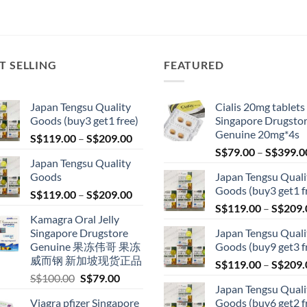
T SELLING
FEATURED
Japan Tengsu Quality
Cialis 20mg tablets
Goods (buy3 get1 free)
Singapore Drugsto
Genuine 20mg*4s
Price
S$
119.00
–
S$
209.00
range:
S$
79.00
–
S$
399.0
Japan Tengsu Quality
S$119.00
Goods
Japan Tengsu Quali
through
Goods (buy3 get1 f
Price
S$
119.00
–
S$
209.00
S$209.00
range:
S$
119.00
–
S$
209.
Kamagra Oral Jelly
S$119.00
Singapore Drugstore
Japan Tengsu Quali
through
Genuine 果冻伟哥 果冻
Goods (buy9 get3 f
S$209.00
威而钢 新加坡现货正品
S$
119.00
–
S$
209.
Original
Current
S$
100.00
S$
79.00
Japan Tengsu Quali
price
price
Viagra pfizer Singapore
Goods (buy6 get2 f
was:
is: