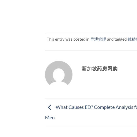
This entry was posted in
早泄管理
and tagged
射精
新加坡药房网购
What Causes ED? Complete Analysis f
Men