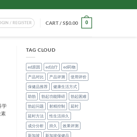
CART /
S$
0.00
0
OGIN / REGISTER
TAG CLOUD
ed原因
ed治疗
ed药物
产品对比
产品评测
使用评价
保健品推荐
健康生活方式
助勃
勃起功能障碍
勃起困难
科学
勃起问题
射精控制
延时
激素
延时方法
性生活持久
成分分析
持久
效果评测
新加坡
新加坡保健品