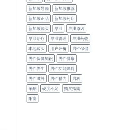
新加坡导购
新加坡推荐
新加坡正品
新加坡药店
新加坡购买
早泄
早泄原因
早泄治疗
早泄管理
早泄药物
本地购买
用户评价
男性保健
男性保健知识
男性健康
男性养生
男性功能障碍
男性滋补
男性精力
男科
睾酮
硬度不足
购买指南
阳痿