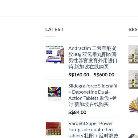
LATEST
BES
Andractim 二氢睾酮凝
胶80g 双氢睾丸酮软膏
男性器官发育外用进口
药 新加坡在线购买
Price
S$
160.00
–
S$
600.00
range:
Sildagra force Sildenafil
S$160.00
+ Dapoxetine Dual-
through
Action Tablets 助勃+延
S$600.00
时 新加坡在线购买
S$
84.00
Vardefil Super Power
Top-grade dual-effect
tablets 壮阳＋延时双效