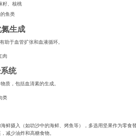
麻籽、核桃
肪的鱼类
化氮生成
，有助于血管扩张和血液循环。
红肉
经系统
导物质，包括血清素的生成。
肉类
加海鲜摄入（如叻沙中的海鲜、烤鱼等），多选用坚果作为零食
菜，减少油炸和高糖食物。