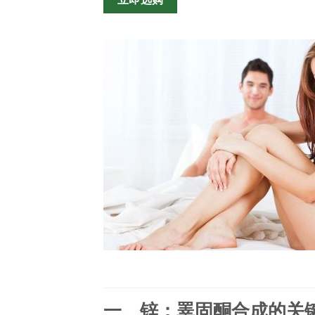
一、锌：睪固酮合成的关