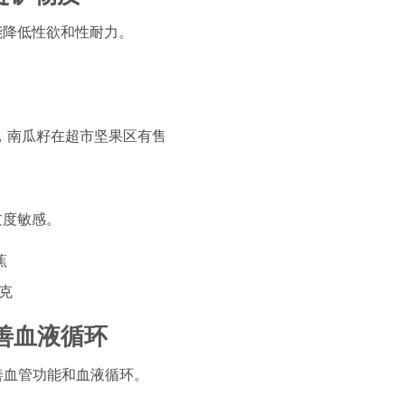
能降低性欲和性耐力。
，南瓜籽在超市坚果区有售
过度敏感。
蕉
毫克
改善血液循环
改善血管功能和血液循环。