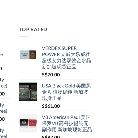
TOP RATED
VERDEX SUPER
re
POWER 立威大乐威壮
超级艾力达双效金水晶
新加坡现货正品
Price
0
range:
S$
70.00
ty
S$79.00
ree)
USA Black Gold 美国黑
through
金 动植物提纯 新加坡
Price
00
S$399.00
现货正品
range:
ty
S$
61.00
S$119.00
ree)
through
V8 American Paul 美国
Price
00
S$209.00
保罗V8 高科技提纯无
range:
副作用 新加坡现货正品
ty
S$119.00
ree)
S$
87.00
through