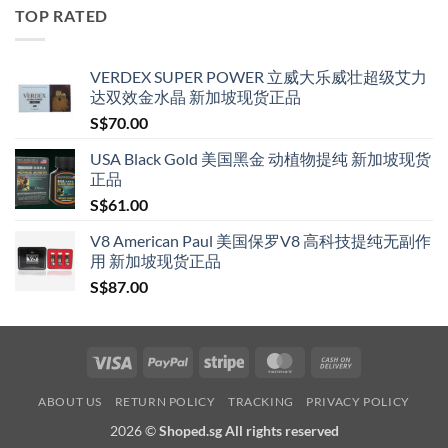
through
TOP RATED
S$209.00
VERDEX SUPER POWER 立威大乐威壮超级艾力
达双效金水晶 新加坡现货正品
S$
70.00
USA Black Gold 美国黑金 动植物提纯 新加坡现货
正品
S$
61.00
V8 American Paul 美国保罗V8 高科技提纯无副作
用 新加坡现货正品
S$
87.00
Visa
PayPal
Stripe
MasterCard
Cash
On
ABOUT US
RETURN POLICY
TRACKING
PRIVACY POLICY
Delivery
2026 ©
Shoped.sg All rights reserved