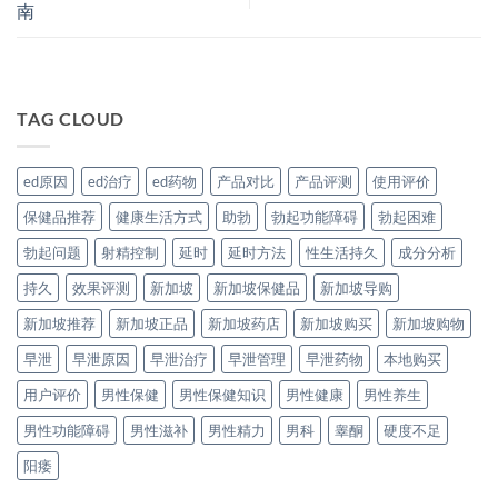
南
TAG CLOUD
ed原因
ed治疗
ed药物
产品对比
产品评测
使用评价
保健品推荐
健康生活方式
助勃
勃起功能障碍
勃起困难
勃起问题
射精控制
延时
延时方法
性生活持久
成分分析
持久
效果评测
新加坡
新加坡保健品
新加坡导购
新加坡推荐
新加坡正品
新加坡药店
新加坡购买
新加坡购物
早泄
早泄原因
早泄治疗
早泄管理
早泄药物
本地购买
用户评价
男性保健
男性保健知识
男性健康
男性养生
男性功能障碍
男性滋补
男性精力
男科
睾酮
硬度不足
阳痿