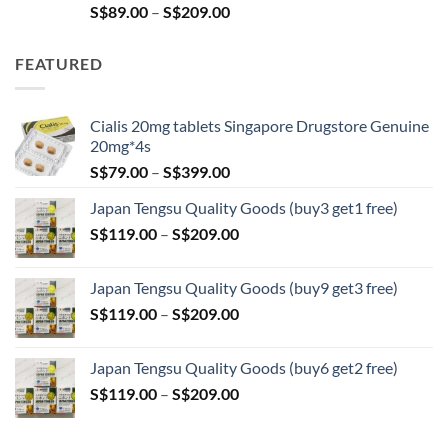
Price
S$
89.00
–
S$
209.00
range:
S$89.00
FEATURED
through
S$209.00
Cialis 20mg tablets Singapore Drugstore Genuine
20mg*4s
Price
S$
79.00
–
S$
399.00
range:
Japan Tengsu Quality Goods (buy3 get1 free)
S$79.00
Price
S$
119.00
–
S$
209.00
through
range:
S$399.00
S$119.00
Japan Tengsu Quality Goods (buy9 get3 free)
through
Price
S$
119.00
–
S$
209.00
S$209.00
range:
S$119.00
Japan Tengsu Quality Goods (buy6 get2 free)
through
Price
S$
119.00
–
S$
209.00
S$209.00
range:
S$119.00