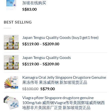
加坡在线购买
S$
83.00
BEST SELLING
Japan Tengsu Quality Goods (buy3 get1 free)
Price
S$
119.00
–
S$
209.00
range:
S$119.00
Japan Tengsu Quality Goods
through
Price
S$
119.00
–
S$
209.00
S$209.00
range:
S$119.00
Kamagra Oral Jelly Singapore Drugstore Genuine
through
果冻伟哥 果冻威而钢 新加坡现货正品
S$209.00
Original
Current
S$
100.00
S$
79.00
price
price
Viagra pfizer Singapore drugstore genuine
was:
is:
100mg/tab 威而钢Viagra伟哥美国辉瑞威而钢西
S$100.00.
S$79.00.
地那非片美国原厂正货 新加坡现货正品