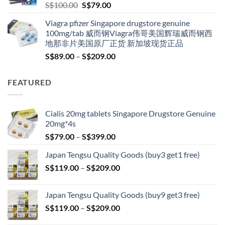
Original
Current
S$
100.00
S$
79.00
price
price
Viagra pfizer Singapore drugstore genuine
was:
is:
100mg/tab 威而钢Viagra伟哥美国辉瑞威而钢西
S$100.00.
S$79.00.
地那非片美国原厂正货 新加坡现货正品
Price
S$
89.00
–
S$
209.00
range:
S$89.00
FEATURED
through
S$209.00
Cialis 20mg tablets Singapore Drugstore Genuine
20mg*4s
Price
S$
79.00
–
S$
399.00
range:
Japan Tengsu Quality Goods (buy3 get1 free)
S$79.00
Price
S$
119.00
–
S$
209.00
through
range:
S$399.00
S$119.00
Japan Tengsu Quality Goods (buy9 get3 free)
through
Price
S$
119.00
–
S$
209.00
S$209.00
range: