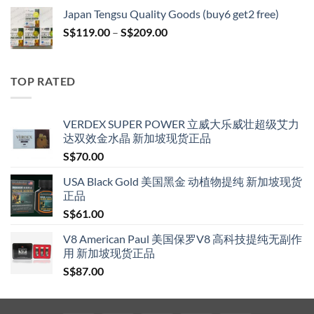
S$119.00
Japan Tengsu Quality Goods (buy6 get2 free)
through
Price
S$
119.00
–
S$
209.00
S$209.00
range:
S$119.00
through
TOP RATED
S$209.00
VERDEX SUPER POWER 立威大乐威壮超级艾力
达双效金水晶 新加坡现货正品
S$
70.00
USA Black Gold 美国黑金 动植物提纯 新加坡现货
正品
S$
61.00
V8 American Paul 美国保罗V8 高科技提纯无副作
用 新加坡现货正品
S$
87.00