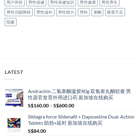
用户评价
男性保健
男性保健知识
男性健康
男性养生
男性功能障碍
男性滋补
男性精力
男科
睾酮
硬度不足
阳痿
LATEST
Andractim 二氢睾酮凝胶80g 双氢睾丸酮软膏 男
性器官发育外用进口药 新加坡在线购买
Price
S$
160.00
–
S$
600.00
range:
Sildagra force Sildenafil + Dapoxetine Dual-Action
S$160.00
Tablets 助勃+延时 新加坡在线购买
through
S$
84.00
S$600.00