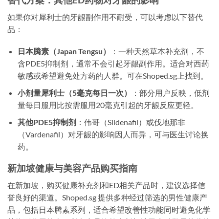
如果你对犀利士的牙龈副作用不耐受，可以考虑以下替代
品：
日本腾素（Japan Tengsu）
：一种天然草本补充剂，不
含PDE5抑制剂，通常不会引起牙龈副作用。适合对西药
敏感或希望避免处方药的人群。可在Shoped.sg上找到。
小剂量犀利士（5毫克每日一次）
：部分用户反映，低剂
量每日服用比按需服用20毫克引起的牙龈反应更轻。
其他PDE5抑制剂
：伟哥（Sildenafil）或伐地那非
（Vardenafil）对牙龈的影响因人而异，可与医生讨论换
药。
新加坡健康与美容产品购买指南
在新加坡，购买健康补充剂和ED相关产品时，建议选择信
誉良好的渠道。Shoped.sg 提供多种经过筛选的男性健康产
品，包括日本腾素系列，适合希望改善性功能同时避免化学