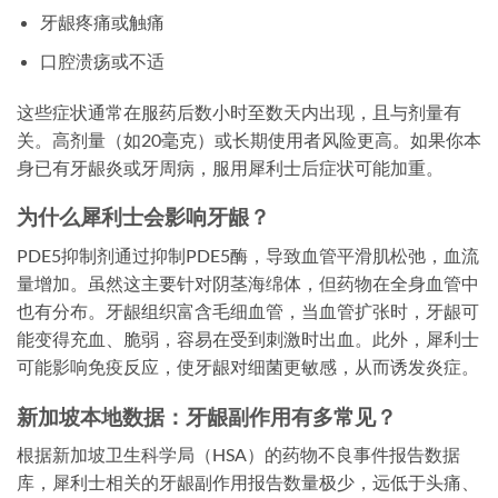
牙龈疼痛或触痛
口腔溃疡或不适
这些症状通常在服药后数小时至数天内出现，且与剂量有
关。高剂量（如20毫克）或长期使用者风险更高。如果你本
身已有牙龈炎或牙周病，服用犀利士后症状可能加重。
为什么犀利士会影响牙龈？
PDE5抑制剂通过抑制PDE5酶，导致血管平滑肌松弛，血流
量增加。虽然这主要针对阴茎海绵体，但药物在全身血管中
也有分布。牙龈组织富含毛细血管，当血管扩张时，牙龈可
能变得充血、脆弱，容易在受到刺激时出血。此外，犀利士
可能影响免疫反应，使牙龈对细菌更敏感，从而诱发炎症。
新加坡本地数据：牙龈副作用有多常见？
根据新加坡卫生科学局（HSA）的药物不良事件报告数据
库，犀利士相关的牙龈副作用报告数量极少，远低于头痛、