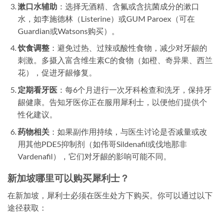
漱口水辅助
：选择无酒精、含氟或含抗菌成分的漱口
水，如李施德林（Listerine）或GUM Paroex（可在
Guardian或Watsons购买）。
饮食调整
：避免过热、过辣或酸性食物，减少对牙龈的
刺激。多摄入富含维生素C的食物（如橙、奇异果、西兰
花），促进牙龈修复。
定期看牙医
：每6个月进行一次牙科检查和洗牙，保持牙
龈健康。告知牙医你正在服用犀利士，以便他们提供个
性化建议。
药物相关
：如果副作用持续，与医生讨论是否减量或改
用其他PDE5抑制剂（如伟哥Sildenafil或伐地那非
Vardenafil），它们对牙龈的影响可能不同。
新加坡哪里可以购买犀利士？
在新加坡，犀利士必须在医生处方下购买。你可以通过以下
途径获取：