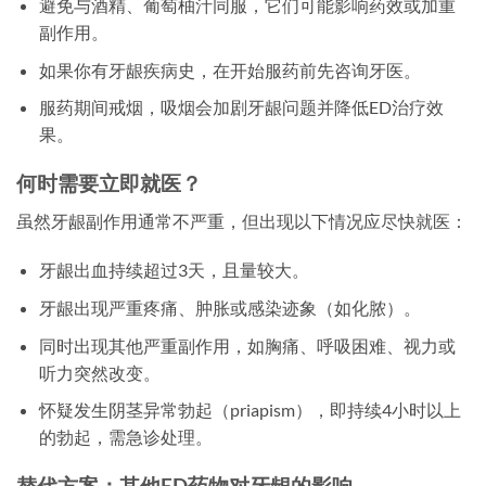
避免与酒精、葡萄柚汁同服，它们可能影响药效或加重
副作用。
如果你有牙龈疾病史，在开始服药前先咨询牙医。
服药期间戒烟，吸烟会加剧牙龈问题并降低ED治疗效
果。
何时需要立即就医？
虽然牙龈副作用通常不严重，但出现以下情况应尽快就医：
牙龈出血持续超过3天，且量较大。
牙龈出现严重疼痛、肿胀或感染迹象（如化脓）。
同时出现其他严重副作用，如胸痛、呼吸困难、视力或
听力突然改变。
怀疑发生阴茎异常勃起（priapism），即持续4小时以上
的勃起，需急诊处理。
替代方案：其他ED药物对牙龈的影响