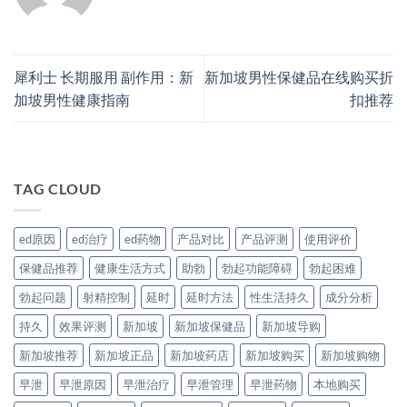
犀利士 长期服用 副作用：新
新加坡男性保健品在线购买折
加坡男性健康指南
扣推荐
TAG CLOUD
ed原因
ed治疗
ed药物
产品对比
产品评测
使用评价
保健品推荐
健康生活方式
助勃
勃起功能障碍
勃起困难
勃起问题
射精控制
延时
延时方法
性生活持久
成分分析
持久
效果评测
新加坡
新加坡保健品
新加坡导购
新加坡推荐
新加坡正品
新加坡药店
新加坡购买
新加坡购物
早泄
早泄原因
早泄治疗
早泄管理
早泄药物
本地购买