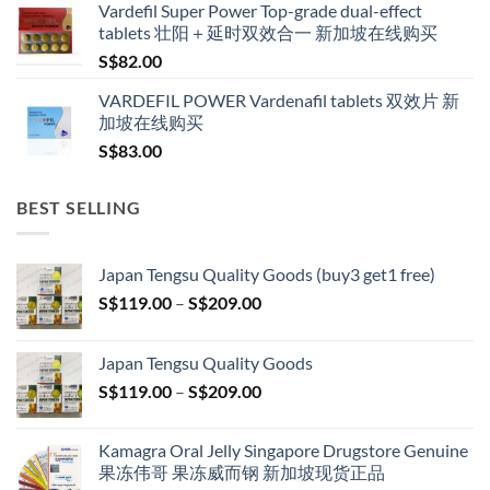
Vardefil Super Power Top-grade dual-effect
tablets 壮阳＋延时双效合一 新加坡在线购买
S$
82.00
VARDEFIL POWER Vardenafil tablets 双效片 新
加坡在线购买
S$
83.00
BEST SELLING
Japan Tengsu Quality Goods (buy3 get1 free)
Price
S$
119.00
–
S$
209.00
range:
S$119.00
Japan Tengsu Quality Goods
through
Price
S$
119.00
–
S$
209.00
S$209.00
range:
S$119.00
Kamagra Oral Jelly Singapore Drugstore Genuine
through
果冻伟哥 果冻威而钢 新加坡现货正品
S$209.00