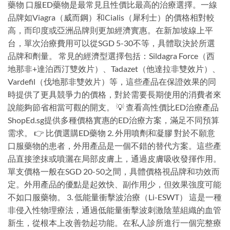
藥物 口服ED藥物是最常見且性價比最高的治療選擇。一線
品牌如Viagra（威而鋼）和Cialis（犀利士）的價格相對較
高，而印度或亞洲品牌則更加經濟實惠。在新加坡線上平
台，單次治療費用可以從SGD 5-30不等，具體取決於所選
品牌和劑量。 常見的經濟型選擇包括：Sildagra Force（西
地那非+達泊西汀雙效片）、Tadazet（他達拉非雙效片）、
Vardefil（伐地那非雙效片）等，這些產品在保證效果的同
時提供了更具競爭力的價格，對於需要長期使用的消費者來
說能夠節省相當可觀的開支。 💡 查看高性價比ED治療產品
ShopEd.sg提供多種價格實惠的ED治療方案，滿足不同預算
需求。 👉 比價選購ED藥物 2. 外用噴劑和凝膠 對於不願意
口服藥物的患者，外用產品是一個不錯的替代方案。這些產
品直接塗抹或噴灑在局部皮膚上，通過皮膚吸收發揮作用。
單支價格一般在SGD 20-50之間，具體價格視品牌和功效而
定。外用產品的優點是起效快、副作用少，但效果強度可能
不如口服藥物。 3. 低能量衝擊波治療（Li-ESWT） 這是一種
非侵入性物理療法，通過低能量衝擊波刺激陰莖組織的血管
新生，從根本上改善勃起功能。在私人診所進行一個完整療