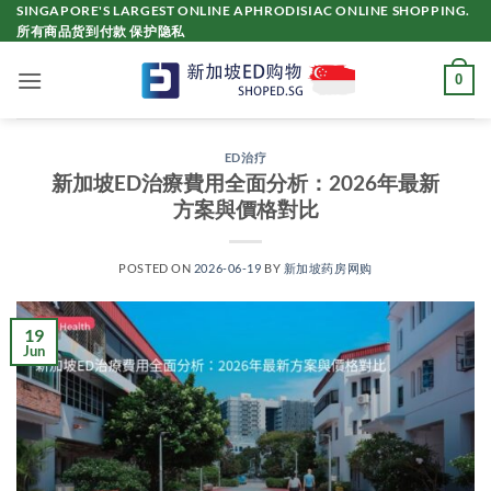
Skip
SINGAPORE'S LARGEST ONLINE APHRODISIAC ONLINE SHOPPING.
所有商品货到付款 保护隐私
to
content
0
ED治疗
新加坡ED治療費用全面分析：2026年最新
方案與價格對比
POSTED ON
2026-06-19
BY
新加坡药房网购
19
Jun