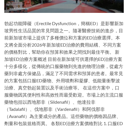
勃起功能障礙（Erectile Dysfunction，簡稱ED）是影響新加
坡男性生活品質的常見問題之一。隨著醫療技術的進步，目
前新加坡市場上提供了多種價位和方案的ED治療選擇。本
文將全面分析2026年新加坡ED治療的費用結構、不同方案
的價格對比，幫助你在預算和效果之間找到最佳平衡。 新
加坡ED治療方案概述 目前在新加坡可供選擇的ED治療方案
十分多樣化，從傳統的口服藥物到先進的物理治療，從處方
藥到非處方保健品，滿足了不同需求和預算的患者。最常見
的方案包括口服ED藥物、外用噴劑和凝膠、低能量衝擊波
治療、真空勃起裝置以及手術治療等。 在這些方案中，口
服藥物因其便利性和高效性而最受歡迎。市場上的主流口服
藥物包括以西地那非（Sildenafil）、他達拉非
（Tadalafil）、伐地那非（Vardenafil）和阿伐那非
（Avanafil）為主要成分的產品。這些藥物的價格因品牌、
劑量和包裝規格而異。 各類ED治療方案價格對比 1. 口服ED