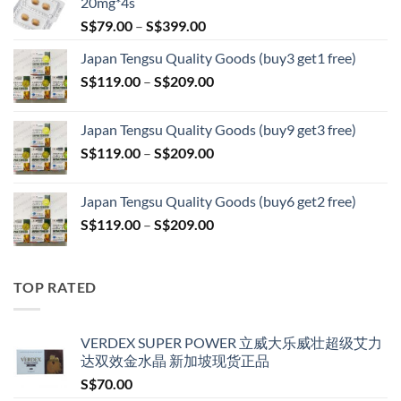
20mg*4s
Price
S$
79.00
–
S$
399.00
range:
Japan Tengsu Quality Goods (buy3 get1 free)
S$79.00
Price
S$
119.00
–
S$
209.00
through
range:
S$399.00
S$119.00
Japan Tengsu Quality Goods (buy9 get3 free)
through
Price
S$
119.00
–
S$
209.00
S$209.00
range:
S$119.00
Japan Tengsu Quality Goods (buy6 get2 free)
through
Price
S$
119.00
–
S$
209.00
S$209.00
range:
S$119.00
through
TOP RATED
S$209.00
VERDEX SUPER POWER 立威大乐威壮超级艾力
达双效金水晶 新加坡现货正品
S$
70.00