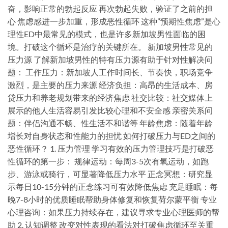
奋，影响正常的勃起反应 再次勃起失败，验证了之前的担
心 焦虑感进一步加重，形成恶性循环 这种”预期性焦虑”是心
理性ED中最常见的模式，也是许多新加坡男性面临的困
境。打破这个循环是治疗的关键所在。 新加坡男性常见的
压力源 了解新加坡男性的特有压力源有助于针对性解决问
题： 工作压力：新加坡人工作时间长、节奏快，职场竞争
激烈，是主要的压力来源 经济负担：高昂的生活成本、房
贷压力和养老规划带来的经济焦虑 社交比较：社交媒体上
展示的他人生活容易引发比较心理和不安全感 亲密关系问
题：伴侣沟通不畅、性生活不和谐等 年龄焦虑：随着年龄
增长对自身状态和性能力的担忧 如何打破压力与ED之间的
恶性循环？ 1. 压力管理 学习有效的压力管理技巧是打破恶
性循环的第一步： 规律运动：每周3-5次有氧运动，如跑
步、游泳或骑行，可显著降低压力水平 正念冥想：研究显
示每日10-15分钟的正念练习可有效降低焦虑 充足睡眠：每
晚7-8小时的优质睡眠帮助身体修复和恢复荷尔蒙平衡 专业
心理咨询：如果压力持续存在，建议寻求专业心理医师的帮
助 2. 认知调整 改变对性表现的看法对打破焦虑循环至关重