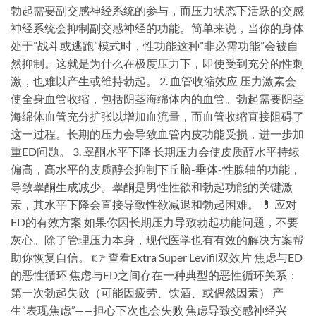
勃起需要副交感神经系统的参与，而压力状态下活跃的交感
神经系统会抑制副交感神经的功能。简单来说，当你的身体
处于”战斗或逃跑”模式时，性功能这种”非必需功能”会被自
然抑制。这就是为什么在极度压力下，即使受到充分的性刺
激，也难以产生或维持勃起。 2. 血管收缩效应 压力激素会
使全身血管收缩，包括阴茎海绵体内的血管。勃起需要阴茎
海绵体血管充分扩张以增加血流量，而血管收缩直接阻碍了
这一过程。长期的压力会导致血管内皮功能受损，进一步加
重ED问题。 3. 睾酮水平下降 长期压力会使皮质醇水平持续
偏高，高水平的皮质醇会抑制下丘脑-垂体-性腺轴的功能，
导致睾酮生成减少。睾酮是男性性欲和勃起功能的关键激
素，其水平下降会直接导致性欲减退和勃起困难。 💊 应对
ED的有效方案 如果你因长期压力导致勃起功能问题，不要
灰心。除了管理压力本身，现代医学也有有效的解决方案帮
助你恢复自信。 👉 查看Extra Super Levifil双效片 焦虑与ED
的恶性循环 焦虑与ED之间存在一种典型的恶性循环关系：
第一次勃起失败（可能因疲劳、饮酒、或偶然因素） 产
生”表现焦虑”——担心下次也会失败 焦虑导致交感神经兴