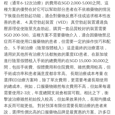
程（通常6-12次治療）的費用在SGD 2,000-5,000之間。這
種方案的優勢在於它可以幫助部分患者在不依賴藥物的情況
下恢復自然勃起功能，適合對藥物反應不佳或追求根本性改
善的患者。 4. 真空勃起裝置（VED） 真空勃起裝置通過負
壓原理促使陰莖充血勃起。購買一套品質較好的裝置需要
SGD 200-500。這種方案不需要藥物介入，適合因藥物禁忌
症而不能使用口服藥物的患者，但需要一定的操作技巧和配
合。 5. 手術治療（陰莖假體植入） 這是最終的治療選項，
適用於其他所有治療方法都無效的重度ED患者。在新加坡
進行陰莖假體植入手術的總費用約在SGD 15,000-30,000之
間，包括手術費、假體費用和住院費用。雖然費用較高，但
手術成功率和患者滿意度都非常高。 長期治療成本考量 在
選擇ED治療方案時，除了單次費用，更需要考慮長期使用
的總成本。例如，口服藥物雖然每次費用不高，但如果每週
需要使用2-3次，年度總開支就會相當可觀。相比之下，衝
擊波治療雖然初始投入較高，但如果效果持久，長期均攤成
本反而可能更低。 對於預算有限但需要長期治療的患者來
說，選擇性價比高的口服藥物品牌是最實惠的方案。許多亞