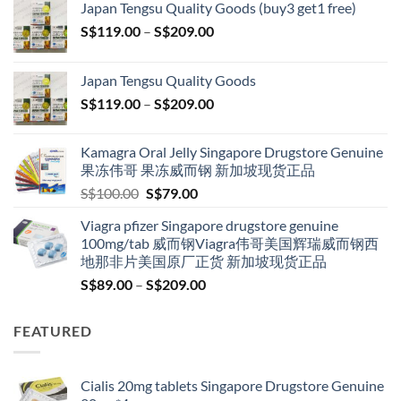
Japan Tengsu Quality Goods (buy3 get1 free)
Price
S$
119.00
–
S$
209.00
range:
S$119.00
Japan Tengsu Quality Goods
through
Price
S$
119.00
–
S$
209.00
S$209.00
range:
S$119.00
Kamagra Oral Jelly Singapore Drugstore Genuine
through
果冻伟哥 果冻威而钢 新加坡现货正品
S$209.00
Original
Current
S$
100.00
S$
79.00
price
price
Viagra pfizer Singapore drugstore genuine
was:
is:
100mg/tab 威而钢Viagra伟哥美国辉瑞威而钢西
S$100.00.
S$79.00.
地那非片美国原厂正货 新加坡现货正品
Price
S$
89.00
–
S$
209.00
range:
S$89.00
FEATURED
through
S$209.00
Cialis 20mg tablets Singapore Drugstore Genuine