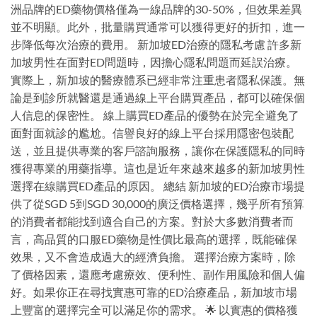
洲品牌的ED藥物價格僅為一線品牌的30-50%，但效果差異
並不明顯。此外，批量購買通常可以獲得更好的折扣，進一
步降低每次治療的費用。 新加坡ED治療的隱私考慮 許多新
加坡男性在面對ED問題時，因擔心隱私問題而延誤治療。
實際上，新加坡的醫療體系已經非常注重患者隱私保護。無
論是到診所就醫還是通過線上平台購買產品，都可以確保個
人信息的保密性。 線上購買ED產品的優勢在於完全避免了
面對面就診的尷尬。信譽良好的線上平台採用隱密包裝配
送，並且提供專業的客戶諮詢服務，讓你在保護隱私的同時
獲得專業的用藥指導。這也是近年來越來越多的新加坡男性
選擇在線購買ED產品的原因。 總結 新加坡的ED治療市場提
供了從SGD 5到SGD 30,000的廣泛價格選擇，幾乎所有預算
的消費者都能找到適合自己的方案。對於大多數消費者而
言，高品質的口服ED藥物是性價比最高的選擇，既能確保
效果，又不會造成過大的經濟負擔。 選擇治療方案時，除
了價格因素，還應考慮療效、便利性、副作用風險和個人偏
好。如果你正在尋找實惠可靠的ED治療產品，新加坡市場
上豐富的選擇完全可以滿足你的需求。 🌟 以實惠的價格獲