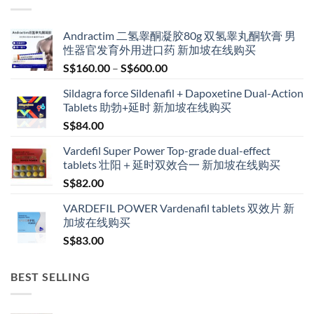
Andractim 二氢睾酮凝胶80g 双氢睾丸酮软膏 男
性器官发育外用进口药 新加坡在线购买
Price
S$
160.00
–
S$
600.00
range:
Sildagra force Sildenafil + Dapoxetine Dual-Action
S$160.00
Tablets 助勃+延时 新加坡在线购买
through
S$
84.00
S$600.00
Vardefil Super Power Top-grade dual-effect
tablets 壮阳＋延时双效合一 新加坡在线购买
S$
82.00
VARDEFIL POWER Vardenafil tablets 双效片 新
加坡在线购买
S$
83.00
BEST SELLING