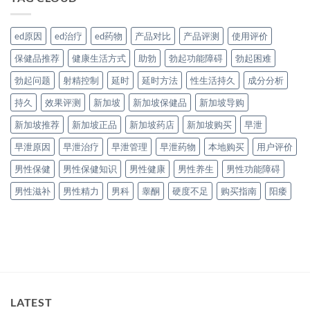
ed原因
ed治疗
ed药物
产品对比
产品评测
使用评价
保健品推荐
健康生活方式
助勃
勃起功能障碍
勃起困难
勃起问题
射精控制
延时
延时方法
性生活持久
成分分析
持久
效果评测
新加坡
新加坡保健品
新加坡导购
新加坡推荐
新加坡正品
新加坡药店
新加坡购买
早泄
早泄原因
早泄治疗
早泄管理
早泄药物
本地购买
用户评价
男性保健
男性保健知识
男性健康
男性养生
男性功能障碍
男性滋补
男性精力
男科
睾酮
硬度不足
购买指南
阳痿
LATEST