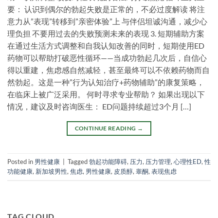
要： 认识到偶尔的勃起失败是正常的，不必过度解读 将注
意力从”表现”转移到”亲密体验”上 与伴侣坦诚沟通，减少心
理负担 不要用过去的失败预测未来的表现 3. 短期辅助方案
在通过生活方式调整和自我认知改善的同时，短期使用ED
药物可以帮助打破恶性循环——当成功勃起几次后，自信心
得以重建，焦虑感自然减轻，甚至最终可以不依赖药物而自
然勃起。这是一种”行为认知治疗+药物辅助”的康复策略，
在临床上被广泛采用。 何时寻求专业帮助？ 如果出现以下
情况，建议及时咨询医生： ED问题持续超过3个月 […]
CONTINUE READING
→
Posted in
男性健康
|
Tagged
勃起功能障碍
,
压力
,
压力管理
,
心理性ED
,
性
功能健康
,
新加坡男性
,
焦虑
,
男性健康
,
皮质醇
,
睾酮
,
表现焦虑
TAG CLOUD