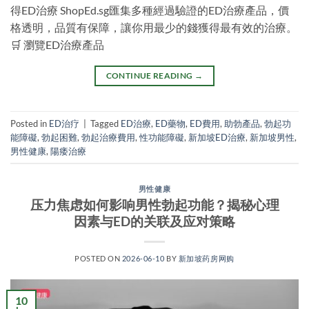
得ED治療 ShopEd.sg匯集多種經過驗證的ED治療產品，價
格透明，品質有保障，讓你用最少的錢獲得最有效的治療。
🛒 瀏覽ED治療產品
CONTINUE READING
→
Posted in
ED治疗
|
Tagged
ED治療
,
ED藥物
,
ED費用
,
助勃產品
,
勃起功
能障礙
,
勃起困難
,
勃起治療費用
,
性功能障礙
,
新加坡ED治療
,
新加坡男性
,
男性健康
,
陽痿治療
男性健康
压力焦虑如何影响男性勃起功能？揭秘心理
因素与ED的关联及应对策略
POSTED ON
2026-06-10
BY
新加坡药房网购
10