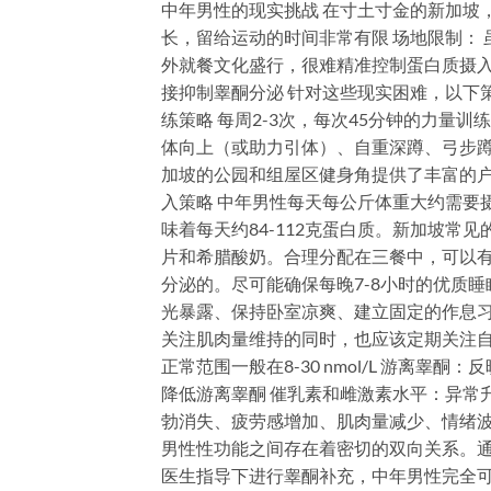
中年男性的现实挑战 在寸土寸金的新加坡
长，留给运动的时间非常有限 场地限制： 
外就餐文化盛行，很难精准控制蛋白质摄入 
接抑制睾酮分泌 针对这些现实困难，以下
练策略 每周2-3次，每次45分钟的力量
体向上（或助力引体）、自重深蹲、弓步
加坡的公园和组屋区健身角提供了丰富的户
入策略 中年男性每天每公斤体重大约需要摄入
味着每天约84-112克蛋白质。新加坡
片和希腊酸奶。合理分配在三餐中，可以有
分泌的。尽可能确保每晚7-8小时的优质
光暴露、保持卧室凉爽、建立固定的作息习
关注肌肉量维持的同时，也应该定期关注自
正常范围一般在8-30 nmol/L 游离睾
降低游离睾酮 催乳素和雌激素水平：异常
勃消失、疲劳感增加、肌肉量减少、情绪波
男性性功能之间存在着密切的双向关系。
医生指导下进行睾酮补充，中年男性完全可