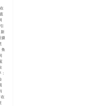
 在
直
训
、引
。新
质摄
意
、鱼
间
蓝
在
平：
会
晨
与
时在
旺