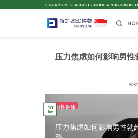
Skip
SINGAPORE'S LARGEST ONLINE APHRODISI
to
content
HO
压力焦虑如何影响男性
POS
10
Jun