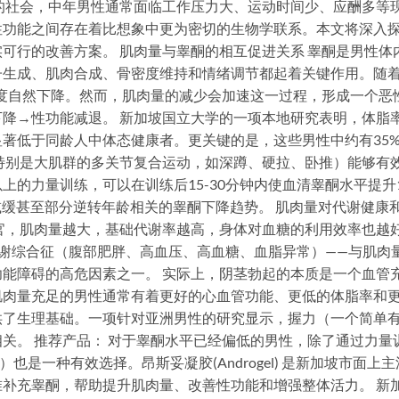
的社会，中年男性通常面临工作压力大、运动时间少、应酬多等
性功能之间存在着比想象中更为密切的生物学联系。本文将深入
可行的改善方案。 肌肉量与睾酮的相互促进关系 睾酮是男性体
子生成、肌肉合成、骨密度维持和情绪调节都起着关键作用。随
度自然下降。然而，肌肉量的减少会加速这一过程，形成一个恶
降→性功能减退。 新加坡国立大学的一项本地研究表明，体脂
著低于同龄人中体态健康者。更关键的是，这些男性中约有35
特别是大肌群的多关节复合运动，如深蹲、硬拉、卧推）能够有
的力量训练，可以在训练后15-30分钟内使血清睾酮水平提升1
减缓甚至部分逆转年龄相关的睾酮下降趋势。 肌肉量对代谢健康
官，肌肉量越大，基础代谢率越高，身体对血糖的利用效率也越
谢综合征（腹部肥胖、高血压、高血糖、血脂异常）——与肌肉
能障碍的高危因素之一。 实际上，阴茎勃起的本质是一个血管
肌肉量充足的男性通常有着更好的心血管功能、更低的体脂率和
供了生理基础。一项针对亚洲男性的研究显示，握力（一个简单
关。 推荐产品： 对于睾酮水平已经偏低的男性，除了通过力量
也是一种有效选择。昂斯妥凝胶(Androgel) 是新加坡市面上主
补充睾酮，帮助提升肌肉量、改善性功能和增强整体活力。 新