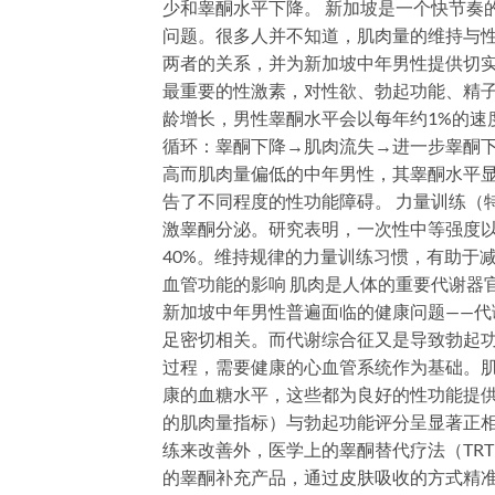
少和睾酮水平下降。 新加坡是一个快节奏
问题。很多人并不知道，肌肉量的维持与
两者的关系，并为新加坡中年男性提供切实
最重要的性激素，对性欲、勃起功能、精
龄增长，男性睾酮水平会以每年约1%的速
循环：睾酮下降→肌肉流失→进一步睾酮下
高而肌肉量偏低的中年男性，其睾酮水平显
告了不同程度的性功能障碍。 力量训练（
激睾酮分泌。研究表明，一次性中等强度以上
40%。维持规律的力量训练习惯，有助于
血管功能的影响 肌肉是人体的重要代谢器
新加坡中年男性普遍面临的健康问题——代
足密切相关。而代谢综合征又是导致勃起功
过程，需要健康的心血管系统作为基础。
康的血糖水平，这些都为良好的性功能提
的肌肉量指标）与勃起功能评分呈显著正相
练来改善外，医学上的睾酮替代疗法（TRT）
的睾酮补充产品，通过皮肤吸收的方式精准