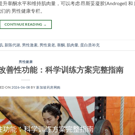
睾酮水平和维持肌肉量，可以考虑 昂斯妥凝胶(Androgel) 和 
们的 男性健康专栏。
CONTINUE READING
→
肌
,
新陈代谢
,
男性激素
,
男性衰老
,
睾酮
,
肌肉量
,
蛋白质补充
男性健康
改善性功能：科学训练方案完整指南
TED ON
2026-06-08
BY
新加坡药房网购