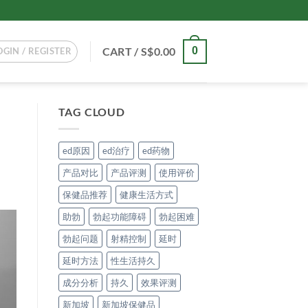
CART /
S$
0.00
0
OGIN / REGISTER
TAG CLOUD
ed原因
ed治疗
ed药物
产品对比
产品评测
使用评价
保健品推荐
健康生活方式
助勃
勃起功能障碍
勃起困难
勃起问题
射精控制
延时
延时方法
性生活持久
成分分析
持久
效果评测
新加坡
新加坡保健品