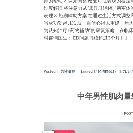
师的帮助 2. 认知调整 改变对性表现的
过度解读 将注意力从”表现”转移到”亲密
表现 3. 短期辅助方案 在通过生活方式
当成功勃起几次后，自信心得以重建，焦虑
为认知治疗+药物辅助”的康复策略，在临
时咨询医生： ED问题持续超过3个月 […]
Posted in
男性健康
|
Tagged
勃起功能障碍
,
压力
,
压
中年男性肌肉量
POS