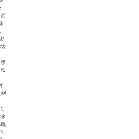
应
，而
降
。
案
你恢
交感
”预
。
时
的经
、
.
游泳
每晚
医