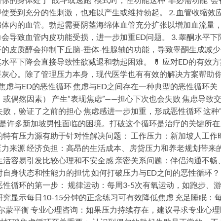
使受到充分的性刺激，也难以产生或维持勃起。 2. 血管收缩效
绵体内的血管。勃起需要阴茎海绵体血管充分扩张以增加血流量
导致血管内皮功能受损，进一步加重ED问题。 3. 睾酮水平下
的皮质醇会抑制下丘脑-垂体-性腺轴的功能，导致睾酮生成减少
平下降会直接导致性欲减退和勃起困难。 💊 应对ED的有效方
要灰心。除了管理压力本身，现代医学也有有效的解决方案帮助
ifil双效片 焦虑与ED的恶性循环 焦虑与ED之间存在一种典型的恶性循环关
或偶然因素） 产生”表现焦虑”——担心下次也会失败 焦虑导致
败，验证了之前的担心 焦虑感进一步加重，形成恶性循环 这种
也是许多新加坡男性面临的困境。打破这个循环是治疗的关键所在
的特有压力源有助于针对性解决问题： 工作压力：新加坡人工作
力来源 经济负担：高昂的生活成本、房贷压力和养老规划带来
生活容易引发比较心理和不安全感 亲密关系问题：伴侣沟通不畅
自身状态和性能力的担忧 如何打破压力与ED之间的恶性循环？ 1
性循环的第一步： 规律运动：每周3-5次有氧运动，如跑步、
究显示每日10-15分钟的正念练习可有效降低焦虑 充足睡眠：
荷尔蒙平衡 专业心理咨询：如果压力持续存在，建议寻求专业心理