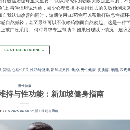
看法对打破焦虑循环至关重要： 认识到偶尔的勃起失败是正常的，不
体验”上 与伴侣坦诚沟通，减少心理负担 不要用过去的失败预测未
调整和自我认知改善的同时，短期使用ED药物可以帮助打破恶性循环
感自然减轻，甚至最终可以不依赖药物而自然勃起。这是一种”
床上被广泛采用。 何时寻求专业帮助？ 如果出现以下情况，建议
CONTINUE READING
→
力管理
,
心理性ED
,
性功能健康
,
新加坡男性
,
焦虑
,
男性健康
,
皮质醇
,
睾酮
,
表现
男性健康
维持与性功能：新加坡健身指南
TED ON
2026-06-08
BY
新加坡药房网购