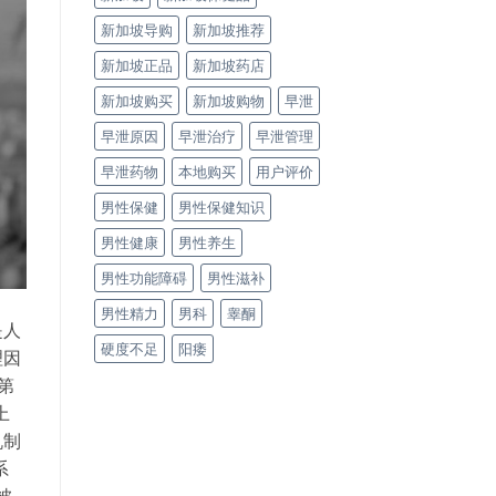
新加坡导购
新加坡推荐
新加坡正品
新加坡药店
新加坡购买
新加坡购物
早泄
早泄原因
早泄治疗
早泄管理
早泄药物
本地购买
用户评价
男性保健
男性保健知识
男性健康
男性养生
男性功能障碍
男性滋补
男性精力
男科
睾酮
是人
硬度不足
阳痿
理因
第
上
机制
系
被