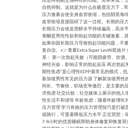
自然抑制。这就是为什么在极度压力下，即
压力激素会使全身血管收缩，包括阴茎海
血管收缩直接阻碍了这一过程。长期的压力会
长期压力会使皮质醇水平持续偏高，高水平
睾酮是男性性欲和勃起功能的关键激素，其水
如果你因长期压力导致勃起功能问题，不
复自信。 👉 查看Extra Super Lev
系： 第一次勃起失败（可能因疲劳、饮酒、
神经兴奋，影响正常的勃起反应 再次勃起失
期性焦虑”是心理性ED中最常见的模式，
新加坡男性常见的压力源 了解新加坡男性
间长、节奏快，职场竞争激烈，是主要的压
济焦虑 社交比较：社交媒体上展示的他人
性生活不和谐等 年龄焦虑：随着年龄增长对
压力管理 学习有效的压力管理技巧是打破恶
或骑行，可显著降低压力水平 正念冥想：研
7-8小时的优质睡眠帮助身体修复和恢复