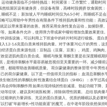
，运动健身面临不少独特挑战： 时间紧张： 工作繁忙，通勤时间
虽然组屋区设有健身房，但设备有限，高峰时段拥挤 饮食困扰：
睡眠不足： 新加坡人平均睡眠时间仅为6.5小时，而睡眠不足会
策略可以帮助中年男性在有限条件下维持肌肉量和性功能： 高效
训练就足以带来显著的改善。推荐采用全身性复合运动，如俯卧撑
蹲等。如果条件允许，使用弹力带或家中哑铃增加负重效果更佳
外训练设施，可以利用上下班途中的碎片时间进行锻炼。 蛋白
1.2-1.6克蛋白质来维持肌肉量。对于体重70公斤的男性，这
常见的经济蛋白质来源包括：豆制品（豆腐、豆浆）、鸡蛋、鸡胸肉
效促进肌肉蛋白质合成。 睡眠与恢复 睾酮主要是在深度睡眠期
睡眠，是维持睾酮水平最容易被忽视但至关重要的一环。减少睡前
惯，都能帮助改善睡眠质量。 荷尔蒙健康的整体管理 中年男性
己的荷尔蒙健康。以下是一些值得关注的指标： 血清总睾酮水
酮：反映生物活性的睾酮比例 性激素结合球蛋白（SHBG）：水平过高
升高会抑制睾酮作用 如果出现持续的性欲减退、勃起功能下降、
动等症状，建议及时就医检测，排除病理性因素。 总结 肌肉量
通过规律的力量训练、充足的蛋白质摄入、优质的睡眠以及必要
以打破”年龄增长=性功能衰退”的魔咒，在中老年阶段依然保持