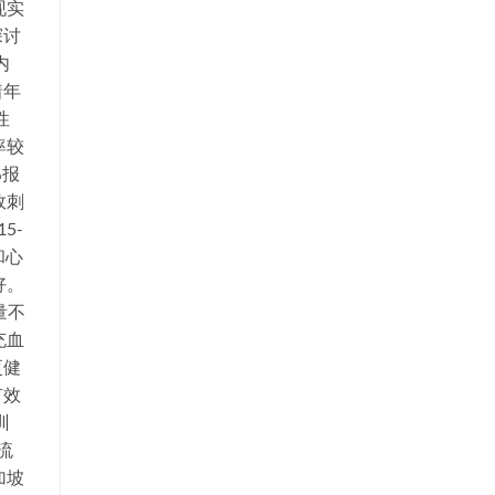
现实
探讨
内
着年
性
率较
%报
效刺
5-
和心
好。
量不
充血
更健
有效
训
流
加坡