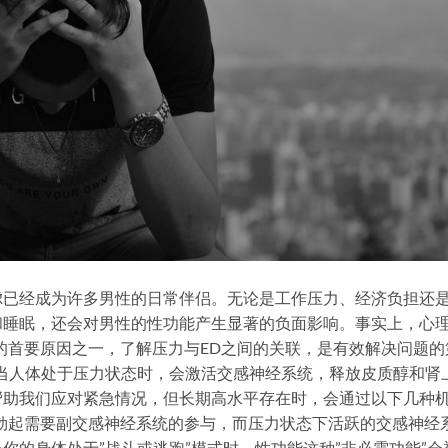
虑已经成为许多男性的日常伴侣。无论是工作压力、经济负担还
和睡眠，还会对男性的性功能产生显著的负面影响。事实上，心
的首要原因之一，了解压力与ED之间的关联，是有效解决问题的
 当人体处于压力状态时，会激活交感神经系统，释放皮质醇和肾
帮助我们应对紧急情况，但长期高水平存在时，会通过以下几种
奋和勃起需要副交感神经系统的参与，而压力状态下活跃的交感神经
你的身体处于”战斗或逃跑”模式时，性功能这种”非必需功能”会