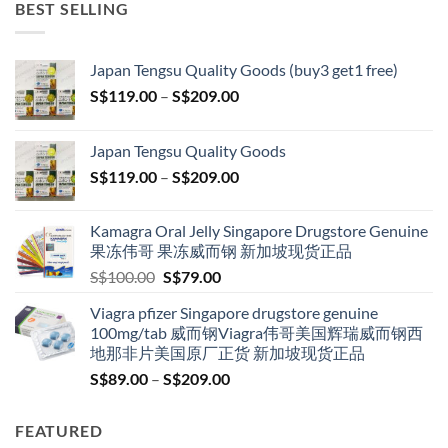
BEST SELLING
Japan Tengsu Quality Goods (buy3 get1 free)
Price
S$
119.00
–
S$
209.00
range:
S$119.00
Japan Tengsu Quality Goods
through
Price
S$
119.00
–
S$
209.00
S$209.00
range:
S$119.00
Kamagra Oral Jelly Singapore Drugstore Genuine
through
果冻伟哥 果冻威而钢 新加坡现货正品
S$209.00
Original
Current
S$
100.00
S$
79.00
price
price
Viagra pfizer Singapore drugstore genuine
was:
is:
100mg/tab 威而钢Viagra伟哥美国辉瑞威而钢西
S$100.00.
S$79.00.
地那非片美国原厂正货 新加坡现货正品
Price
S$
89.00
–
S$
209.00
range:
S$89.00
FEATURED
through