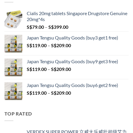
S$209.00
Cialis 20mg tablets Singapore Drugstore Genuine
20mg*4s
Price
S$
79.00
–
S$
399.00
range:
Japan Tengsu Quality Goods (buy3 get1 free)
S$79.00
Price
S$
119.00
–
S$
209.00
through
range:
S$399.00
S$119.00
Japan Tengsu Quality Goods (buy9 get3 free)
through
Price
S$
119.00
–
S$
209.00
S$209.00
range:
S$119.00
Japan Tengsu Quality Goods (buy6 get2 free)
through
Price
S$
119.00
–
S$
209.00
S$209.00
range:
S$119.00
through
TOP RATED
S$209.00
VERDEX SUPER POWER 立威大乐威壮超级艾力