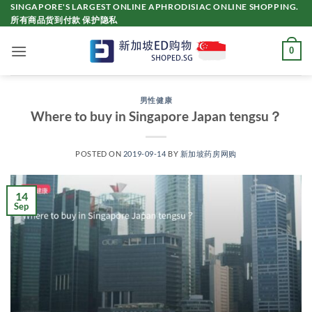
Skip
SINGAPORE'S LARGEST ONLINE APHRODISIAC ONLINE SHOPPING.
所有商品货到付款 保护隐私
to
content
0
男性健康
Where to buy in Singapore Japan tengsu？
POSTED ON
2019-09-14
BY
新加坡药房网购
14
Sep