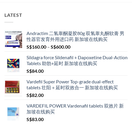
LATEST
Andractim 二氢睾酮凝胶80g 双氢睾丸酮软膏 男
性器官发育外用进口药 新加坡在线购买
Price
S$
160.00
–
S$
600.00
range:
Sildagra force Sildenafil + Dapoxetine Dual-Action
S$160.00
Tablets 助勃+延时 新加坡在线购买
through
S$
84.00
S$600.00
Vardefil Super Power Top-grade dual-effect
tablets 壮阳＋延时双效合一 新加坡在线购买
S$
82.00
VARDEFIL POWER Vardenafil tablets 双效片 新
加坡在线购买
S$
83.00