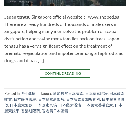
Japan tengsu Singapore official website： www.shoped.sg
There are already hundreds of thousands of male users in
Singapore, helping many men solve the problem of sexual
dysfunction and saving many families back on track. Japan
tengsu has a very significant effect on the treatment of
premature ejaculation and impotence among all aphrodisiac
drugs, and it has […]
CONTINUE READING
→
Posted in
男性健康
|
Tagged
新加坡买日本藤素
,
日本藤素吃法
,
日本藤素
哪買
,
日本藤素官網
,
日本藤素新加坡
,
日本藤素新加坡官网
,
日本藤素查真
假
,
日本藤素無效
,
日本藤素真偽
,
日本藤素香港
,
日本藤素香港官網
,
日本
騰素效果
,
香港壯陽藥
,
香港買日本藤素