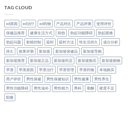
TAG CLOUD
ed原因
ed治疗
ed药物
产品对比
产品评测
使用评价
保健品推荐
健康生活方式
助勃
勃起功能障碍
勃起困难
勃起问题
射精控制
延时
延时方法
性生活持久
成分分析
持久
效果评测
新加坡
新加坡保健品
新加坡导购
新加坡推荐
新加坡正品
新加坡药店
新加坡购买
新加坡购物
早泄
早泄原因
早泄治疗
早泄管理
早泄药物
本地购买
用户评价
男性保健
男性保健知识
男性健康
男性养生
男性功能障碍
男性滋补
男性精力
男科
睾酮
硬度不足
阳痿