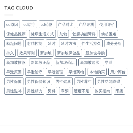
TAG CLOUD
ed原因
ed治疗
ed药物
产品对比
产品评测
使用评价
保健品推荐
健康生活方式
助勃
勃起功能障碍
勃起困难
勃起问题
射精控制
延时
延时方法
性生活持久
成分分析
持久
效果评测
新加坡
新加坡保健品
新加坡导购
新加坡推荐
新加坡正品
新加坡药店
新加坡购买
早泄
早泄原因
早泄治疗
早泄管理
早泄药物
本地购买
用户评价
男性保健
男性保健知识
男性健康
男性养生
男性功能障碍
男性滋补
男性精力
男科
睾酮
硬度不足
购买指南
阳痿