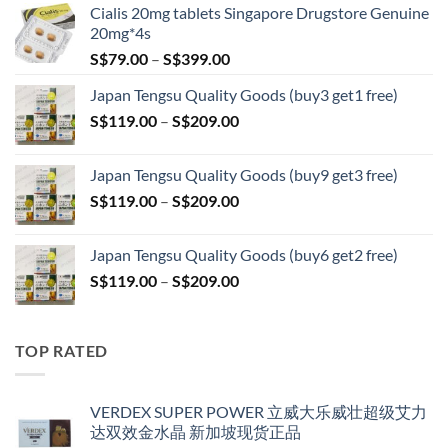
Cialis 20mg tablets Singapore Drugstore Genuine
20mg*4s
Price
S$
79.00
–
S$
399.00
range:
Japan Tengsu Quality Goods (buy3 get1 free)
S$79.00
Price
S$
119.00
–
S$
209.00
through
range:
S$399.00
S$119.00
Japan Tengsu Quality Goods (buy9 get3 free)
through
Price
S$
119.00
–
S$
209.00
S$209.00
range:
S$119.00
Japan Tengsu Quality Goods (buy6 get2 free)
through
Price
S$
119.00
–
S$
209.00
S$209.00
range:
S$119.00
through
TOP RATED
S$209.00
VERDEX SUPER POWER 立威大乐威壮超级艾力
达双效金水晶 新加坡现货正品