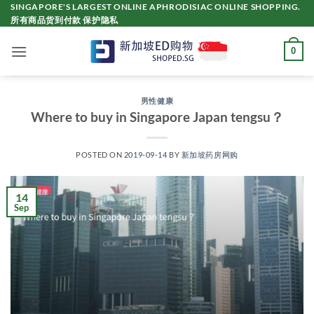
Skip
SINGAPORE'S LARGEST ONLINE APHRODISIAC ONLINE SHOPPING.
所有商品货到付款 保护隐私
to
content
0
男性健康
Where to buy in Singapore Japan tengsu？
POSTED ON
2019-09-14
BY
新加坡药房网购
14
Sep