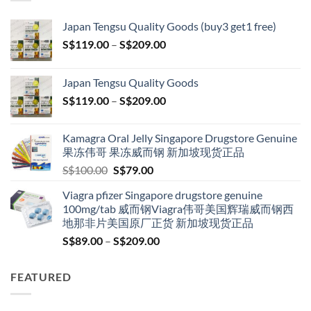
Japan Tengsu Quality Goods (buy3 get1 free)
Price
S$
119.00
–
S$
209.00
range:
S$119.00
Japan Tengsu Quality Goods
through
Price
S$
119.00
–
S$
209.00
S$209.00
range:
S$119.00
Kamagra Oral Jelly Singapore Drugstore Genuine
through
果冻伟哥 果冻威而钢 新加坡现货正品
S$209.00
Original
Current
S$
100.00
S$
79.00
price
price
Viagra pfizer Singapore drugstore genuine
was:
is:
100mg/tab 威而钢Viagra伟哥美国辉瑞威而钢西
S$100.00.
S$79.00.
地那非片美国原厂正货 新加坡现货正品
Price
S$
89.00
–
S$
209.00
range:
S$89.00
FEATURED
through
S$209.00