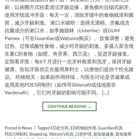
刷，以画圈方式轻柔清洁牙龈边缘，避免横向拉锯式刷牙。
使用牙线或冲牙器：每天一次，清除牙缝中的食物残渣和菌
斑，减少牙龈刺激。 漱口水辅助：选择无酒精、含氟或含
抗菌成分的漱口水，如李施德林（Listerine）或GUM
Paroex（可在Guardian或Watsons购买）。 饮食调整：避免
过热、过辣或酸性食物，减少对牙龈的刺激。多摄入富含维
生素C的食物（如橙、奇异果、西兰花），促进牙龈修复。
定期看牙医：每6个月进行一次牙科检查和洗牙，保持牙龈
健康。告知牙医你正在服用犀利士，以便他们提供个性化建
议。 药物相关：如果副作用持续，与医生讨论是否减量或
改用其他PDE5抑制剂（如伟哥Sildenafil或伐地那非
Vardenafil），它们对牙龈的影响可能不同。 […]
CONTINUE READING
→
Posted in
News
|
Tagged
ED处方药
,
ED药物副作用
,
Guardian药房
,
PDE5抑制剂
,
Shoped.sg
,
Watson's药房
,
口腔护理
,
新加坡健康
,
新加坡男