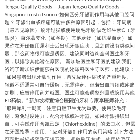
Tengsu Quality Goods — Japan Tengsu Quality Goods —
Singapore trusted source 如何区分牙龈副作用与其他口腔问
题？ 牙龈出血或疼痛可能由多种原因引起，包括： 牙周病
（最常见原因） 刷牙过猛或使用硬毛牙刷 缺乏维生素C（牙
龈炎） 荷尔蒙变化（如孕期） 其他药物（如抗凝血药） 如
果你在开始服用犀利士后出现牙龈症状，且之前没有类似问
题，那么药物很可能是诱因。建议同时咨询全科医生和牙
医，以排除其他潜在原因。 新加坡医生和牙医的建议 我们
咨询了新加坡伊丽莎白医院的泌尿科医生陈医师，他建议：
“如果患者出现牙龈副作用，首先应评估症状的严重程度。
轻微不适通常可自行缓解，无需停药。但若出血持续或疼痛
加剧，应暂停用药并就医。医生可能会调整剂量或换用其他
ED药物。” 新加坡樟宜综合医院的牙科专家李医师补充：
“服用犀利士期间，注意口腔卫生尤为重要。使用软毛牙
刷，避免过度用力，配合牙线或冲牙器。如果牙龈持续出
血，可尝试使用含氯己定（Chlorhexidine）的漱口水，但需
在牙医指导下使用。” 应对牙龈副作用的实用策略 以下方法
可帮助减轻或预防牙龈不适： 调整刷牙方式：使用软毛牙