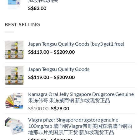
S$
83.00
BEST SELLING
Japan Tengsu Quality Goods (buy3 get1 free)
Price
S$
119.00
–
S$
209.00
range:
S$119.00
Japan Tengsu Quality Goods
through
Price
S$
119.00
–
S$
209.00
S$209.00
range:
S$119.00
Kamagra Oral Jelly Singapore Drugstore Genuine
through
果冻伟哥 果冻威而钢 新加坡现货正品
S$209.00
Original
Current
S$
100.00
S$
79.00
price
price
Viagra pfizer Singapore drugstore genuine
was:
is:
100mg/tab 威而钢Viagra伟哥美国辉瑞威而钢西
S$100.00.
S$79.00.
地那非片美国原厂正货 新加坡现货正品
Price