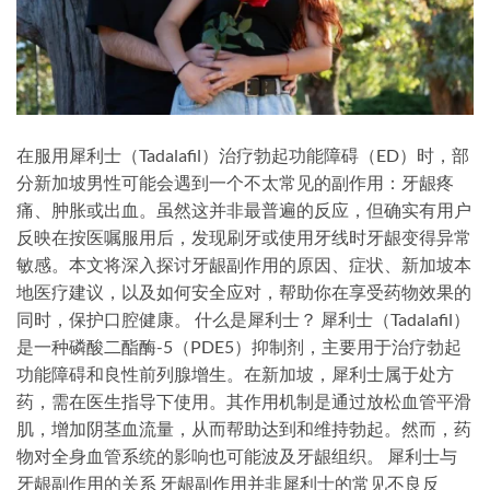
在服用犀利士（Tadalafil）治疗勃起功能障碍（ED）时，部
分新加坡男性可能会遇到一个不太常见的副作用：牙龈疼
痛、肿胀或出血。虽然这并非最普遍的反应，但确实有用户
反映在按医嘱服用后，发现刷牙或使用牙线时牙龈变得异常
敏感。本文将深入探讨牙龈副作用的原因、症状、新加坡本
地医疗建议，以及如何安全应对，帮助你在享受药物效果的
同时，保护口腔健康。 什么是犀利士？ 犀利士（Tadalafil）
是一种磷酸二酯酶-5（PDE5）抑制剂，主要用于治疗勃起
功能障碍和良性前列腺增生。在新加坡，犀利士属于处方
药，需在医生指导下使用。其作用机制是通过放松血管平滑
肌，增加阴茎血流量，从而帮助达到和维持勃起。然而，药
物对全身血管系统的影响也可能波及牙龈组织。 犀利士与
牙龈副作用的关系 牙龈副作用并非犀利士的常见不良反