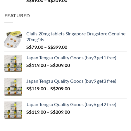
S$
89.00
–
S$
209.00
range:
S$89.00
FEATURED
through
S$209.00
Cialis 20mg tablets Singapore Drugstore Genuine
20mg*4s
Price
S$
79.00
–
S$
399.00
range:
Japan Tengsu Quality Goods (buy3 get1 free)
S$79.00
Price
S$
119.00
–
S$
209.00
through
range:
S$399.00
S$119.00
Japan Tengsu Quality Goods (buy9 get3 free)
through
Price
S$
119.00
–
S$
209.00
S$209.00
range:
S$119.00
Japan Tengsu Quality Goods (buy6 get2 free)
through
Price
S$
119.00
–
S$
209.00
S$209.00
range:
S$119.00
through