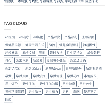
性健康
,
日本腾素
,
牙周病
,
牙龈出血
,
牙龈炎
,
犀利士副作用
,
自然疗法
TAG CLOUD
ed原因
ed治疗
ed药物
产品对比
产品评测
使用评价
保健品推荐
健康生活方式
助勃
勃起功能障碍
勃起困难
勃起问题
射精控制
延时
延时方法
性生活持久
成分分析
持久
效果评测
新加坡
新加坡保健品
新加坡导购
新加坡推荐
新加坡正品
新加坡药店
新加坡购买
新加坡购物
早泄
早泄原因
早泄治疗
早泄管理
早泄药物
本地购买
用户评价
男性保健
男性保健知识
男性健康
男性养生
男性功能障碍
男性滋补
男性精力
男科
睾酮
硬度不足
阳痿