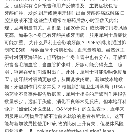
应，但确实有临床报告和用户反馈提及。主要症状包括：
牙龈红肿、发炎 刷牙或使用牙线时出血 牙龈疼痛或触痛 口
腔溃疡或不适 这些症状通常在服药后数小时至数天内出
现，且与剂量有关。高剂量（如20毫克）或长期使用者风险
更高。如果你本身已有牙龈炎或牙周病，服用犀利士后症状
可能加重。 为什么犀利士会影响牙龈？ PDE5抑制剂通过抑
制PDE5酶，导致血管平滑肌松弛，血流量增加。虽然这主
要针对阴茎海绵体，但药物在全身血管中也有分布。牙龈组
织富含毛细血管，当血管扩张时，牙龈可能变得充血、脆
弱，容易在受到刺激时出血。此外，犀利士可能影响免疫反
应，使牙龈对细菌更敏感，从而诱发炎症。 新加坡本地数
据：牙龈副作用有多常见？ 根据新加坡卫生科学局（HSA）
的药物不良事件报告数据库，犀利士相关的牙龈副作用报告
数量极少，远低于头痛、消化不良等常见反应。但本地牙科
诊所（如全民牙医集团、Q&M牙科）的医生表示，近年来
因服用ED药物后牙龈不适前来就诊的患者有所增加。这可
能与新加坡男性使用ED药物的比例上升有关，但总体风险
仍然很低。 💊 Looking for an effective solution? Japan