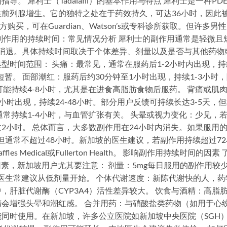
 犀利士（Tadalafil）的基本作用与特点 犀利士是一种PDE
前列腺增生。它的独特之处在于药效持久，可达36小时，因此
买，可在Guardian、Watson’s或专科诊所获取。但许多男
副作用的持续时间：常见情况分析 犀利士的副作用通常是轻微且
内消退。具体持续时间取决于个体差异、剂量以及是否与其他药物
型时间范围： 头痛：最常见，通常在服药后1-2小时内出现，持
短暂。 面部潮红：服药后约30分钟至1小时出现，持续1-3小时
能持续4-8小时，尤其是在进食高脂肪食物后服药。 背痛或肌
小时出现，持续24-48小时。部分用户反馈可持续长达3-5天，
常持续1-4小时，与血管扩张有关。 头晕或视力变化：少见，
2小时。 总体而言，大多数副作用在24小时内消失。如果服用
但通常不超过48小时。新加坡的医生建议，若副作用持续超过72
Medical或Fullerton Health。 影响副作用持续时间的因素 
因素，新加坡用户尤其要注意： 剂量：5mg每日服用的副作用较
地医生常建议从低剂量开始。 个体代谢速度：新陈代谢快的人，药
肝脏代谢酶（CYP3A4）活性差异较大。 饮食与酒精：高脂
会增强头晕和潮红感。 合并用药：与硝酸盐类药物（如用于心
同时使用。在新加坡，许多公立医院如新加坡中央医院（SGH