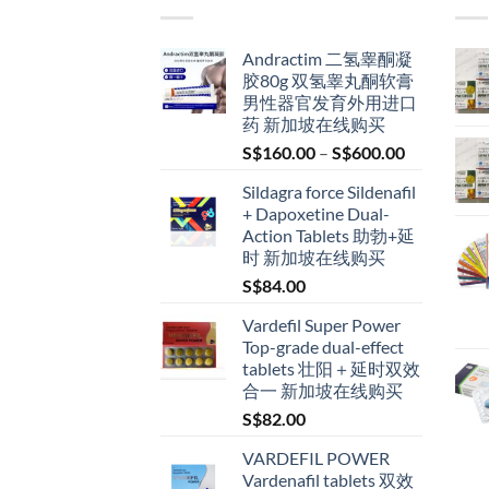
Andractim 二氢睾酮凝
胶80g 双氢睾丸酮软膏
男性器官发育外用进口
药 新加坡在线购买
Price
S$
160.00
–
S$
600.00
range:
Sildagra force Sildenafil
S$160.00
+ Dapoxetine Dual-
through
Action Tablets 助勃+延
S$600.00
时 新加坡在线购买
S$
84.00
Vardefil Super Power
Top-grade dual-effect
tablets 壮阳＋延时双效
合一 新加坡在线购买
S$
82.00
VARDEFIL POWER
Vardenafil tablets 双效