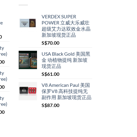
VERDEX SUPER
re
POWER 立威大乐威壮
超级艾力达双效金水晶
新加坡现货正品
Price
0
range:
S$
70.00
ty
S$79.00
ree)
USA Black Gold 美国黑
through
金 动植物提纯 新加坡
Price
00
S$399.00
现货正品
range:
ty
S$
61.00
S$119.00
ree)
through
V8 American Paul 美国
Price
00
S$209.00
保罗V8 高科技提纯无
range:
副作用 新加坡现货正品
ty
S$119.00
ree)
S$
87.00
through
Price
00
S$209.00
range:
S$119.00
through