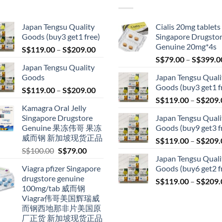
Japan Tengsu Quality
Cialis 20mg tablets
Goods (buy3 get1 free)
Singapore Drugsto
Genuine 20mg*4s
Price
S$
119.00
–
S$
209.00
range:
S$
79.00
–
S$
399.0
Japan Tengsu Quality
S$119.00
Goods
Japan Tengsu Quali
through
Goods (buy3 get1 f
Price
S$
119.00
–
S$
209.00
S$209.00
range:
S$
119.00
–
S$
209.
Kamagra Oral Jelly
S$119.00
Singapore Drugstore
Japan Tengsu Quali
through
Genuine 果冻伟哥 果冻
Goods (buy9 get3 f
S$209.00
威而钢 新加坡现货正品
S$
119.00
–
S$
209.
Original
Current
S$
100.00
S$
79.00
Japan Tengsu Quali
price
price
Viagra pfizer Singapore
Goods (buy6 get2 f
was:
is:
drugstore genuine
S$100.00.
S$79.00.
S$
119.00
–
S$
209.
100mg/tab 威而钢
Viagra伟哥美国辉瑞威
而钢西地那非片美国原
厂正货 新加坡现货正品