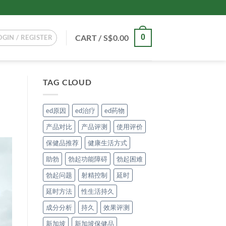
CART /
S$
0.00
0
OGIN / REGISTER
TAG CLOUD
ed原因
ed治疗
ed药物
产品对比
产品评测
使用评价
保健品推荐
健康生活方式
助勃
勃起功能障碍
勃起困难
勃起问题
射精控制
延时
延时方法
性生活持久
成分分析
持久
效果评测
新加坡
新加坡保健品