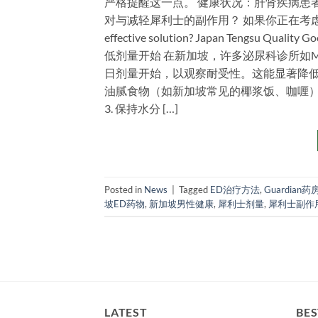
严格提醒这一点。 健康状况：肝肾疾病患
对与减轻犀利士的副作用？ 如果你正在考虑或已使
effective solution? Japan Tengsu Quality G
低剂量开始 在新加坡，许多泌尿科诊所如Mount E
日剂量开始，以观察耐受性。这能显著降低副
油腻食物（如新加坡常见的椰浆饭、咖喱）
3. 保持水分 […]
Posted in
News
|
Tagged
ED治疗方法
,
Guardian药
坡ED药物
,
新加坡男性健康
,
犀利士剂量
,
犀利士副作
LATEST
BES