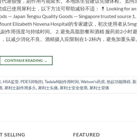
者代谢较慢，副作用可能延长。本地医生会建议先做体检。 如何
用犀利士，以下方法可帮助减轻不适： 💊 Looking for an
oods — Japan Tengsu Quality Goods — Singapore trusted source 1
lizabeth Novena Hospital的专家建议，初次使用者从5m
作用强度与持续时间。 2. 避免高脂肪餐和酒精 服药前2小时
，以减少消化不良。酒精摄入应限制在1-2杯内，避免加重头晕
CONTINUE READING
→
房
,
HSA监管
,
PDE5抑制剂
,
Tadalafil副作用时间
,
Watson's药房
,
勃起功能障碍
,
新
用
,
犀利士副作用多久
,
犀利士头痛
,
犀利士安全使用
,
犀利士背痛
T SELLING
FEATURED