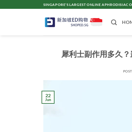
Skip
SINGAPORE'S LARGEST ONLINE APHRODISI
to
content
HO
犀利士副作用多久？
POS
22
Jun