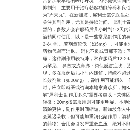
合新加坡本地的医疗环境，为你提供全面的指导。
抑制剂，主要用于治疗勃起功能障碍和良性
为“周末丸”。在新加坡，犀利士需凭医生处方购
关注其副作用，尤其是持续时间。 犀利士
暂的，多数人会在服药后几小时到1-2天
酒精同时使用。以下是一些常见副作用的典
2-6小时。若剂量较低（如5mg），可能更
药物代谢而消退。 消化不良或胃部不适：可
痛：这种副作用较特殊，常在服药后12-24
为罕见。 鼻塞或流鼻涕：类似感冒症状，通
现，多在服药后几小时内缓解，持续不超过
长效剂量（如20mg），副作用可能稍久，
时，应立即就医或咨询本地家庭诊所，如Raffles 
解“犀利士 副作用多久”需要考虑以下关键
轻微；20mg按需服用则可能更明显。本
清除更快，副作用时间缩短。新加坡华人中，
会延迟吸收，但可能加重消化副作用；酒精
的药物）合用会引发严重低血压，绝对不能