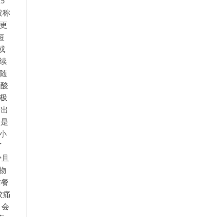
5
被称
性更
短
或
续
，随
肉酸
但极
若出
的是
小
了
少且
物
肪餐
绞痛
）会