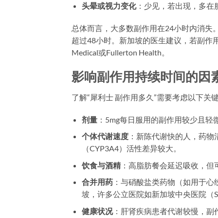
头晕或视力变化
：少见，若出现，多在
总体而言，大多数副作用在24小时内消失
超过48小时。新加坡的医生建议，若副作用持
Medical或Fullerton Health。
影响副作用持续时间的因
了解“犀利士 副作用多久”需要考虑以下
剂量
：5mg每日服用的副作用较少且轻
个体代谢速度
：新陈代谢快的人，药物
（CYP3A4）活性差异较大。
饮食与酒精
：高脂肪餐会延迟吸收，但
合并用药
：与硝酸盐类药物（如用于心
坡，许多公立医院如新加坡中央医院（S
健康状况
：肝肾疾病患者代谢较慢，副