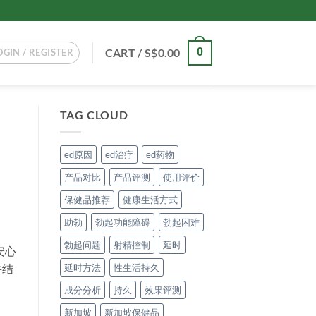
CART /
S$
0.00
0
OGIN / REGISTER
TAG CLOUD
ed原因
ed治疗
ed药物
产品对比
产品评测
使用评价
保健品推荐
健康生活方式
助勃
勃起功能障碍
勃起困难
勃起问题
射精控制
延时
安心
延时方法
性生活持久
并结
成分分析
持久
效果评测
新加坡
新加坡保健品