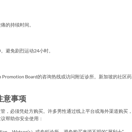
酸痛的持续时间。
。避免剧烈运动24小时。
 Promotion Board的咨询热线或访问附近诊所。新加坡的社区
注意事项
监管，必须凭处方购买。许多男性通过线上平台或海外渠道购买
建议帮助你安全使用：
dian、Watson’s）或专科诊所，避免购买来源不明的“犀利士”。