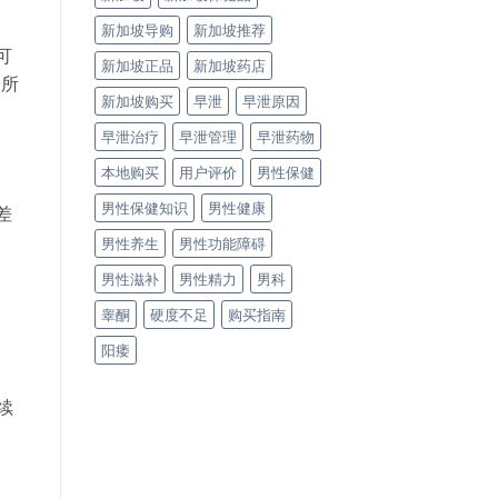
新加坡导购
新加坡推荐
可
新加坡正品
新加坡药店
诊所
新加坡购买
早泄
早泄原因
早泄治疗
早泄管理
早泄药物
本地购买
用户评价
男性保健
男性保健知识
男性健康
差
男性养生
男性功能障碍
男性滋补
男性精力
男科
睾酮
硬度不足
购买指南
阳痿
续