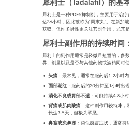
犀利士（Tadalafil）的
犀利士是一种PDE5抑制剂，主要用于治
达36小时，因此被称为“周末丸”。在新加坡，
获取。但许多男性更关注其副作用，尤其
犀利士副作用的持续时间
犀利士的副作用通常是轻微且短暂的，多数
异、剂量以及是否与其他药物或酒精同时
头痛
：最常见，通常在服药后1-2小时内
面部潮红
：服药后约30分钟至1小时出
消化不良或胃部不适
：可能持续4-8小
背痛或肌肉酸痛
：这种副作用较特殊，常
长达3-5天，但极为罕见。
鼻塞或流鼻涕
：类似感冒症状，通常持续