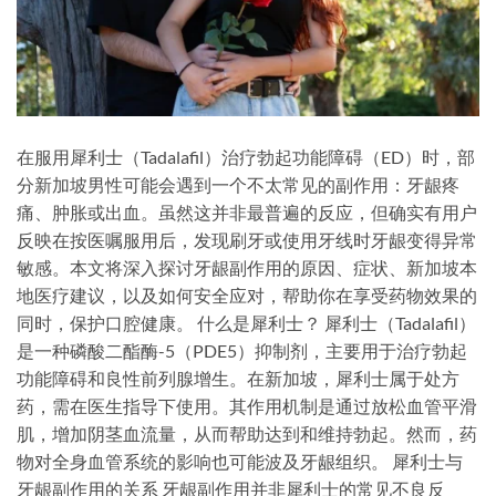
在服用犀利士（Tadalafil）治疗勃起功能障碍（ED）时，部
分新加坡男性可能会遇到一个不太常见的副作用：牙龈疼
痛、肿胀或出血。虽然这并非最普遍的反应，但确实有用户
反映在按医嘱服用后，发现刷牙或使用牙线时牙龈变得异常
敏感。本文将深入探讨牙龈副作用的原因、症状、新加坡本
地医疗建议，以及如何安全应对，帮助你在享受药物效果的
同时，保护口腔健康。 什么是犀利士？ 犀利士（Tadalafil）
是一种磷酸二酯酶-5（PDE5）抑制剂，主要用于治疗勃起
功能障碍和良性前列腺增生。在新加坡，犀利士属于处方
药，需在医生指导下使用。其作用机制是通过放松血管平滑
肌，增加阴茎血流量，从而帮助达到和维持勃起。然而，药
物对全身血管系统的影响也可能波及牙龈组织。 犀利士与
牙龈副作用的关系 牙龈副作用并非犀利士的常见不良反