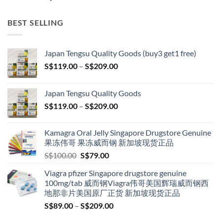
BEST SELLING
Japan Tengsu Quality Goods (buy3 get1 free)
Price
S$
119.00
–
S$
209.00
range:
S$119.00
Japan Tengsu Quality Goods
through
Price
S$
119.00
–
S$
209.00
S$209.00
range:
S$119.00
Kamagra Oral Jelly Singapore Drugstore Genuine
through
果冻伟哥 果冻威而钢 新加坡现货正品
S$209.00
Original
Current
S$
100.00
S$
79.00
price
price
Viagra pfizer Singapore drugstore genuine
was:
is:
100mg/tab 威而钢Viagra伟哥美国辉瑞威而钢西
S$100.00.
S$79.00.
地那非片美国原厂正货 新加坡现货正品
Price
S$
89.00
–
S$
209.00
range: