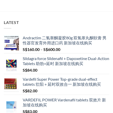
LATEST
Andractim 二氢睾酮凝胶80g 双氢睾丸酮软膏 男
性器官发育外用进口药 新加坡在线购买
Price
S$
160.00
–
S$
600.00
range:
Sildagra force Sildenafil + Dapoxetine Dual-Action
S$160.00
Tablets 助勃+延时 新加坡在线购买
through
S$
84.00
S$600.00
Vardefil Super Power Top-grade dual-effect
tablets 壮阳＋延时双效合一 新加坡在线购买
S$
82.00
VARDEFIL POWER Vardenafil tablets 双效片 新
加坡在线购买
S$
83.00