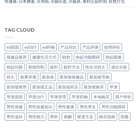
性健康
,
日本腾素
,
牙周病
,
牙龈出血
,
牙龈炎
,
犀利士副作用
,
自然疗法
TAG CLOUD
ed原因
ed治疗
ed药物
产品对比
产品评测
使用评价
保健品推荐
健康生活方式
助勃
勃起功能障碍
勃起困难
勃起问题
射精控制
延时
延时方法
性生活持久
成分分析
持久
效果评测
新加坡
新加坡保健品
新加坡导购
新加坡推荐
新加坡正品
新加坡药店
新加坡购买
早泄
早泄原因
早泄治疗
早泄管理
早泄药物
本地购买
用户评价
男性保健
男性保健知识
男性健康
男性养生
男性功能障碍
男性滋补
男性精力
男科
睾酮
硬度不足
购买指南
阳痿