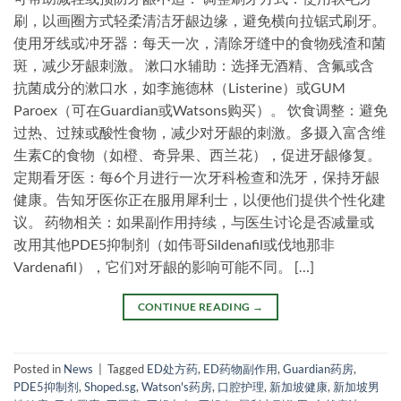
刷，以画圈方式轻柔清洁牙龈边缘，避免横向拉锯式刷牙。
使用牙线或冲牙器：每天一次，清除牙缝中的食物残渣和菌
斑，减少牙龈刺激。 漱口水辅助：选择无酒精、含氟或含
抗菌成分的漱口水，如李施德林（Listerine）或GUM
Paroex（可在Guardian或Watsons购买）。 饮食调整：避免
过热、过辣或酸性食物，减少对牙龈的刺激。多摄入富含维
生素C的食物（如橙、奇异果、西兰花），促进牙龈修复。
定期看牙医：每6个月进行一次牙科检查和洗牙，保持牙龈
健康。告知牙医你正在服用犀利士，以便他们提供个性化建
议。 药物相关：如果副作用持续，与医生讨论是否减量或
改用其他PDE5抑制剂（如伟哥Sildenafil或伐地那非
Vardenafil），它们对牙龈的影响可能不同。 […]
CONTINUE READING
→
Posted in
News
|
Tagged
ED处方药
,
ED药物副作用
,
Guardian药房
,
PDE5抑制剂
,
Shoped.sg
,
Watson's药房
,
口腔护理
,
新加坡健康
,
新加坡男