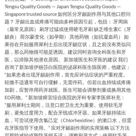
Tengsu Quality Goods — Japan Tengsu Quality Goods —
Singapore trusted source 如何区分牙龈副作用与其他口腔问
题？ 牙龈出血或疼痛可能由多种原因引起，包括： 牙周病
（最常见原因） 刷牙过猛或使用硬毛牙刷 缺乏维生素C（牙
龈炎） 荷尔蒙变化（如孕期） 其他药物（如抗凝血药） 如
果你在开始服用犀利士后出现牙龈症状，且之前没有类似问
题，那么药物很可能是诱因。建议同时咨询全科医生和牙
医，以排除其他潜在原因。 新加坡医生和牙医的建议 我们
咨询了新加坡伊丽莎白医院的泌尿科医生陈医师，他建议：
“如果患者出现牙龈副作用，首先应评估症状的严重程度。
轻微不适通常可自行缓解，无需停药。但若出血持续或疼痛
加剧，应暂停用药并就医。医生可能会调整剂量或换用其他
ED药物。” 新加坡樟宜综合医院的牙科专家李医师补充：
“服用犀利士期间，注意口腔卫生尤为重要。使用软毛牙
刷，避免过度用力，配合牙线或冲牙器。如果牙龈持续出
血，可尝试使用含氯己定（Chlorhexidine）的漱口水，但需
在牙医指导下使用。” 应对牙龈副作用的实用策略 以下方法
可帮助减轻或预防牙龈不适： 调整刷牙方式：使用软毛牙