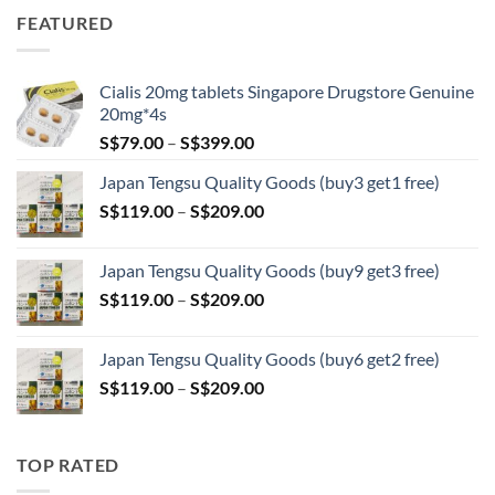
S$89.00
FEATURED
through
S$209.00
Cialis 20mg tablets Singapore Drugstore Genuine
20mg*4s
Price
S$
79.00
–
S$
399.00
range:
Japan Tengsu Quality Goods (buy3 get1 free)
S$79.00
Price
S$
119.00
–
S$
209.00
through
range:
S$399.00
S$119.00
Japan Tengsu Quality Goods (buy9 get3 free)
through
Price
S$
119.00
–
S$
209.00
S$209.00
range:
S$119.00
Japan Tengsu Quality Goods (buy6 get2 free)
through
Price
S$
119.00
–
S$
209.00
S$209.00
range:
S$119.00
through
TOP RATED
S$209.00