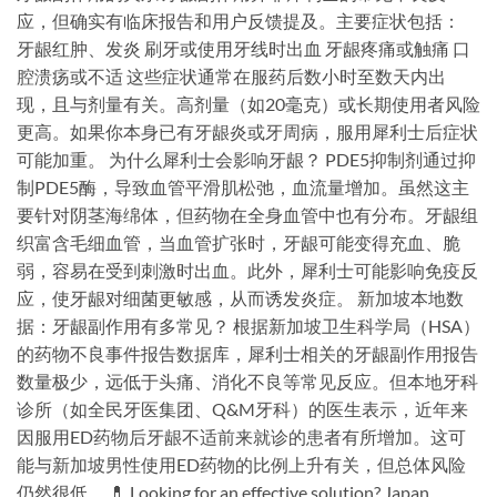
应，但确实有临床报告和用户反馈提及。主要症状包括：
牙龈红肿、发炎 刷牙或使用牙线时出血 牙龈疼痛或触痛 口
腔溃疡或不适 这些症状通常在服药后数小时至数天内出
现，且与剂量有关。高剂量（如20毫克）或长期使用者风险
更高。如果你本身已有牙龈炎或牙周病，服用犀利士后症状
可能加重。 为什么犀利士会影响牙龈？ PDE5抑制剂通过抑
制PDE5酶，导致血管平滑肌松弛，血流量增加。虽然这主
要针对阴茎海绵体，但药物在全身血管中也有分布。牙龈组
织富含毛细血管，当血管扩张时，牙龈可能变得充血、脆
弱，容易在受到刺激时出血。此外，犀利士可能影响免疫反
应，使牙龈对细菌更敏感，从而诱发炎症。 新加坡本地数
据：牙龈副作用有多常见？ 根据新加坡卫生科学局（HSA）
的药物不良事件报告数据库，犀利士相关的牙龈副作用报告
数量极少，远低于头痛、消化不良等常见反应。但本地牙科
诊所（如全民牙医集团、Q&M牙科）的医生表示，近年来
因服用ED药物后牙龈不适前来就诊的患者有所增加。这可
能与新加坡男性使用ED药物的比例上升有关，但总体风险
仍然很低。 💊 Looking for an effective solution? Japan