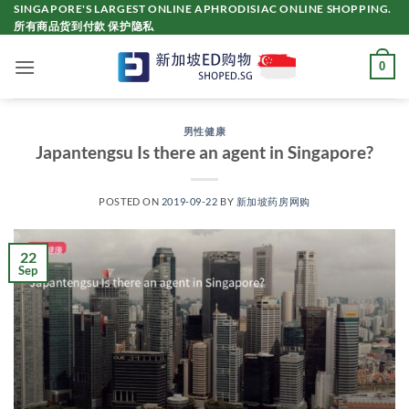
Skip
SINGAPORE'S LARGEST ONLINE APHRODISIAC ONLINE SHOPPING.
所有商品货到付款 保护隐私
to
content
0
男性健康
Japantengsu Is there an agent in Singapore?
POSTED ON
2019-09-22
BY
新加坡药房网购
22
Sep