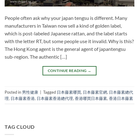
People often ask why your japan tengsu is different. Many
manufacturers in Taiwan now sell a kind of golden label,
which is post-labeled Japanese rattan, and the label starts
with the letter RT, but some people use it invalid. Why is this?
The Hong Kong agent is the general agent of japantengsu
sub-region. The authentic […]
CONTINUE READING
→
Posted in
男性健康
|
Tagged
日本藤素哪買
,
日本藤素官網
,
日本藤素總代
理
,
日本藤素香港
,
日本藤素香港總代理
,
香港哪買日本藤素
,
香港日本藤素
TAG CLOUD