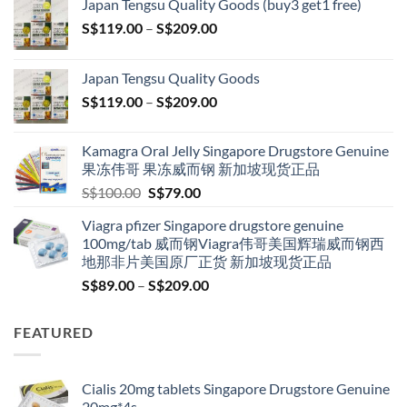
Japan Tengsu Quality Goods (buy3 get1 free)
Price
S$
119.00
–
S$
209.00
range:
S$119.00
Japan Tengsu Quality Goods
through
Price
S$
119.00
–
S$
209.00
S$209.00
range:
S$119.00
Kamagra Oral Jelly Singapore Drugstore Genuine
through
果冻伟哥 果冻威而钢 新加坡现货正品
S$209.00
Original
Current
S$
100.00
S$
79.00
price
price
Viagra pfizer Singapore drugstore genuine
was:
is:
100mg/tab 威而钢Viagra伟哥美国辉瑞威而钢西
S$100.00.
S$79.00.
地那非片美国原厂正货 新加坡现货正品
Price
S$
89.00
–
S$
209.00
range:
S$89.00
FEATURED
through
S$209.00
Cialis 20mg tablets Singapore Drugstore Genuine
20mg*4s