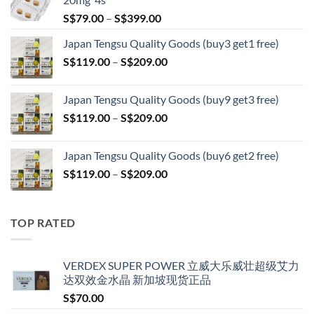
Price
S$
79.00
–
S$
399.00
range:
Japan Tengsu Quality Goods (buy3 get1 free)
S$79.00
Price
S$
119.00
–
S$
209.00
through
range:
S$399.00
S$119.00
Japan Tengsu Quality Goods (buy9 get3 free)
through
Price
S$
119.00
–
S$
209.00
S$209.00
range:
S$119.00
Japan Tengsu Quality Goods (buy6 get2 free)
through
Price
S$
119.00
–
S$
209.00
S$209.00
range:
S$119.00
through
TOP RATED
S$209.00
VERDEX SUPER POWER 立威大乐威壮超级艾力
达双效金水晶 新加坡现货正品
S$
70.00