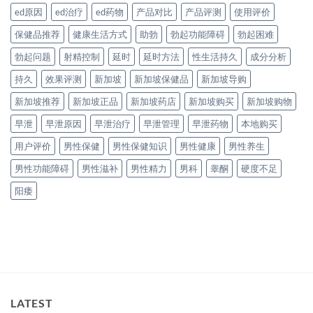
ed原因
ed治疗
ed药物
产品对比
产品评测
使用评价
保健品推荐
健康生活方式
助勃
勃起功能障碍
勃起困难
勃起问题
射精控制
延时
延时方法
性生活持久
成分分析
持久
效果评测
新加坡
新加坡保健品
新加坡导购
新加坡推荐
新加坡正品
新加坡药店
新加坡购买
新加坡购物
早泄
早泄原因
早泄治疗
早泄管理
早泄药物
本地购买
用户评价
男性保健
男性保健知识
男性健康
男性养生
男性功能障碍
男性滋补
男性精力
男科
睾酮
硬度不足
阳痿
LATEST