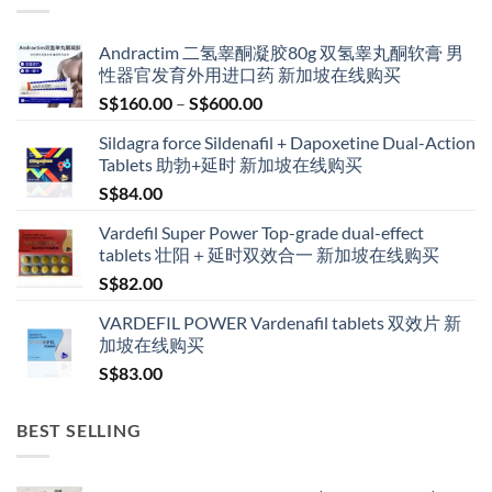
Andractim 二氢睾酮凝胶80g 双氢睾丸酮软膏 男
性器官发育外用进口药 新加坡在线购买
Price
S$
160.00
–
S$
600.00
range:
Sildagra force Sildenafil + Dapoxetine Dual-Action
S$160.00
Tablets 助勃+延时 新加坡在线购买
through
S$
84.00
S$600.00
Vardefil Super Power Top-grade dual-effect
tablets 壮阳＋延时双效合一 新加坡在线购买
S$
82.00
VARDEFIL POWER Vardenafil tablets 双效片 新
加坡在线购买
S$
83.00
BEST SELLING