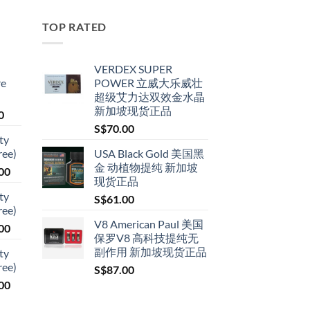
TOP RATED
VERDEX SUPER
re
POWER 立威大乐威壮
超级艾力达双效金水晶
新加坡现货正品
Price
0
range:
S$
70.00
ty
S$79.00
ree)
USA Black Gold 美国黑
through
金 动植物提纯 新加坡
Price
00
S$399.00
现货正品
range:
ty
S$
61.00
S$119.00
ree)
through
V8 American Paul 美国
Price
00
S$209.00
保罗V8 高科技提纯无
range:
副作用 新加坡现货正品
ty
S$119.00
ree)
S$
87.00
through
Price
00
S$209.00
range: