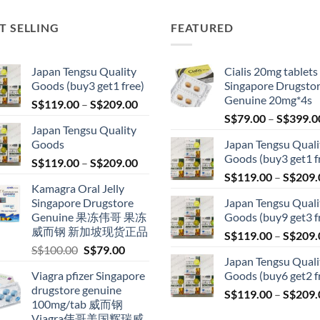
T SELLING
FEATURED
Japan Tengsu Quality
Cialis 20mg tablets
Goods (buy3 get1 free)
Singapore Drugsto
Genuine 20mg*4s
Price
S$
119.00
–
S$
209.00
range:
S$
79.00
–
S$
399.0
Japan Tengsu Quality
S$119.00
Goods
Japan Tengsu Quali
through
Goods (buy3 get1 f
Price
S$
119.00
–
S$
209.00
S$209.00
range:
S$
119.00
–
S$
209.
Kamagra Oral Jelly
S$119.00
Singapore Drugstore
Japan Tengsu Quali
through
Genuine 果冻伟哥 果冻
Goods (buy9 get3 f
S$209.00
威而钢 新加坡现货正品
S$
119.00
–
S$
209.
Original
Current
S$
100.00
S$
79.00
Japan Tengsu Quali
price
price
Viagra pfizer Singapore
Goods (buy6 get2 f
was:
is:
drugstore genuine
S$100.00.
S$79.00.
S$
119.00
–
S$
209.
100mg/tab 威而钢
Viagra伟哥美国辉瑞威