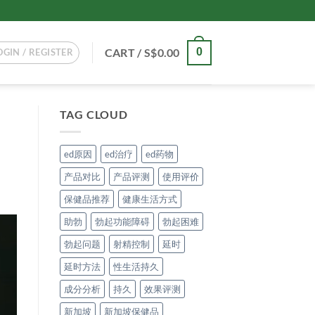
CART /
S$
0.00
0
OGIN / REGISTER
TAG CLOUD
ed原因
ed治疗
ed药物
产品对比
产品评测
使用评价
保健品推荐
健康生活方式
助勃
勃起功能障碍
勃起困难
勃起问题
射精控制
延时
延时方法
性生活持久
成分分析
持久
效果评测
新加坡
新加坡保健品