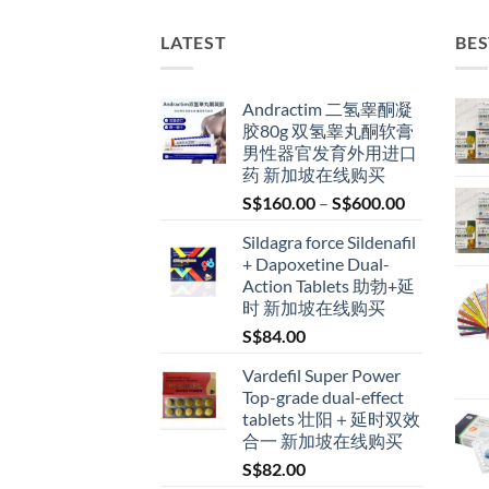
LATEST
BES
Andractim 二氢睾酮凝
胶80g 双氢睾丸酮软膏
男性器官发育外用进口
药 新加坡在线购买
Price
S$
160.00
–
S$
600.00
range:
Sildagra force Sildenafil
S$160.00
+ Dapoxetine Dual-
through
Action Tablets 助勃+延
S$600.00
时 新加坡在线购买
S$
84.00
Vardefil Super Power
Top-grade dual-effect
tablets 壮阳＋延时双效
合一 新加坡在线购买
S$
82.00