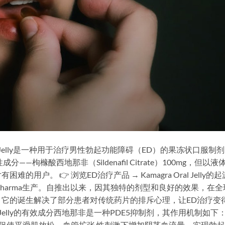
gra Oral Jelly是一种用于治疗男性勃起功能障碍（ED）的果冻状口服制
——枸橼酸西地那非（Sildenafil Citrate）100mg，但以液
户。 👉 浏览ED治疗产品 → Kamagra Oral Jelly的起
Ajanta Pharma生产。自推出以来，因其独特的剂型和良好的效果，在
它的诞生解决了部分患者对传统药片的排斥心理，让ED治疗变
al Jelly的有效成分西地那非是一种PDE5抑制剂，其作用机制如下：
度 促使平滑肌放松、血管扩张 性刺激下增加阴茎血流量，实现勃起