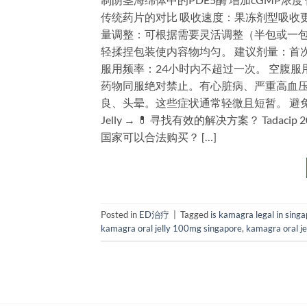
传统药片的对比 吸收速度：果冻剂型吸收
量调整：可根据需要灵活调整（半包或一包
轻揉捏包装使内容物均匀。 建议剂量：首次
服用频率：24小时内不超过一次。 空腹服
药物同服绝对禁止。有心脏病、严重高血压
良、头晕。这些症状通常轻微且短暂。 避免事项
Jelly → 💊 寻找有效的解决方案？ Tadacip
国家可以合法购买？ […]
Posted in
ED治疗
|
Tagged
is kamagra legal in sing
kamagra oral jelly 100mg singapore
,
kamagra oral je