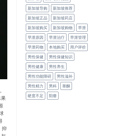
新加坡导购
新加坡推荐
新加坡正品
新加坡药店
新加坡购买
新加坡购物
早泄
早泄原因
早泄治疗
早泄管理
早泄药物
本地购买
用户评价
男性保健
男性保健知识
男性健康
男性养生
男性功能障碍
男性滋补
男性精力
男科
睾酮
剂。
硬度不足
阳痿
体果
源
全球
得
 抑
 与