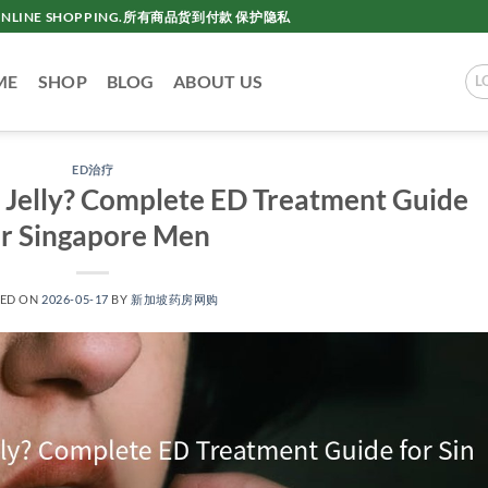
AC ONLINE SHOPPING.所有商品货到付款 保护隐私
ME
SHOP
BLOG
ABOUT US
L
ED治疗
 Jelly? Complete ED Treatment Guide
or Singapore Men
TED ON
2026-05-17
BY
新加坡药房网购