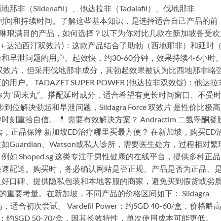
Sildenafil）、他达拉非（Tadalafil）、伐地那非
的起效时间和持续时间。了解这些基本知识，是选择适合自己产品的前
面对琳琅满目的产品，如何选择？以下为你对比几款在新加坡备受欢
 (西地那非 + 达泊西汀双效片)：这款产品结合了助勃（西地那非）和延时
早泄问题的用户。起效快，约30-60分钟，效果持续4-6小时
片)：同样为双效片，但采用伐地那非成分，其勃起效果被认为比西地那非略
 TADAZET SUPER POWER (他达拉非双效锭)：他达拉
称为“周末丸”。搭配延时成分，适合希望有更长时间窗口、不受
解决勃起和早泄问题，Sildagra Force 双效片 是性价比极
拾自信。 💊 需要有效解决方案？ Andractim 二氢睾酮凝
地热卖，正品保障 新加坡ED治疗哪里买最方便？ 在新加坡，购买ED
uardian、Watson或私人诊所，需要医生处方，过程相对繁
 Shoped.sg 这类专注于男性健康的在线平台，提供多种正品
快速配送。购买时，务必确认网站是否正规、产品是否为正品、
良好口碑、提供隐私包装和本地客服的商家，避免买到假货或劣
重要考量。在新加坡，不同产品的价格区间如下： Sildagra
，适合初次尝试。 Vardefil Power：约SGD 40-60/盒，价格略
WER：约SGD 50-70/盒，因其长效特性，单次使用成本可能更低。