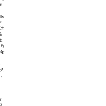
详
le
生
他达
品
如
为热
D治
，
强效
），
，
疗
要