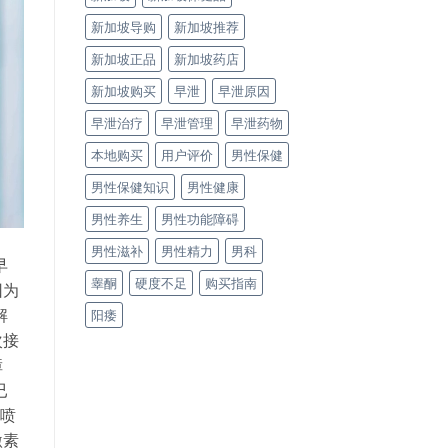
新加坡导购
新加坡推荐
新加坡正品
新加坡药店
新加坡购买
早泄
早泄原因
早泄治疗
早泄管理
早泄药物
本地购买
用户评价
男性保健
男性保健知识
男性健康
男性养生
男性功能障碍
男性滋补
男性精力
男科
早
睾酮
硬度不足
购买指南
因为
解
阳痿
次接
障
已
时喷
激素