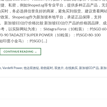
、私密，例如Shoped.sg等专业平台，提供多种正品产品，无
购买时，务必选择信誉良好的商家，避免买到假货。建议查看网
策。Shoped.sg作为新加坡本地平台，承诺正品保障，支持
选。 新加坡ED治疗价格比较 新加坡ED治疗产品的价格因品牌、成
网站为准）： Sildagra Force（10粒装）：约SGD 60-
 70-90 TADAZET SUPER POWER（10粒装）：约SGD 80-100
剂（如印度小金马）：约SGD […]
CONTINUE READING
→
e
,
Vardefil Power
,
他达双效锭
,
助勃延时
,
双效片
,
在线购买
,
新加坡ED产品
,
新加