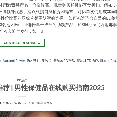
0/支，属于外用激素类产品，价格较高。 批量购买通常能享受折扣。例如
 Force可能获得额外优惠。建议根据自身预算和需求，对比单次使用成本而
性价比高的双效片是更明智的选择。 如何挑选适合自己的ED治
勃起困难：可选择单一成分的助勃产品，如Sildagra（西地那
：可考虑延时喷剂，如 […]
CONTINUE READING
→
ce
,
Vardefil Power
,
助勃延时
,
双效片
,
新加坡ED产品
,
新加坡ED治疗
,
新加坡在线
ED治疗
荐 | 男性保健品在线购买指南2025
TED ON
2026-07-06
BY
新加坡药房网购