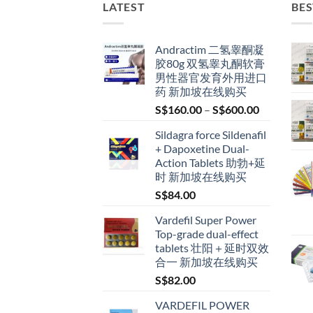
LATEST
BES
Andractim 二氢睾酮凝
胶80g 双氢睾丸酮软膏
男性器官发育外用进口
药 新加坡在线购买
Price
S$
160.00
–
S$
600.00
range:
Sildagra force Sildenafil
S$160.00
+ Dapoxetine Dual-
through
Action Tablets 助勃+延
S$600.00
时 新加坡在线购买
S$
84.00
Vardefil Super Power
Top-grade dual-effect
tablets 壮阳＋延时双效
合一 新加坡在线购买
S$
82.00
VARDEFIL POWER