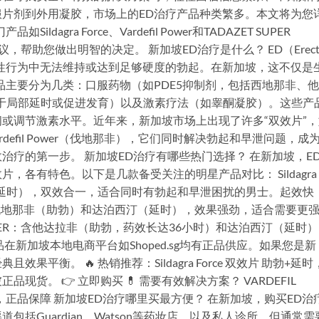
片剂到外用凝胶，市场上的ED治疗产品种类繁多。本文将为您
gra Force、Vardefil Power和TADAZET SUPER
帮助您做出明智的决定。 新加坡ED治疗是什么？ ED（Erecti
男性在性行为中无法维持或达到足够硬度的勃起。在新加坡，这不仅是
品主要分为几类：口服药物（如PDE5抑制剂，包括西地那非、
于局部延时或促进发育）以及激素疗法（如睾酮凝胶）。这些产
或调节激素水平。近年来，新加坡市场上出现了许多“双效片”，
和Vardefil Power（伐地那非），它们同时解决勃起和早泄问题，成
治疗的第一步。 新加坡ED治疗有哪些热门选择？ 在新加坡，E
，各有特色。以下是几款备受关注的明星产品对比： Sildagra
汀（延时），双效合一，适合同时有勃起和早泄困扰的男士。起效快
 Power：含伐地那非（助勃）和达泊西汀（延时），效果强劲，适合需要更
 POWER：含他达拉非（助勃，药效长达36小时）和达泊西汀（延时
新加坡本地电商平台如Shoped.sg均有正品供应。如果您是新
典且效果平衡。 🔥 热销推荐：Sildagra Force 双效片 助勃+延时
货。 👉 立即购买 💊 需要有效解决方案？ VARDEFIL
加坡本地热卖，正品保障 新加坡ED治疗哪里买最方便？ 在新加坡，购买ED治
括Guardian、Watson等药妆店，以及私人诊所，但通常需