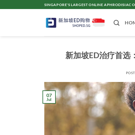
Skip
SINGAPORE'S LARGEST ONLINE APHRODISI
to
content
HO
新加坡ED治疗首选
POS
07
Jul