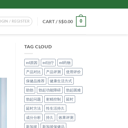
CART /
S$
0.00
0
OGIN / REGISTER
TAG CLOUD
ed原因
ed治疗
ed药物
产品对比
产品评测
使用评价
保健品推荐
健康生活方式
助勃
勃起功能障碍
勃起困难
勃起问题
射精控制
延时
延时方法
性生活持久
成分分析
持久
效果评测
新加坡
新加坡保健品