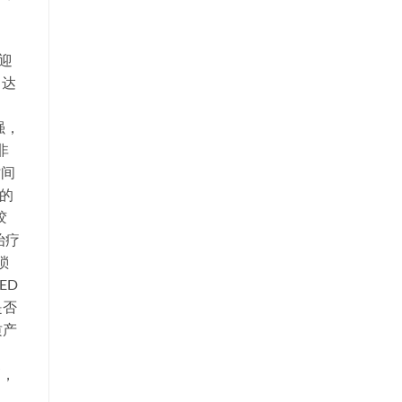
迎
（达
。
强，
非
时间
高的
胶
治疗
琐
ED
是否
质产
高，