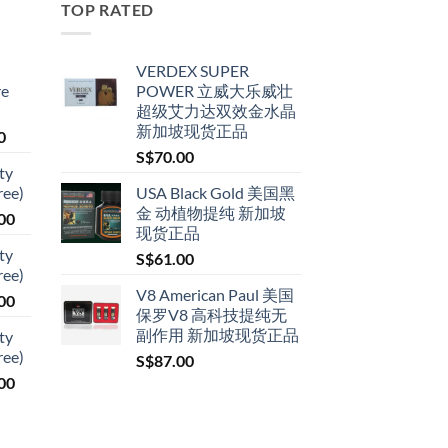
TOP RATED
VERDEX SUPER
re
POWER 立威大乐威壮
超级艾力达双效金水晶
新加坡现货正品
Price
0
range:
S$
70.00
ty
S$79.00
ree)
USA Black Gold 美国黑
through
金 动植物提纯 新加坡
Price
00
S$399.00
现货正品
range:
ty
S$
61.00
S$119.00
ree)
through
V8 American Paul 美国
Price
00
S$209.00
保罗V8 高科技提纯无
range:
副作用 新加坡现货正品
ty
S$119.00
ree)
S$
87.00
through
Price
00
S$209.00
range:
S$119.00
through