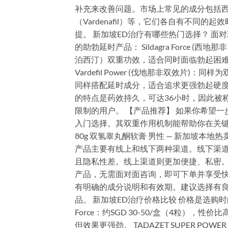
补充来改善问题。市场上常见的成分包括西地那非（
（Vardenafil）等，它们各自有不同
提。 新加坡ED治疗有哪些热门选择？ 
的助勃延时产品： Sildagra Force
泊西汀）双重功效，适合同时面临勃起困难和
Vardefil Power (伐地那非双效
同样搭配延时成分，适合追求更强勃起硬度的用户。
的特点是药效持久，可达36小时，因此被
限制的用户。 【产品推荐】 如果你希望一步到位
入门选择。其双重作用机制能帮助你在关键时刻重
80g 双氢睾丸酮软膏 男性 — 新加坡本
产品主要有线上和线下两种渠道。线下渠道如G
且隐私性差。线上渠道则更加便捷、私密。例如
产品，无需面对面咨询，即可下单并享受
有明确的成分说明和有效期。建议选择有
品。 新加坡ED治疗价格比较 价格是选购时的
Force：约SGD 30-50/盒（4粒），性价比高
但效果更强劲。 TADAZET SUPER PO