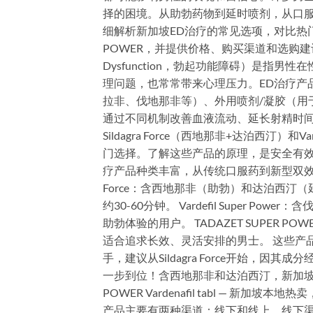
择的困境。从助勃药物到延时喷剂，从口服
细解析新加坡ED治疗的常见选项，对比热门产品如Silda
POWER，并提供价格、购买渠道和选购建议，
Dysfunction，勃起功能障碍）是指
理问题，也常常带来心理压力。ED治疗产
拉非、伐地那非等）、外用喷剂/凝胶（用
通过不同机制改善血液流动、延长射精时间
Sildagra Force（西地那非+达泊西汀）
门选择。了解这些产品的原理，是安全有效
疗产品种类丰富，从传统口服药到新型双效片
Force：含西地那非（助勃）和达泊西
约30-60分钟。 Vardefil Super
助勃体验的用户。 TADAZET SUPER
适合追求长效、灵活安排的男士。 这些产品在
手，建议从Sildagra Force开始，因其成分经
一步到位！含西地那非和达泊西汀，新加坡正品现
POWER Vardenafil tabl — 新
产品主要有两种渠道：线下和线上。线下渠道包