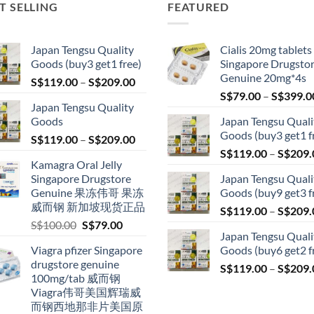
T SELLING
FEATURED
Japan Tengsu Quality
Cialis 20mg tablets
Goods (buy3 get1 free)
Singapore Drugsto
Genuine 20mg*4s
Price
S$
119.00
–
S$
209.00
range:
S$
79.00
–
S$
399.0
Japan Tengsu Quality
S$119.00
Goods
Japan Tengsu Quali
through
Goods (buy3 get1 f
Price
S$
119.00
–
S$
209.00
S$209.00
range:
S$
119.00
–
S$
209.
Kamagra Oral Jelly
S$119.00
Singapore Drugstore
Japan Tengsu Quali
through
Genuine 果冻伟哥 果冻
Goods (buy9 get3 f
S$209.00
威而钢 新加坡现货正品
S$
119.00
–
S$
209.
Original
Current
S$
100.00
S$
79.00
Japan Tengsu Quali
price
price
Viagra pfizer Singapore
Goods (buy6 get2 f
was:
is:
drugstore genuine
S$100.00.
S$79.00.
S$
119.00
–
S$
209.
100mg/tab 威而钢
Viagra伟哥美国辉瑞威
而钢西地那非片美国原