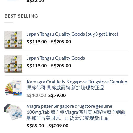
S$
83.00
BEST SELLING
Japan Tengsu Quality Goods (buy3 get1 free)
Price
S$
119.00
–
S$
209.00
range:
S$119.00
Japan Tengsu Quality Goods
through
Price
S$
119.00
–
S$
209.00
S$209.00
range:
S$119.00
Kamagra Oral Jelly Singapore Drugstore Genuine
through
果冻伟哥 果冻威而钢 新加坡现货正品
S$209.00
Original
Current
S$
100.00
S$
79.00
price
price
Viagra pfizer Singapore drugstore genuine
was:
is:
100mg/tab 威而钢Viagra伟哥美国辉瑞威而钢西
S$100.00.
S$79.00.
地那非片美国原厂正货 新加坡现货正品
Price
S$
89.00
–
S$
209.00
range: