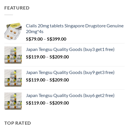
S$89.00
FEATURED
through
S$209.00
Cialis 20mg tablets Singapore Drugstore Genuine
20mg*4s
Price
S$
79.00
–
S$
399.00
range:
Japan Tengsu Quality Goods (buy3 get1 free)
S$79.00
Price
S$
119.00
–
S$
209.00
through
range:
S$399.00
S$119.00
Japan Tengsu Quality Goods (buy9 get3 free)
through
Price
S$
119.00
–
S$
209.00
S$209.00
range:
S$119.00
Japan Tengsu Quality Goods (buy6 get2 free)
through
Price
S$
119.00
–
S$
209.00
S$209.00
range:
S$119.00
through
TOP RATED
S$209.00