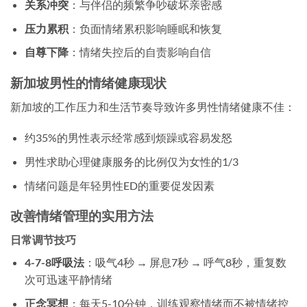
关系冲突
：与伴侣的频繁争吵破坏亲密感
压力累积
：负面情绪累积影响睡眠和恢复
自尊下降
：情绪失控后的自责影响自信
新加坡男性的情绪健康现状
新加坡的工作压力和生活节奏导致许多男性情绪健康不佳：
约35%的男性表示经常感到烦躁或容易发怒
男性求助心理健康服务的比例仅为女性的1/3
情绪问题是年轻男性ED的重要促发因素
改善情绪管理的实用方法
日常调节技巧
4-7-8呼吸法
：吸气4秒 → 屏息7秒 → 呼气8秒，重复数
次可迅速平静情绪
正念冥想
：每天5-10分钟，训练观察情绪而不被情绪控