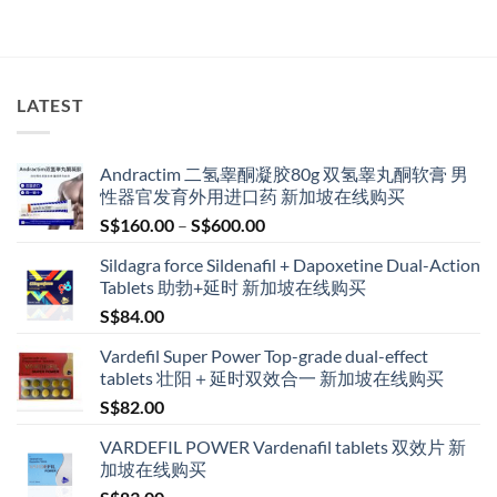
LATEST
Andractim 二氢睾酮凝胶80g 双氢睾丸酮软膏 男
性器官发育外用进口药 新加坡在线购买
Price
S$
160.00
–
S$
600.00
range:
Sildagra force Sildenafil + Dapoxetine Dual-Action
S$160.00
Tablets 助勃+延时 新加坡在线购买
through
S$
84.00
S$600.00
Vardefil Super Power Top-grade dual-effect
tablets 壮阳＋延时双效合一 新加坡在线购买
S$
82.00
VARDEFIL POWER Vardenafil tablets 双效片 新
加坡在线购买