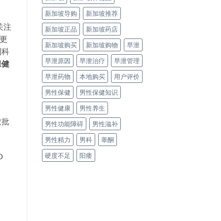
新加坡导购
新加坡推荐
关注
新加坡正品
新加坡药店
更
新加坡购买
新加坡购物
早泄
到科
早泄原因
早泄治疗
早泄管理
保健
早泄药物
本地购买
用户评价
男性保健
男性保健知识
男性健康
男性养生
致批
男性功能障碍
男性滋补
男性精力
男科
睾酮
硬度不足
阳痿
D