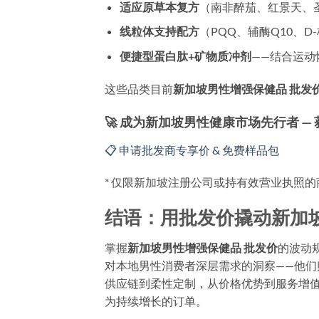
适应原草本复方
（南非醉茄、红景天、
线粒体支持配方
（PQQ、辅酶Q10、D
便捷型蛋白肽+矿物质冲剂
——结合运动
这些品类目前
新加坡男性增强保健品 批发
🚀 成为新加坡男性健康市场先行者 —
📋 申请批发商专享价 & 免费样品包
* 仅限新加坡注册公司或持有效营业执照
结语：用批发价撬动新加
掌握
新加坡男性增强保健品 批发价
的波动
对本地男性消费者深层需求的洞察——他
供应链到柔性定制，从价格优势到服务增
为持续增长的订单。