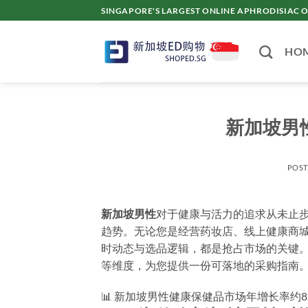
Skip
SINGAPORE'S LARGEST ONLINE APHRODISI
to
content
HO
新加坡男
POS
新加坡男性
对于健康与活力的追求从未止
趋势。无论您是经营药妆店、线上健康商
时动态与选品逻辑，都是抢占市场的关键
等维度，为您提供一份可落地的采购指南
📊 新加坡男性健康保健品市场年增长率约8.2%