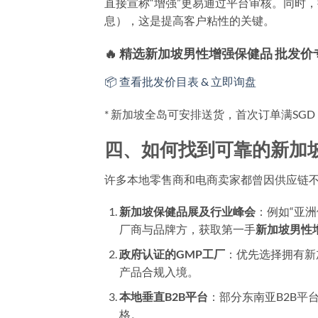
直接宣称“增强”更易通过平台审核。同时
息），这是提高客户粘性的关键。
🔥 精选新加坡男性增强保健品 批发
📦 查看批发价目表 & 立即询盘
* 新加坡全岛可安排送货，首次订单满SGD
四、如何找到可靠的新加
许多本地零售商和电商卖家都曾因供应链
新加坡保健品展及行业峰会
：例如“亚洲
厂商与品牌方，获取第一手
新加坡男性
政府认证的GMP工厂
：优先选择拥有新加
产品合规入境。
本地垂直B2B平台
：部分东南亚B2B平
格。