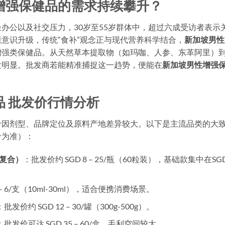
增强保健品的需求持续攀升？
办公以及社交压力，30岁至55岁群体中，超过六成受访者表示
意识升级，传统“食补”观念正与现代营养科学结合，
新加坡男性
增强类保健品。从天然草本提取物（如玛咖、人参、东革阿里）
发明显。批发商若能精准捕捉这一趋势，便能在
新加坡男性增强
 批发价行情分析
价因剂型、品牌定位及原料产地差异较大。以下是主流品类的大
价为准）：
复合）
：批发价约 SGD 8 – 25/瓶（60粒装），基础款集中在SG
5 – 6/支（10ml-30ml），适合便携消费场景。
：批发价约 SGD 12 – 30/罐（300g-500g）。
：批发价可达 SGD 35 – 60/盒，毛利空间较大。