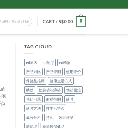
CART /
S$
0.00
0
OGIN / REGISTER
TAG CLOUD
ed原因
ed治疗
ed药物
产品对比
产品评测
使用评价
保健品推荐
健康生活方式
化的
助勃
勃起功能障碍
勃起困难
的实
勃起问题
射精控制
延时
要点
延时方法
性生活持久
成分分析
持久
效果评测
新加坡
新加坡保健品