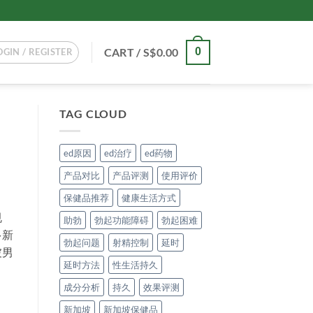
CART /
S$
0.00
0
OGIN / REGISTER
TAG CLOUD
ed原因
ed治疗
ed药物
产品对比
产品评测
使用评价
保健品推荐
健康生活方式
规
助勃
勃起功能障碍
勃起困难
多新
勃起问题
射精控制
延时
坡男
延时方法
性生活持久
成分分析
持久
效果评测
新加坡
新加坡保健品