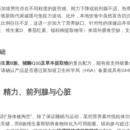
上新加坡男性存在不同程度的疲劳感、精力下降或前列腺不适。热
导致新陈代谢减缓与免疫力波动。此外，本地饮食中虽然富含叻
入比例往往不足，这进一步加大了营养缺口。针对性的保健品并
镁、维生素D、番茄红素、锯棕榈提取物等）来填补膳食空缺，支
础
生素B族、辅酶Q10及草本提取物
的复合配方，能有效支持能量
请确认产品是否通过新加坡卫生科学局（HSA）备案或具有GM
：精力、前列腺与心脏
到“身体被掏空”。除了保证睡眠与运动，某些营养素对线粒体功
的关键，而B族维生素帮助将食物转化为可用能量。镁则参与超过3