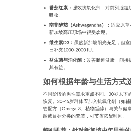
番茄红素：
强效抗氧化剂，对前列腺组
吸收。
南非醉茄（Ashwagandha）：
适应原草
新加坡高压职场中很受欢迎。
维生素D3：
虽然新加坡阳光充足，但室
日补充1000-2000 IU。
益生菌与消化酶：
改善肠道健康，间接
其有益。
如何根据年龄与生活方式
不同阶段的男性需求重点不同。30岁以下
恢复。30-45岁群体应加入抗氧化剂（如
管配方（Omega-3、植物甾醇）与关节
龄或目标分类的套装，可节省搭配时间。
特别推荐：针对新加坡中年男性的