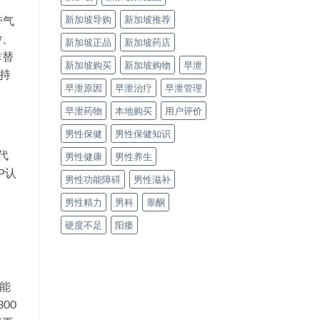
新加坡导购
新加坡推荐
带气
沙、
新加坡正品
新加坡药店
非替
新加坡购买
新加坡购物
早泄
持
早泄原因
早泄治疗
早泄管理
早泄药物
本地购买
用户评价
男性保健
男性保健知识
代
男性健康
男性养生
P认
男性功能障碍
男性滋补
男性精力
男科
睾酮
硬度不足
阳痿
能
00