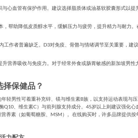
织与心血管有保护作用。建议选择脂质体或油基软胶囊形式以提
本，帮助降低皮质醇水平，缓解压力与疲劳，提升精力与耐力。
内工作者普遍缺乏。D3对免疫、骨骼与情绪调节至关重要，建
提升营养吸收与免疫力。对于经常外食或肠胃敏感的新加坡男性
选择保健品？
的年轻男性可着重补充锌、镁与维生素B族，以支持运动表现与压
辅酶Q10、维生素C）与前列腺支持成分。45岁以上则建议强化心
健康营养素（如葡萄糖胺、MSM）。在线购买时，许多品牌提供按
活力配方