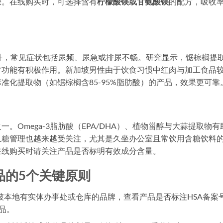
缺。在线购买时，可选择含有
柠檬酸镁或甘氨酸镁
的配方，吸收
上升，常见症状包括尿频、尿急或排尿不畅。研究显示，锯棕榈提
常功能有积极作用。新加坡男性由于饮食习惯中红肉与加工食品
准化提取物（如锯棕榈含85-95%脂肪酸）的产品，效果更可靠
Omega-3脂肪酸（EPA/DHA）、植物甾醇与大蒜提取物有
血糖管理也越来越受关注，尤其是久坐办公室且常饮用含糖饮料
在线购买时请关注产品是否标明有效成分含量。
品的5个关键原则
坡本地有实体办事处或仓库的品牌，查看产品是否标注HSA备案
品。