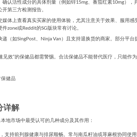
确认活性成分的具体剂量（例如锌15mg、番茄红素10mg），
公开第三方检测报告。
交媒体上查看真实买家的使用体验，尤其注意关于效果、服用感
one或Reddit的SG版块常有讨论。
（如SingPost、Ninja Van）且支持退换货的商家。部分平台
快速见效”的保健品都需警惕。合法保健品不能替代医疗，只能作
方保健品
分详解
出本地市场中最受认可的几种成分及其作用：
肪酸，支持前列腺健康与排尿顺畅。常与南瓜籽油或荨麻根协同使用