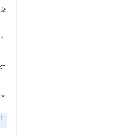
。您
个
ST
会为
公