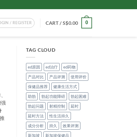
CART /
S$
0.00
0
OGIN / REGISTER
TAG CLOUD
ed原因
ed治疗
ed药物
产品对比
产品评测
使用评价
保健品推荐
健康生活方式
作、
助勃
勃起功能障碍
勃起困难
增强
勃起问题
射精控制
延时
身
延时方法
性生活持久
推
成分分析
持久
效果评测
新加坡
新加坡保健品