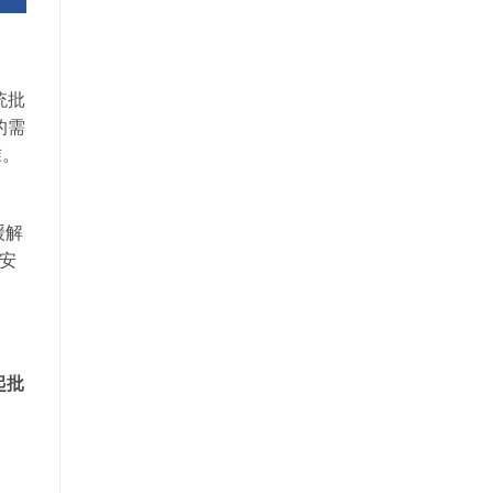
统批
的需
准。
缓解
安
起批