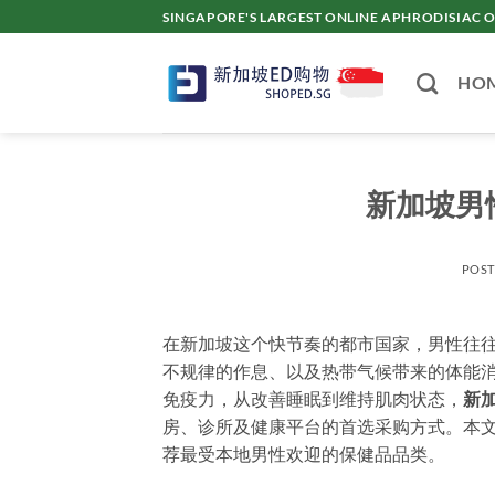
Skip
SINGAPORE'S LARGEST ONLINE APHRODISI
to
content
HO
新加坡男
POS
在新加坡这个快节奏的都市国家，男性往
不规律的作息、以及热带气候带来的体能
免疫力，从改善睡眠到维持肌肉状态，
新
房、诊所及健康平台的首选采购方式。本文
荐最受本地男性欢迎的保健品品类。