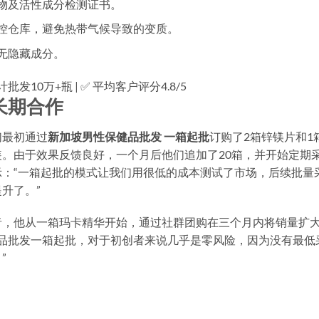
物及活性成分检测证书。
控仓库，避免热带气候导致的变质。
无隐藏成分。
批发10万+瓶 | ✅ 平均客户评分4.8/5
长期合作
们最初通过
新加坡男性保健品批发 一箱起批
订购了2箱锌镁片和1
。由于效果反馈良好，一个月后他们追加了20箱，并开始定期
：“一箱起批的模式让我们用很低的成本测试了市场，后续批量
升了。”
者，他从一箱玛卡精华开始，通过社群团购在三个月内将销量扩
健品批发一箱起批，对于初创者来说几乎是零风险，因为没有最低
”