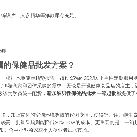
岛免运费
、锌镁片、人参精华等爆款库存充足。
转账
属的保健品批发方案？
。根据本地健康趋势报告，超过65%的30岁以上男性定期服用
足了B端商家和团体采购的需求。无论是开设健康食品店的店主，
教练为学员统一配货，
新加坡男性保健品批发 一箱起批
都提供了
失快，加上常见的空调环境导致的代谢变慢，使得锌、镁、维生素
较高，批量采购则能降低30%-50%的成本。更重要的是，一箱
非常适合中小型商家或个人创业者试水市场。