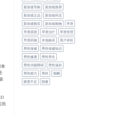
新加坡导购
新加坡推荐
新加坡正品
新加坡药店
新加坡购买
新加坡购物
早泄
早泄原因
早泄治疗
早泄管理
早泄药物
本地购买
用户评价
男性保健
男性保健知识
男性健康
男性养生
男性功能障碍
男性滋补
膳食
还
男性精力
男科
睾酮
极
硬度不足
阳痿
D
起批