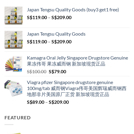
Japan Tengsu Quality Goods (buy3 get1 free)
Price
S$
119.00
–
S$
209.00
range:
S$119.00
Japan Tengsu Quality Goods
through
Price
S$
119.00
–
S$
209.00
S$209.00
range:
S$119.00
Kamagra Oral Jelly Singapore Drugstore Genuine
through
果冻伟哥 果冻威而钢 新加坡现货正品
S$209.00
Original
Current
S$
100.00
S$
79.00
price
price
Viagra pfizer Singapore drugstore genuine
was:
is:
100mg/tab 威而钢Viagra伟哥美国辉瑞威而钢西
S$100.00.
S$79.00.
地那非片美国原厂正货 新加坡现货正品
Price
S$
89.00
–
S$
209.00
range:
S$89.00
FEATURED
through
S$209.00