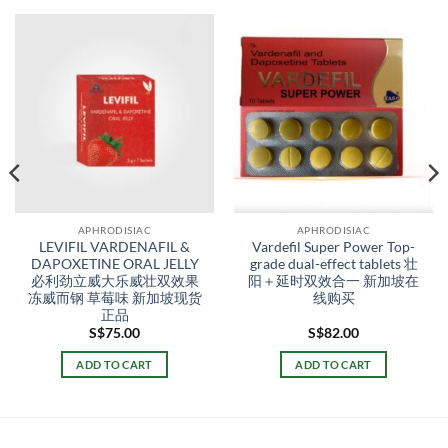
APHRODISIAC
APHRODISIAC
LEVIFIL VARDENAFIL &
Vardefil Super Power Top-
DAPOXETINE ORAL JELLY
grade dual-effect tablets 壮
必利劲立威大乐威壮双效果
阳＋延时双效合一 新加坡在
冻威而钢 草莓味 新加坡现货
线购买
正品
t
S$
75.00
S$
82.00
ADD TO CART
ADD TO CART
00.