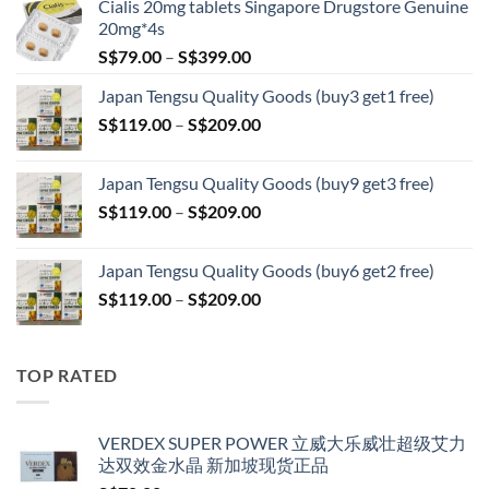
Cialis 20mg tablets Singapore Drugstore Genuine
20mg*4s
Price
S$
79.00
–
S$
399.00
range:
Japan Tengsu Quality Goods (buy3 get1 free)
S$79.00
Price
S$
119.00
–
S$
209.00
through
range:
S$399.00
S$119.00
Japan Tengsu Quality Goods (buy9 get3 free)
through
Price
S$
119.00
–
S$
209.00
S$209.00
range:
S$119.00
Japan Tengsu Quality Goods (buy6 get2 free)
through
Price
S$
119.00
–
S$
209.00
S$209.00
range:
S$119.00
through
TOP RATED
S$209.00
VERDEX SUPER POWER 立威大乐威壮超级艾力
达双效金水晶 新加坡现货正品