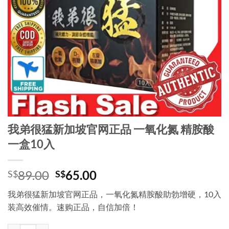
我弟很猛新加坡官网正品 一氧化氮 精胺酸
一盒10入
Original
Current
89.00
65.00
S$
S$
price
price
我弟很猛新加坡官网正品，一氧化氮精胺酸助勃增硬，10入
was:
is:
装高效催情。速购正品，自信加倍！
S$89.00.
S$65.00.