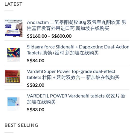
LATEST
Andractim 二氢睾酮凝胶80g 双氢睾丸酮软膏 男
性器官发育外用进口药 新加坡在线购买
Price
S$
160.00
–
S$
600.00
range:
Sildagra force Sildenafil + Dapoxetine Dual-Action
S$160.00
Tablets 助勃+延时 新加坡在线购买
through
S$
84.00
S$600.00
Vardefil Super Power Top-grade dual-effect
tablets 壮阳＋延时双效合一 新加坡在线购买
S$
82.00
VARDEFIL POWER Vardenafil tablets 双效片 新
加坡在线购买
S$
83.00
BEST SELLING