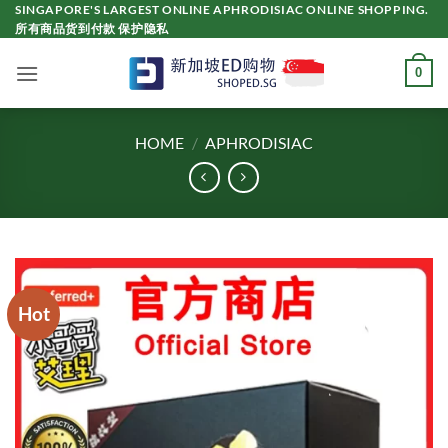
Skip
SINGAPORE'S LARGEST ONLINE APHRODISIAC ONLINE SHOPPING.
所有商品货到付款 保护隐私
to
content
0
HOME
/
APHRODISIAC
Hot