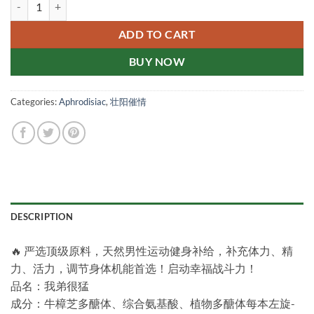
我弟很猛新加坡官网正品 一氧化氮 精胺酸一盒10入 quantity
ADD TO CART
BUY NOW
Categories:
Aphrodisiac
,
壮阳催情
DESCRIPTION
🔥 严选顶级原料，天然男性运动健身补给，补充体力、精
力、活力，调节身体机能首选！启动幸福战斗力！
品名：我弟很猛
成分：牛樟芝多醣体、综合氨基酸、植物多醣体每本左旋-