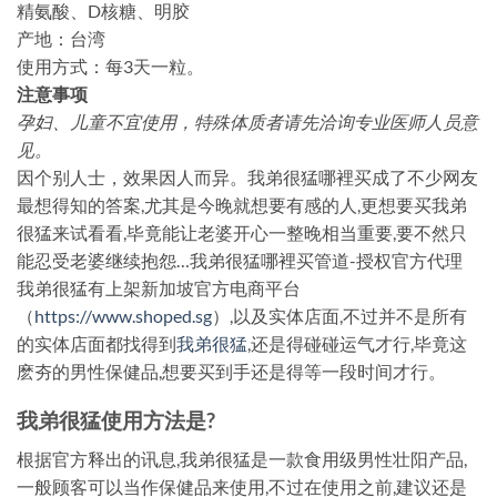
精氨酸、D核糖、明胶
产地：台湾
使用方式：每3天一粒。
注意事项
孕妇、儿童不宜使用，特殊体质者请先洽询专业医师人员意
见。
因个别人士，效果因人而异。我弟很猛哪裡买成了不少网友
最想得知的答案,尤其是今晚就想要有感的人,更想要买我弟
很猛来试看看,毕竟能让老婆开心一整晚相当重要,要不然只
能忍受老婆继续抱怨…我弟很猛哪裡买管道-授权官方代理
我弟很猛有上架新加坡官方电商平台
（
https://www.shoped.sg
）,以及实体店面,不过并不是所有
的实体店面都找得到
我弟很猛
,还是得碰碰运气才行,毕竟这
麽夯的男性保健品,想要买到手还是得等一段时间才行。
我弟很猛使用方法是?
根据官方释出的讯息,我弟很猛是一款食用级男性壮阳产品,
一般顾客可以当作保健品来使用,不过在使用之前,建议还是