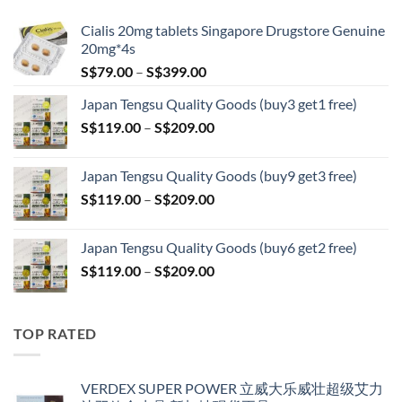
S$209.00
Cialis 20mg tablets Singapore Drugstore Genuine
20mg*4s
Price
S$
79.00
–
S$
399.00
range:
Japan Tengsu Quality Goods (buy3 get1 free)
S$79.00
Price
S$
119.00
–
S$
209.00
through
range:
S$399.00
S$119.00
Japan Tengsu Quality Goods (buy9 get3 free)
through
Price
S$
119.00
–
S$
209.00
S$209.00
range:
S$119.00
Japan Tengsu Quality Goods (buy6 get2 free)
through
Price
S$
119.00
–
S$
209.00
S$209.00
range:
S$119.00
through
TOP RATED
S$209.00
VERDEX SUPER POWER 立威大乐威壮超级艾力