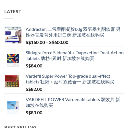
LATEST
Andractim 二氢睾酮凝胶80g 双氢睾丸酮软膏 男
性器官发育外用进口药 新加坡在线购买
Price
S$
160.00
–
S$
600.00
range:
Sildagra force Sildenafil + Dapoxetine Dual-Action
S$160.00
Tablets 助勃+延时 新加坡在线购买
through
S$
84.00
S$600.00
Vardefil Super Power Top-grade dual-effect
tablets 壮阳＋延时双效合一 新加坡在线购买
S$
82.00
VARDEFIL POWER Vardenafil tablets 双效片 新
加坡在线购买
S$
83.00
BEST SELLING