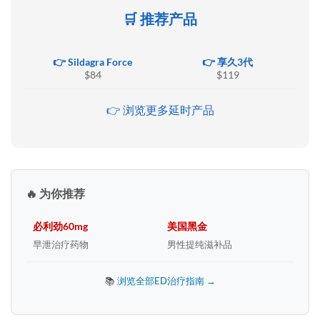
🛒 推荐产品
👉 Sildagra Force
👉 享久3代
$84
$119
👉 浏览更多延时产品
🔥 为你推荐
必利劲60mg
美国黑金
早泄治疗药物
男性提纯滋补品
📚
浏览全部ED治疗指南 →