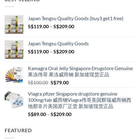
Japan Tengsu Quality Goods (buy3 get1 free)
Price
S$
119.00
–
S$
209.00
range:
S$119.00
Japan Tengsu Quality Goods
through
Price
S$
119.00
–
S$
209.00
S$209.00
range:
S$119.00
Kamagra Oral Jelly Singapore Drugstore Genuine
through
果冻伟哥 果冻威而钢 新加坡现货正品
S$209.00
Original
Current
S$
100.00
S$
79.00
price
price
Viagra pfizer Singapore drugstore genuine
was:
is:
100mg/tab 威而钢Viagra伟哥美国辉瑞威而钢西
S$100.00.
S$79.00.
地那非片美国原厂正货 新加坡现货正品
Price
S$
89.00
–
S$
209.00
range:
S$89.00
FEATURED
through