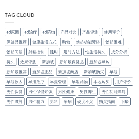
TAG CLOUD
ed原因
ed治疗
ed药物
产品对比
产品评测
使用评价
保健品推荐
健康生活方式
助勃
勃起功能障碍
勃起困难
勃起问题
射精控制
延时
延时方法
性生活持久
成分分析
持久
效果评测
新加坡
新加坡保健品
新加坡导购
新加坡推荐
新加坡正品
新加坡药店
新加坡购买
早泄
早泄原因
早泄治疗
早泄管理
早泄药物
本地购买
用户评价
男性保健
男性保健知识
男性健康
男性养生
男性功能障碍
男性滋补
男性精力
男科
睾酮
硬度不足
购买指南
阳痿