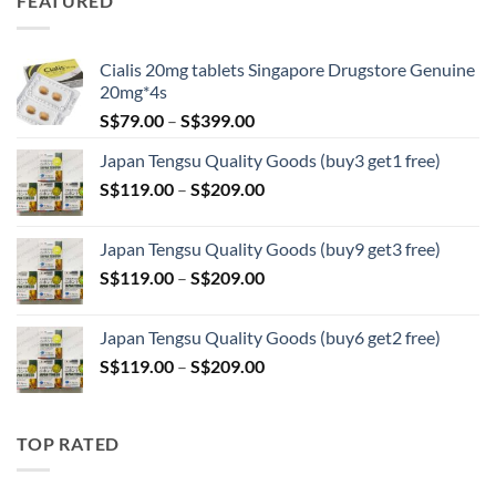
FEATURED
through
S$209.00
Cialis 20mg tablets Singapore Drugstore Genuine
20mg*4s
Price
S$
79.00
–
S$
399.00
range:
Japan Tengsu Quality Goods (buy3 get1 free)
S$79.00
Price
S$
119.00
–
S$
209.00
through
range:
S$399.00
S$119.00
Japan Tengsu Quality Goods (buy9 get3 free)
through
Price
S$
119.00
–
S$
209.00
S$209.00
range:
S$119.00
Japan Tengsu Quality Goods (buy6 get2 free)
through
Price
S$
119.00
–
S$
209.00
S$209.00
range:
S$119.00
through
TOP RATED
S$209.00