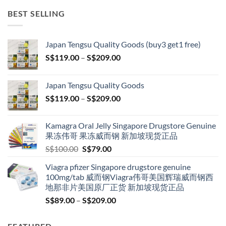
BEST SELLING
Japan Tengsu Quality Goods (buy3 get1 free)
Price
S$
119.00
–
S$
209.00
range:
S$119.00
Japan Tengsu Quality Goods
through
Price
S$
119.00
–
S$
209.00
S$209.00
range:
S$119.00
Kamagra Oral Jelly Singapore Drugstore Genuine
through
果冻伟哥 果冻威而钢 新加坡现货正品
S$209.00
Original
Current
S$
100.00
S$
79.00
price
price
Viagra pfizer Singapore drugstore genuine
was:
is:
100mg/tab 威而钢Viagra伟哥美国辉瑞威而钢西
S$100.00.
S$79.00.
地那非片美国原厂正货 新加坡现货正品
Price
S$
89.00
–
S$
209.00
range:
S$89.00