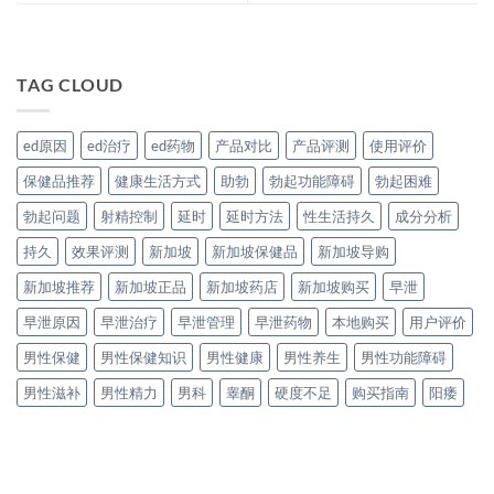
TAG CLOUD
ed原因
ed治疗
ed药物
产品对比
产品评测
使用评价
保健品推荐
健康生活方式
助勃
勃起功能障碍
勃起困难
勃起问题
射精控制
延时
延时方法
性生活持久
成分分析
持久
效果评测
新加坡
新加坡保健品
新加坡导购
新加坡推荐
新加坡正品
新加坡药店
新加坡购买
早泄
早泄原因
早泄治疗
早泄管理
早泄药物
本地购买
用户评价
男性保健
男性保健知识
男性健康
男性养生
男性功能障碍
男性滋补
男性精力
男科
睾酮
硬度不足
购买指南
阳痿