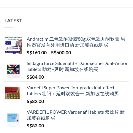
LATEST
Andractim 二氢睾酮凝胶80g 双氢睾丸酮软膏 男
性器官发育外用进口药 新加坡在线购买
Price
S$
160.00
–
S$
600.00
range:
Sildagra force Sildenafil + Dapoxetine Dual-Action
S$160.00
Tablets 助勃+延时 新加坡在线购买
through
S$
84.00
S$600.00
Vardefil Super Power Top-grade dual-effect
tablets 壮阳＋延时双效合一 新加坡在线购买
S$
82.00
VARDEFIL POWER Vardenafil tablets 双效片 新
加坡在线购买
S$
83.00