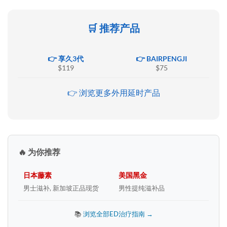
🛒 推荐产品
👉 享久3代
👉 BAIRPENGJI
$119
$75
👉 浏览更多外用延时产品
🔥 为你推荐
日本藤素
美国黑金
男士滋补, 新加坡正品现货
男性提纯滋补品
📚
浏览全部ED治疗指南 →