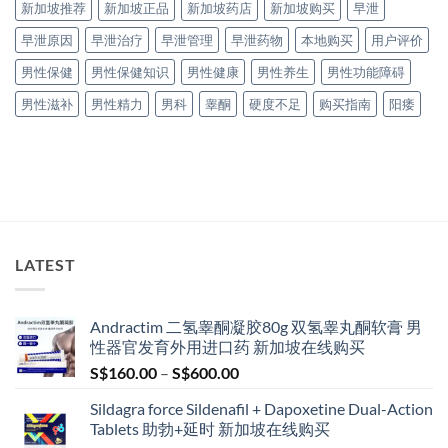
新加坡推荐
新加坡正品
新加坡药店
新加坡购买
早泄
早泄原因
早泄治疗
早泄管理
早泄药物
本地购买
用户评价
男性保健
男性保健知识
男性健康
男性养生
男性功能障碍
男性滋补
男性精力
男科
睾酮
硬度不足
购买指南
阳痿
LATEST
Andractim 二氢睾酮凝胶80g 双氢睾丸酮软膏 男
性器官发育外用进口药 新加坡在线购买
Price
S$
160.00
–
S$
600.00
range:
Sildagra force Sildenafil + Dapoxetine Dual-Action
S$160.00
Tablets 助勃+延时 新加坡在线购买
through