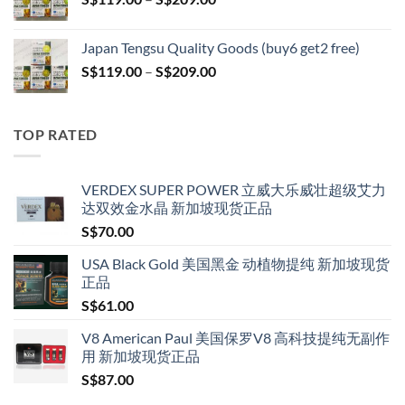
S$209.00
range:
S$119.00
Japan Tengsu Quality Goods (buy6 get2 free)
through
Price
S$
119.00
–
S$
209.00
S$209.00
range:
S$119.00
through
TOP RATED
S$209.00
VERDEX SUPER POWER 立威大乐威壮超级艾力
达双效金水晶 新加坡现货正品
S$
70.00
USA Black Gold 美国黑金 动植物提纯 新加坡现货
正品
S$
61.00
V8 American Paul 美国保罗V8 高科技提纯无副作
用 新加坡现货正品
S$
87.00