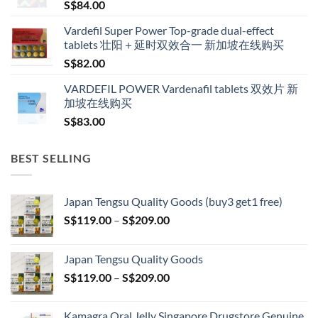
S$
84.00
S$600.00
Vardefil Super Power Top-grade dual-effect
tablets 壮阳＋延时双效合一 新加坡在线购买
S$
82.00
VARDEFIL POWER Vardenafil tablets 双效片 新
加坡在线购买
S$
83.00
BEST SELLING
Japan Tengsu Quality Goods (buy3 get1 free)
Price
S$
119.00
–
S$
209.00
range:
S$119.00
Japan Tengsu Quality Goods
through
Price
S$
119.00
–
S$
209.00
S$209.00
range:
S$119.00
Kamagra Oral Jelly Singapore Drugstore Genuine