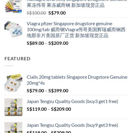
through
果冻伟哥 果冻威而钢 新加坡现货正品
S$209.00
Original
Current
S$
100.00
S$
79.00
price
price
Viagra pfizer Singapore drugstore genuine
was:
is:
100mg/tab 威而钢Viagra伟哥美国辉瑞威而钢西
S$100.00.
S$79.00.
地那非片美国原厂正货 新加坡现货正品
Price
S$
89.00
–
S$
209.00
range:
S$89.00
FEATURED
through
S$209.00
Cialis 20mg tablets Singapore Drugstore Genuine
20mg*4s
Price
S$
79.00
–
S$
399.00
range:
Japan Tengsu Quality Goods (buy3 get1 free)
S$79.00
Price
S$
119.00
–
S$
209.00
through
range:
S$399.00
S$119.00
Japan Tengsu Quality Goods (buy9 get3 free)
through
Price
S$
119.00
–
S$
209.00