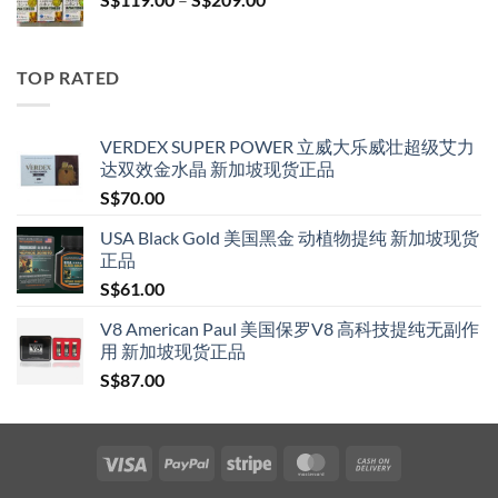
S$209.00
range:
S$119.00
through
TOP RATED
S$209.00
VERDEX SUPER POWER 立威大乐威壮超级艾力
达双效金水晶 新加坡现货正品
S$
70.00
USA Black Gold 美国黑金 动植物提纯 新加坡现货
正品
S$
61.00
V8 American Paul 美国保罗V8 高科技提纯无副作
用 新加坡现货正品
S$
87.00
Visa
PayPal
Stripe
MasterCard
Cash
On