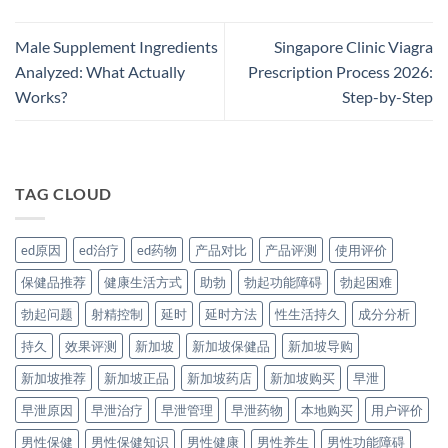
Male Supplement Ingredients
Singapore Clinic Viagra
Analyzed: What Actually
Prescription Process 2026:
Works?
Step-by-Step
TAG CLOUD
ed原因
ed治疗
ed药物
产品对比
产品评测
使用评价
保健品推荐
健康生活方式
助勃
勃起功能障碍
勃起困难
勃起问题
射精控制
延时
延时方法
性生活持久
成分分析
持久
效果评测
新加坡
新加坡保健品
新加坡导购
新加坡推荐
新加坡正品
新加坡药店
新加坡购买
早泄
早泄原因
早泄治疗
早泄管理
早泄药物
本地购买
用户评价
男性保健
男性保健知识
男性健康
男性养生
男性功能障碍