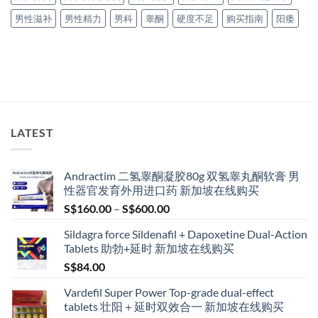
男性滋补
男性精力
男科
睾酮
硬度不足
购买指南
阳痿
LATEST
Andractim 二氢睾酮凝胶80g 双氢睾丸酮软膏 男
性器官发育外用进口药 新加坡在线购买
Price
S$
160.00
–
S$
600.00
range:
Sildagra force Sildenafil + Dapoxetine Dual-Action
S$160.00
Tablets 助勃+延时 新加坡在线购买
through
S$
84.00
S$600.00
Vardefil Super Power Top-grade dual-effect
tablets 壮阳＋延时双效合一 新加坡在线购买