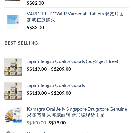
S$
82.00
VARDEFIL POWER Vardenafil tablets 双效片 新
加坡在线购买
S$
83.00
BEST SELLING
Japan Tengsu Quality Goods (buy3 get1 free)
Price
S$
119.00
–
S$
209.00
range:
S$119.00
Japan Tengsu Quality Goods
through
Price
S$
119.00
–
S$
209.00
S$209.00
range:
S$119.00
Kamagra Oral Jelly Singapore Drugstore Genuine
through
果冻伟哥 果冻威而钢 新加坡现货正品
S$209.00
Original
Current
S$
100.00
S$
79.00
price
price