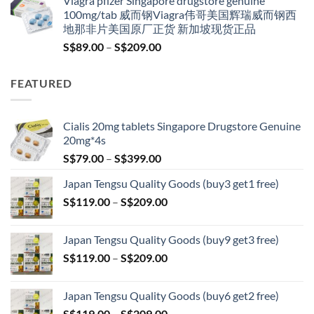
Viagra pfizer Singapore drugstore genuine
was:
is:
100mg/tab 威而钢Viagra伟哥美国辉瑞威而钢西
S$100.00.
S$79.00.
地那非片美国原厂正货 新加坡现货正品
Price
S$
89.00
–
S$
209.00
range:
S$89.00
FEATURED
through
S$209.00
Cialis 20mg tablets Singapore Drugstore Genuine
20mg*4s
Price
S$
79.00
–
S$
399.00
range:
Japan Tengsu Quality Goods (buy3 get1 free)
S$79.00
Price
S$
119.00
–
S$
209.00
through
range:
S$399.00
S$119.00
Japan Tengsu Quality Goods (buy9 get3 free)
through
Price
S$
119.00
–
S$
209.00
S$209.00
range:
S$119.00
Japan Tengsu Quality Goods (buy6 get2 free)
through
Price
S$
119.00
–
S$
209.00