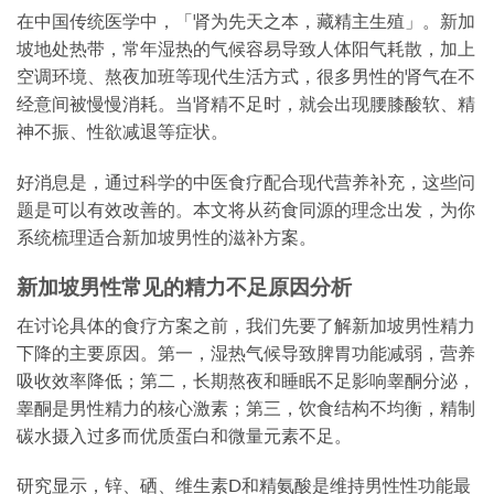
在中国传统医学中，「肾为先天之本，藏精主生殖」。新加
坡地处热带，常年湿热的气候容易导致人体阳气耗散，加上
空调环境、熬夜加班等现代生活方式，很多男性的肾气在不
经意间被慢慢消耗。当肾精不足时，就会出现腰膝酸软、精
神不振、性欲减退等症状。
好消息是，通过科学的中医食疗配合现代营养补充，这些问
题是可以有效改善的。本文将从药食同源的理念出发，为你
系统梳理适合新加坡男性的滋补方案。
新加坡男性常见的精力不足原因分析
在讨论具体的食疗方案之前，我们先要了解新加坡男性精力
下降的主要原因。第一，湿热气候导致脾胃功能减弱，营养
吸收效率降低；第二，长期熬夜和睡眠不足影响睾酮分泌，
睾酮是男性精力的核心激素；第三，饮食结构不均衡，精制
碳水摄入过多而优质蛋白和微量元素不足。
研究显示，锌、硒、维生素D和精氨酸是维持男性性功能最