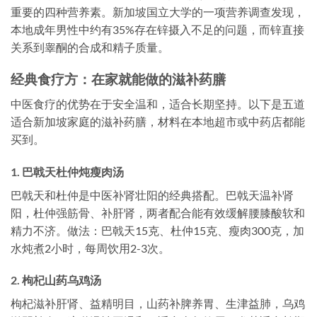
重要的四种营养素。新加坡国立大学的一项营养调查发现，
本地成年男性中约有35%存在锌摄入不足的问题，而锌直接
关系到睾酮的合成和精子质量。
经典食疗方：在家就能做的滋补药膳
中医食疗的优势在于安全温和，适合长期坚持。以下是五道
适合新加坡家庭的滋补药膳，材料在本地超市或中药店都能
买到。
1. 巴戟天杜仲炖瘦肉汤
巴戟天和杜仲是中医补肾壮阳的经典搭配。巴戟天温补肾
阳，杜仲强筋骨、补肝肾，两者配合能有效缓解腰膝酸软和
精力不济。做法：巴戟天15克、杜仲15克、瘦肉300克，加
水炖煮2小时，每周饮用2-3次。
2. 枸杞山药乌鸡汤
枸杞滋补肝肾、益精明目，山药补脾养胃、生津益肺，乌鸡