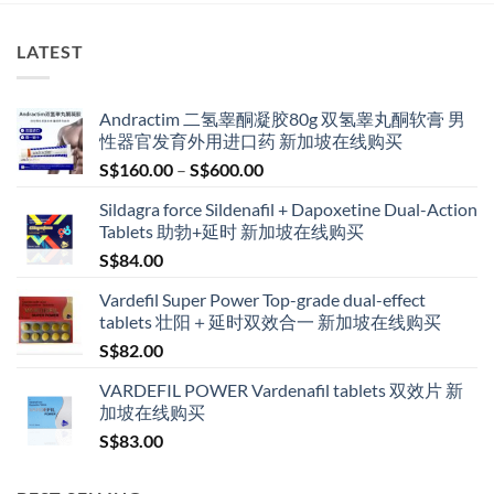
LATEST
Andractim 二氢睾酮凝胶80g 双氢睾丸酮软膏 男
性器官发育外用进口药 新加坡在线购买
Price
S$
160.00
–
S$
600.00
range:
Sildagra force Sildenafil + Dapoxetine Dual-Action
S$160.00
Tablets 助勃+延时 新加坡在线购买
through
S$
84.00
S$600.00
Vardefil Super Power Top-grade dual-effect
tablets 壮阳＋延时双效合一 新加坡在线购买
S$
82.00
VARDEFIL POWER Vardenafil tablets 双效片 新
加坡在线购买
S$
83.00