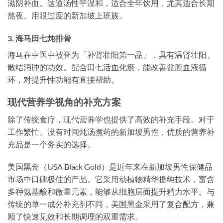
滋阴补血。这道汤性平温和，适合全年饮用，尤其适合长期
熬夜、用眼过度的新加坡上班族。
3. 海马田七炖排骨
海马在中医中被誉为「补肾壮阳第一品」，具有温肾壮阳、
散结消肿的功效。配合田七活血化瘀，能改善盆腔血液循
环，对提升性功能有直接帮助。
现代营养学视角的补充方案
除了传统食疗，现代营养学也提供了高效的补充手段。对于
工作繁忙、没有时间炖汤煮药的新加坡男性，优质的营养补
充品是一个务实的选择。
美国黑金（USA Black Gold）是近年来在新加坡男性保健品
市场中口碑极佳的产品。它采用动植物精华提纯技术，富含
多种氨基酸和微量元素，能够从细胞层面提升精力水平。与
传统的单一成分补充剂不同，美国黑金采用了复合配方，兼
顾了快速见效和长期调理的双重需求。