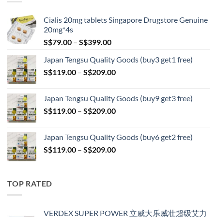
S$209.00
Cialis 20mg tablets Singapore Drugstore Genuine
20mg*4s
Price
S$
79.00
–
S$
399.00
range:
Japan Tengsu Quality Goods (buy3 get1 free)
S$79.00
Price
S$
119.00
–
S$
209.00
through
range:
S$399.00
S$119.00
Japan Tengsu Quality Goods (buy9 get3 free)
through
Price
S$
119.00
–
S$
209.00
S$209.00
range:
S$119.00
Japan Tengsu Quality Goods (buy6 get2 free)
through
Price
S$
119.00
–
S$
209.00
S$209.00
range:
S$119.00
through
TOP RATED
S$209.00
VERDEX SUPER POWER 立威大乐威壮超级艾力