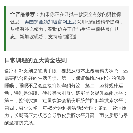
💡
产品推荐：
如果你正在寻找一款安全有效的男性保
健品，
美国黑金新加坡官网正品
采用动植物精华提纯，
从根源补充精力，帮助你在工作与生活中保持最佳状
态。新加坡现货，支持暗包配送。
日常调理的五大黄金法则
食疗和补充剂是辅助手段，要想从根本上改善精力状态，还
需要配合良好的生活习惯。第一，保证每晚7-8小时的优质
睡眠，睡眠不足会直接抑制睾酮分泌；第二，坚持规律运
动，特别是深蹲、硬拉等大肌群训练能显著提升睾酮水平；
第三，控制饮酒，过量饮酒会损伤肝脏并降低雄激素水平；
第四，减少久坐，每45分钟起身活动5分钟；第五，管理压
力，长期高压力状态会导致皮质醇水平升高，而皮质醇与睾
酮呈拮抗关系。