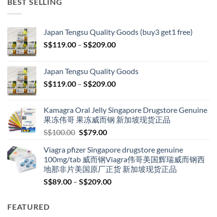
BEST SELLING
Japan Tengsu Quality Goods (buy3 get1 free)
Price
S$
119.00
–
S$
209.00
range:
S$119.00
Japan Tengsu Quality Goods
through
Price
S$
119.00
–
S$
209.00
S$209.00
range:
S$119.00
Kamagra Oral Jelly Singapore Drugstore Genuine
through
果冻伟哥 果冻威而钢 新加坡现货正品
S$209.00
Original
Current
S$
100.00
S$
79.00
price
price
Viagra pfizer Singapore drugstore genuine
was:
is:
100mg/tab 威而钢Viagra伟哥美国辉瑞威而钢西
S$100.00.
S$79.00.
地那非片美国原厂正货 新加坡现货正品
Price
S$
89.00
–
S$
209.00
range:
S$89.00
FEATURED
through