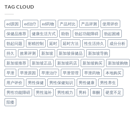
TAG CLOUD
ed原因
ed治疗
ed药物
产品对比
产品评测
使用评价
保健品推荐
健康生活方式
助勃
勃起功能障碍
勃起困难
勃起问题
射精控制
延时
延时方法
性生活持久
成分分析
持久
效果评测
新加坡
新加坡保健品
新加坡导购
新加坡推荐
新加坡正品
新加坡药店
新加坡购买
新加坡购物
早泄
早泄原因
早泄治疗
早泄管理
早泄药物
本地购买
用户评价
男性保健
男性保健知识
男性健康
男性养生
男性功能障碍
男性滋补
男性精力
男科
睾酮
硬度不足
阳痿