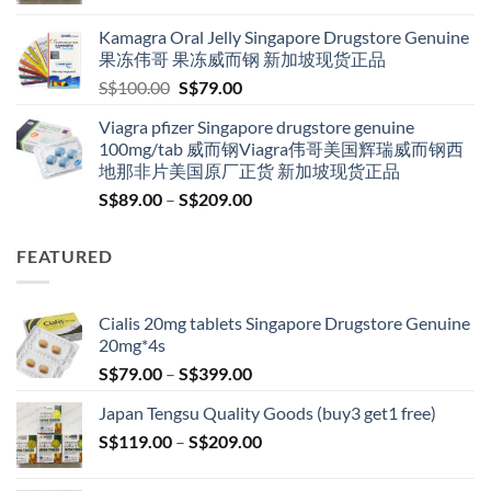
S$119.00
Kamagra Oral Jelly Singapore Drugstore Genuine
through
果冻伟哥 果冻威而钢 新加坡现货正品
S$209.00
Original
Current
S$
100.00
S$
79.00
price
price
Viagra pfizer Singapore drugstore genuine
was:
is:
100mg/tab 威而钢Viagra伟哥美国辉瑞威而钢西
S$100.00.
S$79.00.
地那非片美国原厂正货 新加坡现货正品
Price
S$
89.00
–
S$
209.00
range:
S$89.00
FEATURED
through
S$209.00
Cialis 20mg tablets Singapore Drugstore Genuine
20mg*4s
Price
S$
79.00
–
S$
399.00
range:
Japan Tengsu Quality Goods (buy3 get1 free)
S$79.00
Price
S$
119.00
–
S$
209.00
through
range:
S$399.00
S$119.00