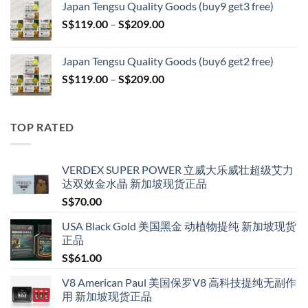
Japan Tengsu Quality Goods (buy9 get3 free)
through
Price
S$
119.00
–
S$
209.00
S$209.00
range:
S$119.00
Japan Tengsu Quality Goods (buy6 get2 free)
through
Price
S$
119.00
–
S$
209.00
S$209.00
range:
S$119.00
through
TOP RATED
S$209.00
VERDEX SUPER POWER 立威大乐威壮超级艾力
达双效金水晶 新加坡现货正品
S$
70.00
USA Black Gold 美国黑金 动植物提纯 新加坡现货
正品
S$
61.00
V8 American Paul 美国保罗V8 高科技提纯无副作
用 新加坡现货正品