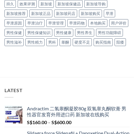
持久
效果评测
新加坡
新加坡保健品
新加坡导购
新加坡推荐
新加坡正品
新加坡药店
新加坡购买
早泄
早泄原因
早泄治疗
早泄管理
早泄药物
本地购买
用户评价
男性保健
男性保健知识
男性健康
男性养生
男性功能障碍
男性滋补
男性精力
男科
睾酮
硬度不足
购买指南
阳痿
LATEST
Andractim 二氢睾酮凝胶80g 双氢睾丸酮软膏 男
性器官发育外用进口药 新加坡在线购买
Price
S$
160.00
–
S$
600.00
range:
Sildagra force Sildenafil + Dapoxetine Dual-Action