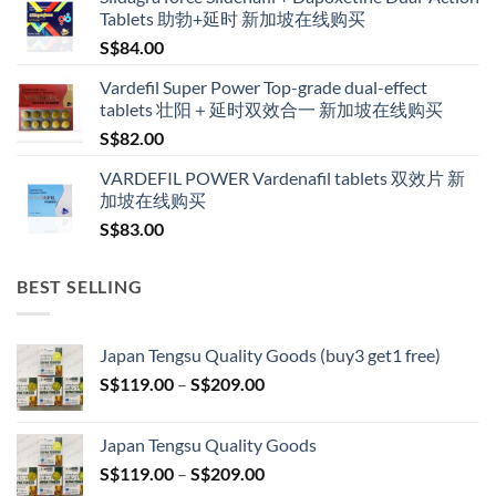
S$160.00
Tablets 助勃+延时 新加坡在线购买
through
S$
84.00
S$600.00
Vardefil Super Power Top-grade dual-effect
tablets 壮阳＋延时双效合一 新加坡在线购买
S$
82.00
VARDEFIL POWER Vardenafil tablets 双效片 新
加坡在线购买
S$
83.00
BEST SELLING
Japan Tengsu Quality Goods (buy3 get1 free)
Price
S$
119.00
–
S$
209.00
range:
S$119.00
Japan Tengsu Quality Goods
through
Price
S$
119.00
–
S$
209.00
S$209.00
range: