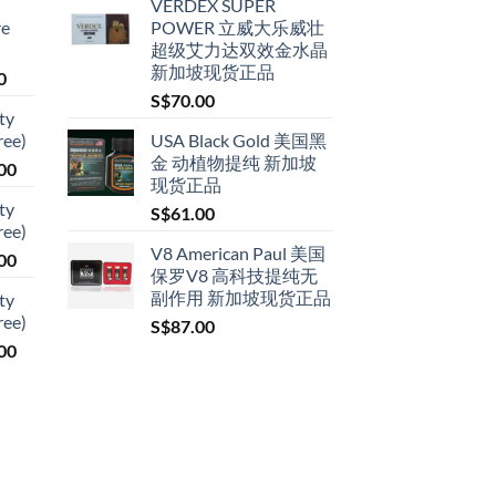
VERDEX SUPER
re
POWER 立威大乐威壮
超级艾力达双效金水晶
新加坡现货正品
Price
0
range:
S$
70.00
ty
S$79.00
ree)
USA Black Gold 美国黑
through
金 动植物提纯 新加坡
Price
00
S$399.00
现货正品
range:
ty
S$
61.00
S$119.00
ree)
through
V8 American Paul 美国
Price
00
S$209.00
保罗V8 高科技提纯无
range:
副作用 新加坡现货正品
ty
S$119.00
ree)
S$
87.00
through
Price
00
S$209.00
range:
S$119.00
through
S$209.00