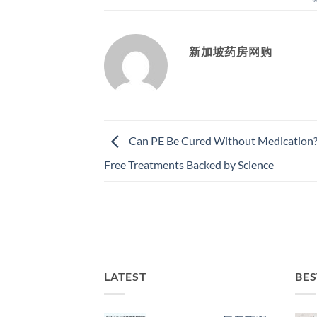
新加坡药房网购
Can PE Be Cured Without Medication?
Free Treatments Backed by Science
LATEST
BES