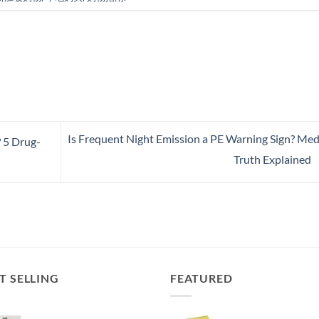
Is Frequent Night Emission a PE Warning Sign? Med
 5 Drug-
Truth Explained
T SELLING
FEATURED