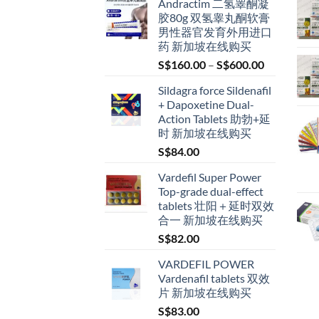
Andractim 二氢睾酮凝
胶80g 双氢睾丸酮软膏
男性器官发育外用进口
药 新加坡在线购买
Price
S$
160.00
–
S$
600.00
range:
Sildagra force Sildenafil
S$160.00
+ Dapoxetine Dual-
through
Action Tablets 助勃+延
S$600.00
时 新加坡在线购买
S$
84.00
Vardefil Super Power
Top-grade dual-effect
tablets 壮阳＋延时双效
合一 新加坡在线购买
S$
82.00
VARDEFIL POWER
Vardenafil tablets 双效
片 新加坡在线购买
S$
83.00