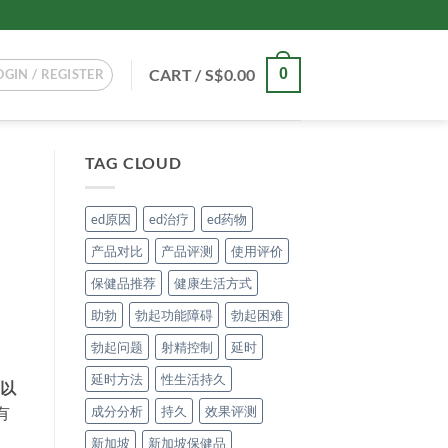
CART /
S$
0.00
0
OGIN / REGISTER
TAG CLOUD
ed原因
ed治疗
ed药物
产品对比
产品评测
使用评价
保健品推荐
健康生活方式
助勃
勃起功能障碍
勃起困难
勃起问题
射精控制
延时
延时方法
性生活持久
以
成分分析
持久
效果评测
有
新加坡
新加坡保健品