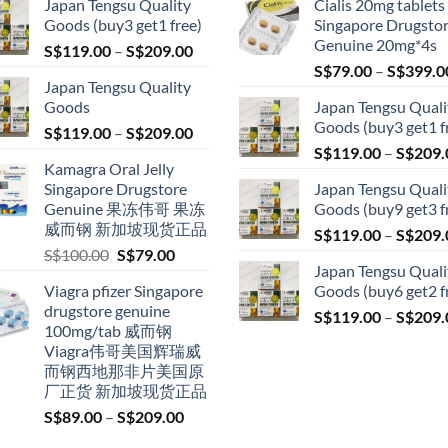
Japan Tengsu Quality
Cialis 20mg tablets
Goods (buy3 get1 free)
Singapore Drugsto
Genuine 20mg*4s
Price
S$
119.00
–
S$
209.00
range:
S$
79.00
–
S$
399.0
Japan Tengsu Quality
S$119.00
Goods
Japan Tengsu Quali
through
Goods (buy3 get1 f
Price
S$
119.00
–
S$
209.00
S$209.00
range:
S$
119.00
–
S$
209.
Kamagra Oral Jelly
S$119.00
Singapore Drugstore
Japan Tengsu Quali
through
Genuine 果冻伟哥 果冻
Goods (buy9 get3 f
S$209.00
威而钢 新加坡现货正品
S$
119.00
–
S$
209.
Original
Current
S$
100.00
S$
79.00
Japan Tengsu Quali
price
price
Viagra pfizer Singapore
Goods (buy6 get2 f
was:
is:
drugstore genuine
S$100.00.
S$79.00.
S$
119.00
–
S$
209.
100mg/tab 威而钢
Viagra伟哥美国辉瑞威
而钢西地那非片美国原
厂正货 新加坡现货正品
Price
S$
89.00
–
S$
209.00
range: