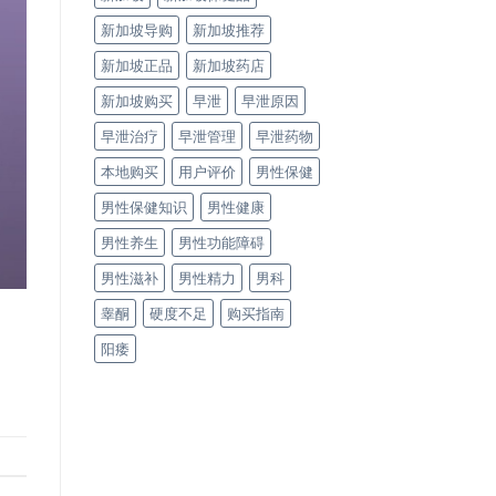
新加坡导购
新加坡推荐
新加坡正品
新加坡药店
新加坡购买
早泄
早泄原因
早泄治疗
早泄管理
早泄药物
本地购买
用户评价
男性保健
男性保健知识
男性健康
男性养生
男性功能障碍
男性滋补
男性精力
男科
睾酮
硬度不足
购买指南
阳痿