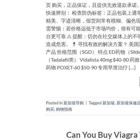
页 购买，正品保证，且提供无效退款承诺
快速辨别： 检查防伪标签：正品包装上通
精美、字迹清晰，假货则常有模糊、偏色现
需警惕：若价格远低于市场均价，很有可能是
台更可靠 ⚠️ 提醒：切勿在社交媒体上
造成危害。 💊 寻找有效的解决方案？ 美
产品 价格范围（SGD） 特点 ED药物（Sildena
（Tadalafil类） Vidalista 40mg $40-
药物 POXET-60 $50-90 专用早泄治疗 […]
Posted in
新加坡导购
|
Tagged
新加坡
,
新加坡保健
购买
,
购物指南
Can You Buy Viagra 