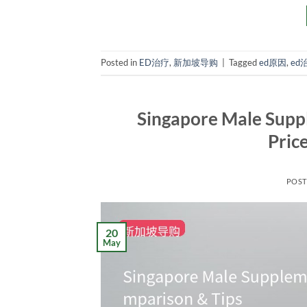
Posted in
ED治疗
,
新加坡导购
|
Tagged
ed原因
,
ed
Singapore Male Supp
Pric
POS
20
May