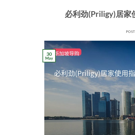
必利劲(Prilig
POS
30
May