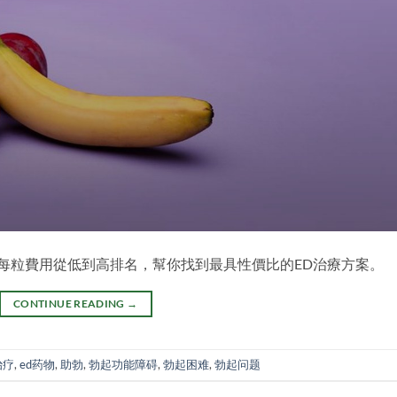
。每粒費用從低到高排名，幫你找到最具性價比的ED治療方案。
CONTINUE READING
→
治疗
,
ed药物
,
助勃
,
勃起功能障碍
,
勃起困难
,
勃起问题