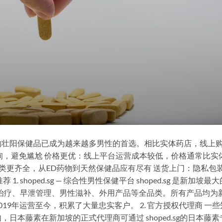
购壮阳保健品已成为越来越多男性的首选。相比实体药店，线上
询，避免尴尬 价格更优：线上平台运营成本较低，价格通常比实
品种类更齐全，从ED药物到天然保健品应有尽有 送货上门：隐私包
shoped.sg — 综合性男性保健平台 shoped.sg 是新加坡最大
治疗、早泄管理、男性滋补、外用产品等全品类。所有产品均为
19年运营至今，积累了大量忠实客户。 2. 官方授权代理商 一些
日本藤素在新加坡的正式代理商可通过 shoped.sg的日本藤素