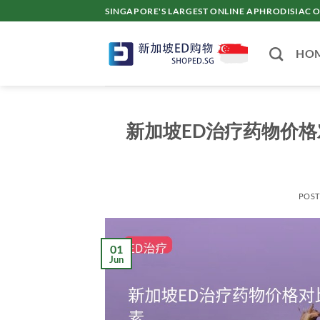
Skip
SINGAPORE'S LARGEST ONLINE APHRODISI
to
content
HO
新加坡ED治疗药物价格对
POS
01
Jun