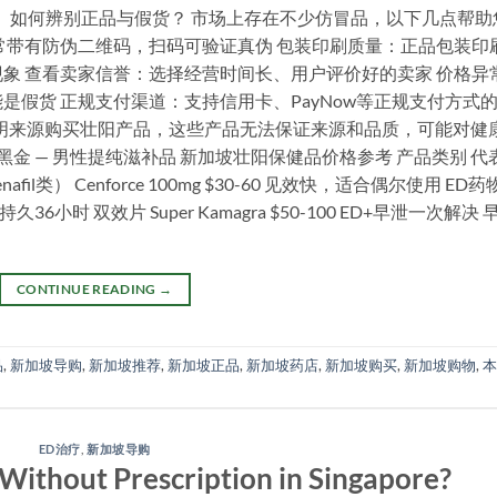
。 如何辨别正品与假货？ 市场上存在不少仿冒品，以下几点帮助
常带有防伪二维码，扫码可验证真伪 包装印刷质量：正品包装印
象 查看卖家信誉：选择经营时间长、用户评价好的卖家 价格异
假货 正规支付渠道：支持信用卡、PayNow等正规支付方式
的不明来源购买壮阳产品，这些产品无法保证来源和品质，可能对健
国黑金 — 男性提纯滋补品 新加坡壮阳保健品价格参考 产品类别 代
fil类） Cenforce 100mg $30-60 见效快，适合偶尔使用 ED药
80 药效持久36小时 双效片 Super Kamagra $50-100 ED+早泄一次解决
CONTINUE READING
→
品
,
新加坡导购
,
新加坡推荐
,
新加坡正品
,
新加坡药店
,
新加坡购买
,
新加坡购物
,
本
ED治疗
,
新加坡导购
Without Prescription in Singapore?