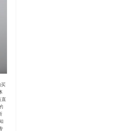
购买
体
装直
的
新
知
专