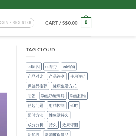
CART /
S$
0.00
0
OGIN / REGISTER
TAG CLOUD
ed原因
ed治疗
ed药物
产品对比
产品评测
使用评价
保健品推荐
健康生活方式
助勃
勃起功能障碍
勃起困难
勃起问题
射精控制
延时
延时方法
性生活持久
成分分析
持久
效果评测
新加坡
新加坡保健品