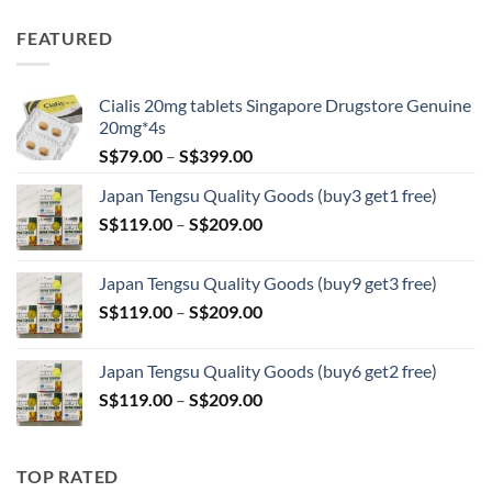
range:
S$89.00
FEATURED
through
S$209.00
Cialis 20mg tablets Singapore Drugstore Genuine
20mg*4s
Price
S$
79.00
–
S$
399.00
range:
Japan Tengsu Quality Goods (buy3 get1 free)
S$79.00
Price
S$
119.00
–
S$
209.00
through
range:
S$399.00
S$119.00
Japan Tengsu Quality Goods (buy9 get3 free)
through
Price
S$
119.00
–
S$
209.00
S$209.00
range:
S$119.00
Japan Tengsu Quality Goods (buy6 get2 free)
through
Price
S$
119.00
–
S$
209.00
S$209.00
range:
S$119.00
through
TOP RATED
S$209.00