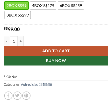
2BOX S$99
4BOX S$179
6BOX S$259
8BOX S$299
S$
99.00
Kellett Films Singapore Genuine 奇力片新加坡现货正品 quantity
ADD TO CART
BUY NOW
SKU:
N/A
Categories:
Aphrodisiac
,
壮阳催情