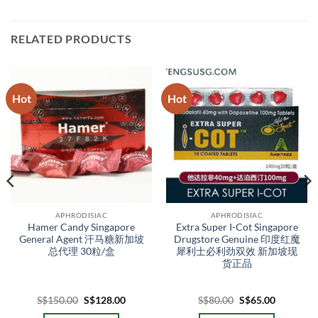
RELATED PRODUCTS
Hot
Hot
APHRODISIAC
APHRODISIAC
Hamer Candy Singapore
Extra Super I-Cot Singapore
General Agent 汗马糖新加坡
Drugstore Genuine 印度红魔
总代理 30粒/盒
犀利士必利劲双效 新加坡现
货正品
Original
Current
Original
Current
S$
150.00
S$
128.00
S$
80.00
S$
65.00
price
price
price
price
0
was:
is:
was:
is: