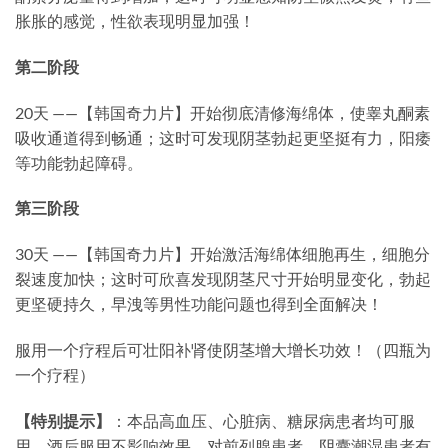
胀胀的感觉，性欲表现明显加强！
第二阶段
20天 ——【韩国奇力片】开始彻底清修海绵体，使睾丸酮素
吸收通道得到畅通；这时可发现阴茎勃起更坚挺有力，阳痿
等功能勃起障碍。
第三阶段
30天 ——【韩国奇力片】开始激活海绵体细胞再生，细胞分
裂速度加快；这时可欣喜发现阴茎尺寸开始明显变化，勃起
更坚硬持久，早洩等男性功能问题也得到全面解决！
服用一个疗程后可壮阳补肾使阴茎增大增长功效！（四瓶为
一个疗程）
【特别提示】
：本品高血压、心脏病、糖尿病患者均可服
用，酒后服用不影响效果，对前列腺患者。阴囊潮湿患者有