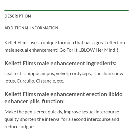
DESCRIPTION
ADDITIONAL INFORMATION
Kellet Films uses a unique formula that has a great effect on
male sexual enhancement! Go For It…BLOW Her Mind!!!
Kellett Films male enhancement Ingredients:
seal testis, hippocampus, velvet, cordyceps, Tianshan snow
lotus, Curculio, Cistancle, etc.
Kellett Films male enhancement erection libido
enhancer pills function:
Make the penis erect quickly, improve sexual intercourse
quality, shorten the interval for a second intercourse and
reduce fatigue.