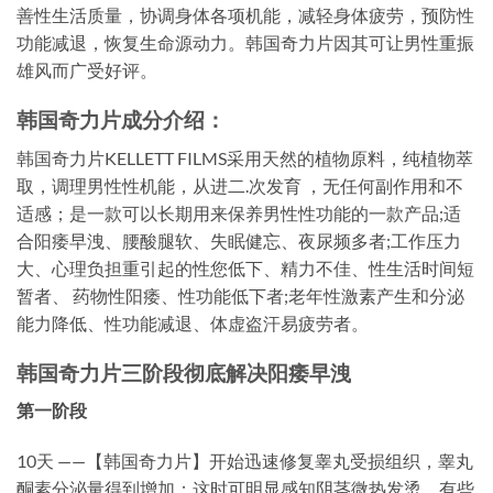
善性生活质量，协调身体各项机能，减轻身体疲劳，预防性
功能减退，恢复生命源动力。韩国奇力片因其可让男性重振
雄风而广受好评。
韩国奇力片成分介绍：
韩国奇力片KELLETT FILMS采用天然的植物原料，纯植物萃
取，调理男性性机能，从进二.次发育 ，无任何副作用和不
适感；是一款可以长期用来保养男性性功能的一款产品;适
合阳痿早洩、腰酸腿软、失眠健忘、夜尿频多者;工作压力
大、心理负担重引起的性您低下、精力不佳、性生活时间短
暂者、 药物性阳痿、性功能低下者;老年性激素产生和分泌
能力降低、性功能减退、体虚盗汗易疲劳者。
韩国奇力片三阶段彻底解决阳痿早洩
第一阶段
10天 ——【韩国奇力片】开始迅速修复睾丸受损组织，睾丸
酮素分泌量得到增加；这时可明显感知阴茎微热发烫，有些