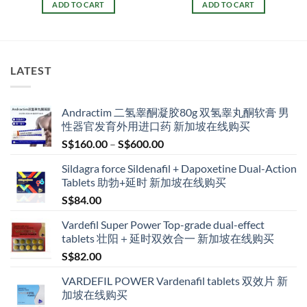
ADD TO CART
ADD TO CART
h
S$150.00.
S$128.00.
S$80.00.
S$65.00.
00
LATEST
Andractim 二氢睾酮凝胶80g 双氢睾丸酮软膏 男
性器官发育外用进口药 新加坡在线购买
Price
S$
160.00
–
S$
600.00
range:
Sildagra force Sildenafil + Dapoxetine Dual-Action
S$160.00
Tablets 助勃+延时 新加坡在线购买
through
S$
84.00
S$600.00
Vardefil Super Power Top-grade dual-effect
tablets 壮阳＋延时双效合一 新加坡在线购买
S$
82.00
VARDEFIL POWER Vardenafil tablets 双效片 新
加坡在线购买