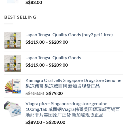
S$
83.00
BEST SELLING
Japan Tengsu Quality Goods (buy3 get1 free)
Price
S$
119.00
–
S$
209.00
range:
S$119.00
Japan Tengsu Quality Goods
through
Price
S$
119.00
–
S$
209.00
S$209.00
range:
S$119.00
Kamagra Oral Jelly Singapore Drugstore Genuine
through
果冻伟哥 果冻威而钢 新加坡现货正品
S$209.00
Original
Current
S$
100.00
S$
79.00
price
price
Viagra pfizer Singapore drugstore genuine
was:
is:
100mg/tab 威而钢Viagra伟哥美国辉瑞威而钢西
S$100.00.
S$79.00.
地那非片美国原厂正货 新加坡现货正品
Price
S$
89.00
–
S$
209.00