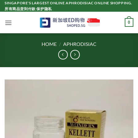
Skip
SINGAPORE'S LARGEST ONLINE APHRODISIAC ONLINE SHOPPING.
所有商品货到付款 保护隐私
to
content
0
HOME
/
APHRODISIAC