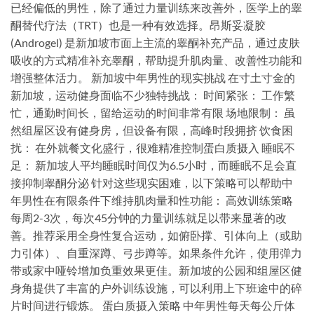
已经偏低的男性，除了通过力量训练来改善外，医学上的睾
酮替代疗法（TRT）也是一种有效选择。昂斯妥凝胶
(Androgel) 是新加坡市面上主流的睾酮补充产品，通过皮肤
吸收的方式精准补充睾酮，帮助提升肌肉量、改善性功能和
增强整体活力。 新加坡中年男性的现实挑战 在寸土寸金的
新加坡，运动健身面临不少独特挑战： 时间紧张： 工作繁
忙，通勤时间长，留给运动的时间非常有限 场地限制： 虽
然组屋区设有健身房，但设备有限，高峰时段拥挤 饮食困
扰： 在外就餐文化盛行，很难精准控制蛋白质摄入 睡眠不
足： 新加坡人平均睡眠时间仅为6.5小时，而睡眠不足会直
接抑制睾酮分泌 针对这些现实困难，以下策略可以帮助中
年男性在有限条件下维持肌肉量和性功能： 高效训练策略
每周2-3次，每次45分钟的力量训练就足以带来显著的改
善。推荐采用全身性复合运动，如俯卧撑、引体向上（或助
力引体）、自重深蹲、弓步蹲等。如果条件允许，使用弹力
带或家中哑铃增加负重效果更佳。新加坡的公园和组屋区健
身角提供了丰富的户外训练设施，可以利用上下班途中的碎
片时间进行锻炼。 蛋白质摄入策略 中年男性每天每公斤体