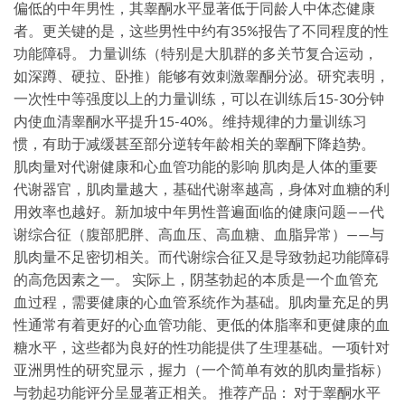
偏低的中年男性，其睾酮水平显著低于同龄人中体态健康
者。更关键的是，这些男性中约有35%报告了不同程度的性
功能障碍。 力量训练（特别是大肌群的多关节复合运动，
如深蹲、硬拉、卧推）能够有效刺激睾酮分泌。研究表明，
一次性中等强度以上的力量训练，可以在训练后15-30分钟
内使血清睾酮水平提升15-40%。维持规律的力量训练习
惯，有助于减缓甚至部分逆转年龄相关的睾酮下降趋势。
肌肉量对代谢健康和心血管功能的影响 肌肉是人体的重要
代谢器官，肌肉量越大，基础代谢率越高，身体对血糖的利
用效率也越好。新加坡中年男性普遍面临的健康问题——代
谢综合征（腹部肥胖、高血压、高血糖、血脂异常）——与
肌肉量不足密切相关。而代谢综合征又是导致勃起功能障碍
的高危因素之一。 实际上，阴茎勃起的本质是一个血管充
血过程，需要健康的心血管系统作为基础。肌肉量充足的男
性通常有着更好的心血管功能、更低的体脂率和更健康的血
糖水平，这些都为良好的性功能提供了生理基础。一项针对
亚洲男性的研究显示，握力（一个简单有效的肌肉量指标）
与勃起功能评分呈显著正相关。 推荐产品： 对于睾酮水平