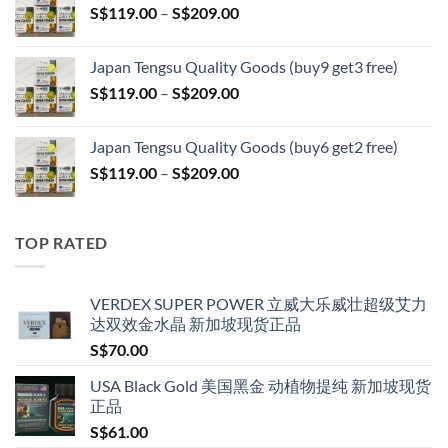
Price
S$
119.00
–
S$
209.00
through
range:
S$399.00
S$119.00
Japan Tengsu Quality Goods (buy9 get3 free)
through
Price
S$
119.00
–
S$
209.00
S$209.00
range:
S$119.00
Japan Tengsu Quality Goods (buy6 get2 free)
through
Price
S$
119.00
–
S$
209.00
S$209.00
range:
S$119.00
through
TOP RATED
S$209.00
VERDEX SUPER POWER 立威大乐威壮超级艾力
达双效金水晶 新加坡现货正品
S$
70.00
USA Black Gold 美国黑金 动植物提纯 新加坡现货
正品
S$
61.00