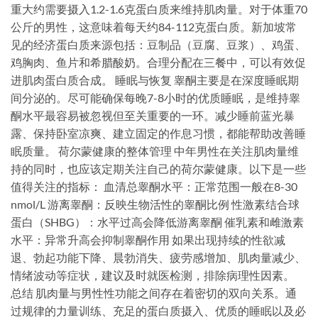
重大约需要摄入1.2-1.6克蛋白质来维持肌肉量。对于体重70
公斤的男性，这意味着每天约84-112克蛋白质。新加坡常
见的经济蛋白质来源包括：豆制品（豆腐、豆浆）、鸡蛋、
鸡胸肉、鱼片和希腊酸奶。合理分配在三餐中，可以有效促
进肌肉蛋白质合成。 睡眠与恢复 睾酮主要是在深度睡眠期
间分泌的。尽可能确保每晚7-8小时的优质睡眠，是维持睾
酮水平最容易被忽视但至关重要的一环。减少睡前蓝光暴
露、保持卧室凉爽、建立固定的作息习惯，都能帮助改善睡
眠质量。 荷尔蒙健康的整体管理 中年男性在关注肌肉量维
持的同时，也应该定期关注自己的荷尔蒙健康。以下是一些
值得关注的指标： 血清总睾酮水平：正常范围一般在8-30
nmol/L 游离睾酮：反映生物活性的睾酮比例 性激素结合球
蛋白（SHBG）：水平过高会降低游离睾酮 催乳素和雌激素
水平：异常升高会抑制睾酮作用 如果出现持续的性欲减
退、勃起功能下降、晨勃消失、疲劳感增加、肌肉量减少、
情绪波动等症状，建议及时就医检测，排除病理性因素。
总结 肌肉量与男性性功能之间存在着密切的双向关系。通
过规律的力量训练、充足的蛋白质摄入、优质的睡眠以及必