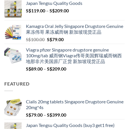
Japan Tengsu Quality Goods
through
Price
S$
119.00
–
S$
209.00
S$209.00
range:
S$119.00
Kamagra Oral Jelly Singapore Drugstore Genuine
through
果冻伟哥 果冻威而钢 新加坡现货正品
S$209.00
Original
Current
S$
100.00
S$
79.00
price
price
Viagra pfizer Singapore drugstore genuine
was:
is:
100mg/tab 威而钢Viagra伟哥美国辉瑞威而钢西
S$100.00.
S$79.00.
地那非片美国原厂正货 新加坡现货正品
Price
S$
89.00
–
S$
209.00
range:
S$89.00
FEATURED
through
S$209.00
Cialis 20mg tablets Singapore Drugstore Genuine
20mg*4s
Price
S$
79.00
–
S$
399.00
range:
Japan Tengsu Quality Goods (buy3 get1 free)
S$79.00