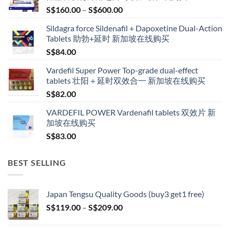
Price
S$
160.00
–
S$
600.00
range:
Sildagra force Sildenafil + Dapoxetine Dual-Action
S$160.00
Tablets 助勃+延时 新加坡在线购买
through
S$
84.00
S$600.00
Vardefil Super Power Top-grade dual-effect
tablets 壮阳＋延时双效合一 新加坡在线购买
S$
82.00
VARDEFIL POWER Vardenafil tablets 双效片 新
加坡在线购买
S$
83.00
BEST SELLING
Japan Tengsu Quality Goods (buy3 get1 free)
Price
S$
119.00
–
S$
209.00
range:
S$119.00