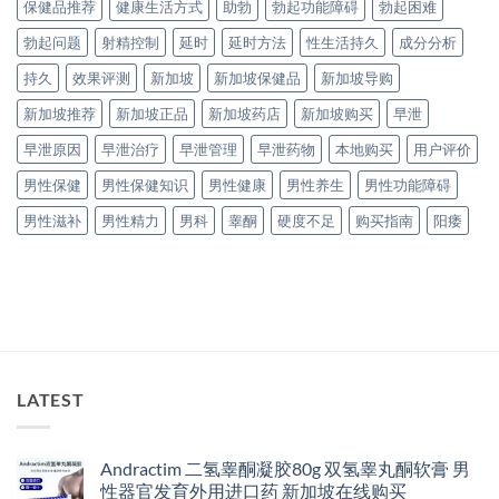
保健品推荐
健康生活方式
助勃
勃起功能障碍
勃起困难
勃起问题
射精控制
延时
延时方法
性生活持久
成分分析
持久
效果评测
新加坡
新加坡保健品
新加坡导购
新加坡推荐
新加坡正品
新加坡药店
新加坡购买
早泄
早泄原因
早泄治疗
早泄管理
早泄药物
本地购买
用户评价
男性保健
男性保健知识
男性健康
男性养生
男性功能障碍
男性滋补
男性精力
男科
睾酮
硬度不足
购买指南
阳痿
LATEST
Andractim 二氢睾酮凝胶80g 双氢睾丸酮软膏 男
性器官发育外用进口药 新加坡在线购买