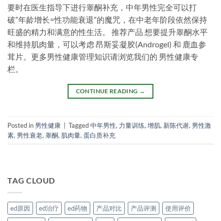
要时在医生指导下进行睾酮补充，中年男性完全可以打
破”年龄增长=性功能衰退”的魔咒，在中老年阶段依然保持
旺盛的精力和满意的性生活。 推荐产品 想要提升睾酮水平
和维持肌肉量，可以考虑 昂斯妥凝胶(Androgel) 和 鹿血参
茸片。更多男性健康管理知识请浏览我们的 男性健康专
栏。
CONTINUE READING
→
Posted in
男性健康
|
Tagged
中年男性
,
力量训练
,
增肌
,
新陈代谢
,
男性激
素
,
男性衰老
,
睾酮
,
肌肉量
,
蛋白质补充
TAG CLOUD
ed原因
ed治疗
ed药物
产品对比
产品评测
使用评价