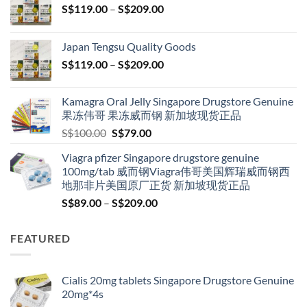
Price
S$
119.00
–
S$
209.00
range:
S$119.00
Japan Tengsu Quality Goods
through
Price
S$
119.00
–
S$
209.00
S$209.00
range:
S$119.00
Kamagra Oral Jelly Singapore Drugstore Genuine
through
果冻伟哥 果冻威而钢 新加坡现货正品
S$209.00
Original
Current
S$
100.00
S$
79.00
price
price
Viagra pfizer Singapore drugstore genuine
was:
is:
100mg/tab 威而钢Viagra伟哥美国辉瑞威而钢西
S$100.00.
S$79.00.
地那非片美国原厂正货 新加坡现货正品
Price
S$
89.00
–
S$
209.00
range:
S$89.00
FEATURED
through
S$209.00
Cialis 20mg tablets Singapore Drugstore Genuine
20mg*4s