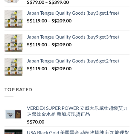
Price
S$
79.00
–
S$
399.00
range:
Japan Tengsu Quality Goods (buy3 get1 free)
S$79.00
Price
S$
119.00
–
S$
209.00
through
range:
S$399.00
S$119.00
Japan Tengsu Quality Goods (buy9 get3 free)
through
Price
S$
119.00
–
S$
209.00
S$209.00
range:
S$119.00
Japan Tengsu Quality Goods (buy6 get2 free)
through
Price
S$
119.00
–
S$
209.00
S$209.00
range:
S$119.00
through
TOP RATED
S$209.00
VERDEX SUPER POWER 立威大乐威壮超级艾力
达双效金水晶 新加坡现货正品
S$
70.00
USA Black Gold 美国黑金 动植物提纯 新加坡现货