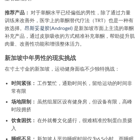
推荐产品：
对于睾酮水平已经偏低的男性，除了通过力量
训练来改善外，医学上的睾酮替代疗法（TRT）也是一种有
效选择。
昂斯妥凝胶(Androgel)
是新加坡市面上主流的睾酮
补充产品，通过皮肤吸收的方式精准补充睾酮，帮助提升肌
肉量、改善性功能和增强整体活力。
新加坡中年男性的现实挑战
在寸土寸金的新加坡，运动健身面临不少独特挑战：
时间紧张：
工作繁忙，通勤时间长，留给运动的时间非
常有限
场地限制：
虽然组屋区设有健身房，但设备有限，高峰
时段拥挤
饮食困扰：
在外就餐文化盛行，很难精准控制蛋白质摄
入
睡眠不足：
新加坡人平均睡眠时间仅为6.5小时，而睡眠