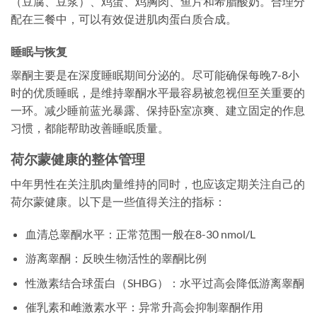
（豆腐、豆浆）、鸡蛋、鸡胸肉、鱼片和希腊酸奶。合理分
配在三餐中，可以有效促进肌肉蛋白质合成。
睡眠与恢复
睾酮主要是在深度睡眠期间分泌的。尽可能确保每晚7-8小
时的优质睡眠，是维持睾酮水平最容易被忽视但至关重要的
一环。减少睡前蓝光暴露、保持卧室凉爽、建立固定的作息
习惯，都能帮助改善睡眠质量。
荷尔蒙健康的整体管理
中年男性在关注肌肉量维持的同时，也应该定期关注自己的
荷尔蒙健康。以下是一些值得关注的指标：
血清总睾酮水平：正常范围一般在8-30 nmol/L
游离睾酮：反映生物活性的睾酮比例
性激素结合球蛋白（SHBG）：水平过高会降低游离睾酮
催乳素和雌激素水平：异常升高会抑制睾酮作用