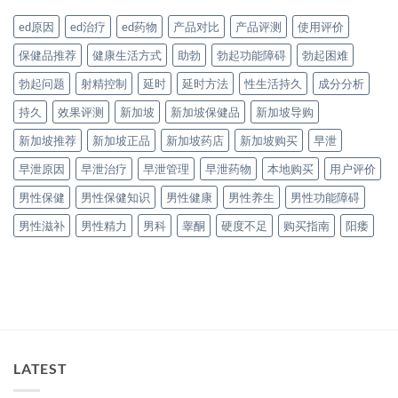
ed原因
ed治疗
ed药物
产品对比
产品评测
使用评价
保健品推荐
健康生活方式
助勃
勃起功能障碍
勃起困难
勃起问题
射精控制
延时
延时方法
性生活持久
成分分析
持久
效果评测
新加坡
新加坡保健品
新加坡导购
新加坡推荐
新加坡正品
新加坡药店
新加坡购买
早泄
早泄原因
早泄治疗
早泄管理
早泄药物
本地购买
用户评价
男性保健
男性保健知识
男性健康
男性养生
男性功能障碍
男性滋补
男性精力
男科
睾酮
硬度不足
购买指南
阳痿
LATEST