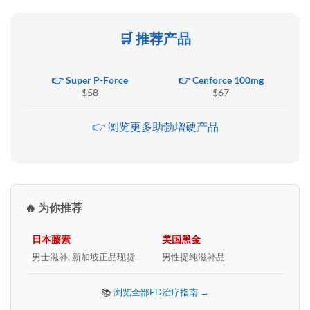
🛒 推荐产品
👉 Super P-Force
👉 Cenforce 100mg
$58
$67
👉 浏览更多助勃增硬产品
🔥 为你推荐
日本藤素
美国黑金
男士滋补, 新加坡正品现货
男性提纯滋补品
📚
浏览全部ED治疗指南 →