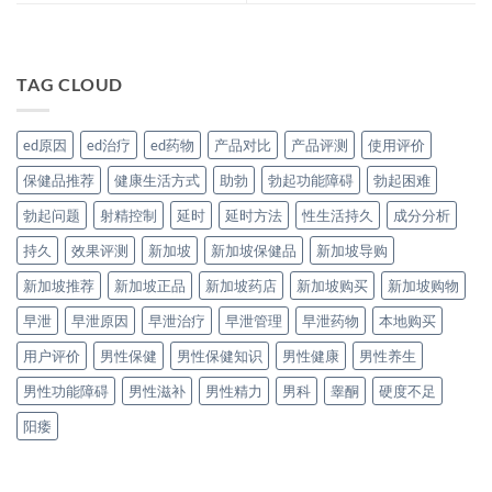
TAG CLOUD
ed原因
ed治疗
ed药物
产品对比
产品评测
使用评价
保健品推荐
健康生活方式
助勃
勃起功能障碍
勃起困难
勃起问题
射精控制
延时
延时方法
性生活持久
成分分析
持久
效果评测
新加坡
新加坡保健品
新加坡导购
新加坡推荐
新加坡正品
新加坡药店
新加坡购买
新加坡购物
早泄
早泄原因
早泄治疗
早泄管理
早泄药物
本地购买
用户评价
男性保健
男性保健知识
男性健康
男性养生
男性功能障碍
男性滋补
男性精力
男科
睾酮
硬度不足
阳痿