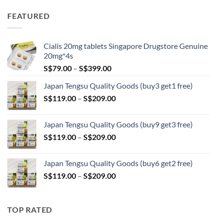
range:
S$89.00
FEATURED
through
S$209.00
Cialis 20mg tablets Singapore Drugstore Genuine
20mg*4s
Price
S$
79.00
–
S$
399.00
range:
Japan Tengsu Quality Goods (buy3 get1 free)
S$79.00
Price
S$
119.00
–
S$
209.00
through
range:
S$399.00
S$119.00
Japan Tengsu Quality Goods (buy9 get3 free)
through
Price
S$
119.00
–
S$
209.00
S$209.00
range:
S$119.00
Japan Tengsu Quality Goods (buy6 get2 free)
through
Price
S$
119.00
–
S$
209.00
S$209.00
range:
S$119.00
through
TOP RATED
S$209.00