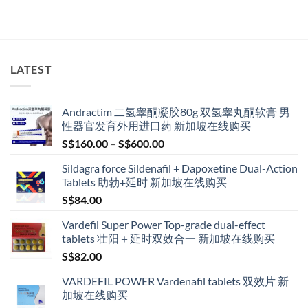
LATEST
Andractim 二氢睾酮凝胶80g 双氢睾丸酮软膏 男
性器官发育外用进口药 新加坡在线购买
Price
S$
160.00
–
S$
600.00
range:
Sildagra force Sildenafil + Dapoxetine Dual-Action
S$160.00
Tablets 助勃+延时 新加坡在线购买
through
S$
84.00
S$600.00
Vardefil Super Power Top-grade dual-effect
tablets 壮阳＋延时双效合一 新加坡在线购买
S$
82.00
VARDEFIL POWER Vardenafil tablets 双效片 新
加坡在线购买