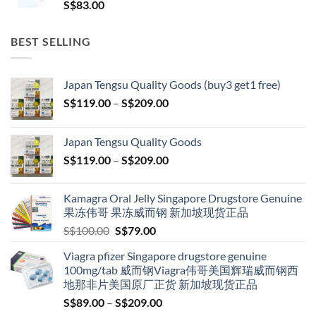
S$
83.00
BEST SELLING
Japan Tengsu Quality Goods (buy3 get1 free)
Price
S$
119.00
–
S$
209.00
range:
S$119.00
Japan Tengsu Quality Goods
through
Price
S$
119.00
–
S$
209.00
S$209.00
range:
S$119.00
Kamagra Oral Jelly Singapore Drugstore Genuine
through
果冻伟哥 果冻威而钢 新加坡现货正品
S$209.00
Original
Current
S$
100.00
S$
79.00
price
price
Viagra pfizer Singapore drugstore genuine
was:
is:
100mg/tab 威而钢Viagra伟哥美国辉瑞威而钢西
S$100.00.
S$79.00.
地那非片美国原厂正货 新加坡现货正品
Price
S$
89.00
–
S$
209.00