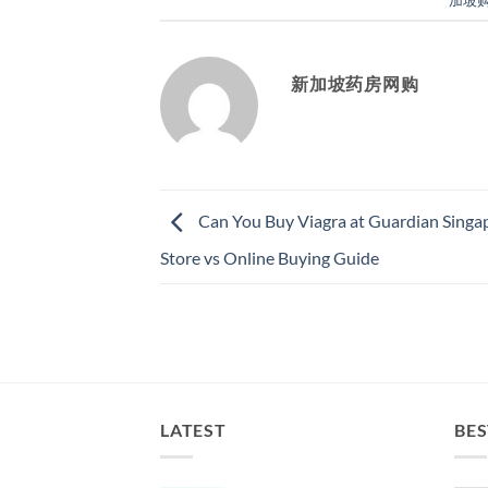
加坡
新加坡药房网购
Can You Buy Viagra at Guardian Singap
Store vs Online Buying Guide
LATEST
BES