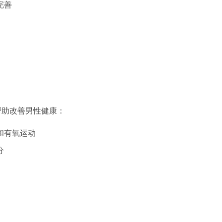
完善
帮助改善男性健康：
和有氧运动
分