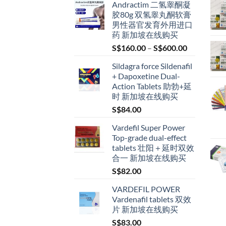
Andractim 二氢睾酮凝
胶80g 双氢睾丸酮软膏
男性器官发育外用进口
药 新加坡在线购买
Price
S$
160.00
–
S$
600.00
range:
Sildagra force Sildenafil
S$160.00
+ Dapoxetine Dual-
through
Action Tablets 助勃+延
S$600.00
时 新加坡在线购买
S$
84.00
Vardefil Super Power
Top-grade dual-effect
tablets 壮阳＋延时双效
合一 新加坡在线购买
S$
82.00
VARDEFIL POWER
Vardenafil tablets 双效
片 新加坡在线购买
S$
83.00