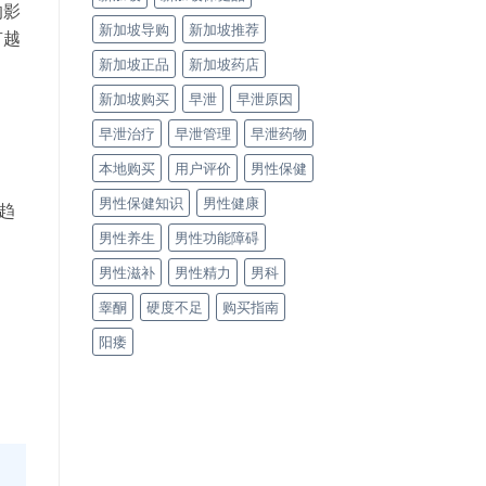
的影
新加坡导购
新加坡推荐
有越
新加坡正品
新加坡药店
新加坡购买
早泄
早泄原因
早泄治疗
早泄管理
早泄药物
本地购买
用户评价
男性保健
男性保健知识
男性健康
趋
男性养生
男性功能障碍
男性滋补
男性精力
男科
睾酮
硬度不足
购买指南
阳痿