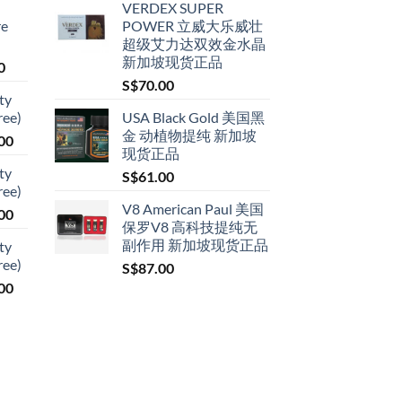
VERDEX SUPER
re
POWER 立威大乐威壮
超级艾力达双效金水晶
新加坡现货正品
Price
0
range:
S$
70.00
ty
S$79.00
ree)
USA Black Gold 美国黑
through
金 动植物提纯 新加坡
Price
00
S$399.00
现货正品
range:
ty
S$
61.00
S$119.00
ree)
through
V8 American Paul 美国
Price
00
S$209.00
保罗V8 高科技提纯无
range:
副作用 新加坡现货正品
ty
S$119.00
ree)
S$
87.00
through
Price
00
S$209.00
range:
S$119.00
through
S$209.00