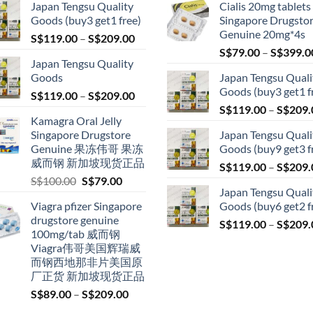
Japan Tengsu Quality
Cialis 20mg tablets
Goods (buy3 get1 free)
Singapore Drugsto
Genuine 20mg*4s
Price
S$
119.00
–
S$
209.00
range:
S$
79.00
–
S$
399.0
Japan Tengsu Quality
S$119.00
Goods
Japan Tengsu Quali
through
Goods (buy3 get1 f
Price
S$
119.00
–
S$
209.00
S$209.00
range:
S$
119.00
–
S$
209.
Kamagra Oral Jelly
S$119.00
Singapore Drugstore
Japan Tengsu Quali
through
Genuine 果冻伟哥 果冻
Goods (buy9 get3 f
S$209.00
威而钢 新加坡现货正品
S$
119.00
–
S$
209.
Original
Current
S$
100.00
S$
79.00
Japan Tengsu Quali
price
price
Viagra pfizer Singapore
Goods (buy6 get2 f
was:
is:
drugstore genuine
S$100.00.
S$79.00.
S$
119.00
–
S$
209.
100mg/tab 威而钢
Viagra伟哥美国辉瑞威
而钢西地那非片美国原
厂正货 新加坡现货正品
Price
S$
89.00
–
S$
209.00
range: