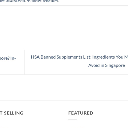
购买
,
新加坡购物
,
本地购买
,
购物指南
.
HSA Banned Supplements List: Ingredients You 
ore? In-
Avoid in Singapore
T SELLING
FEATURED