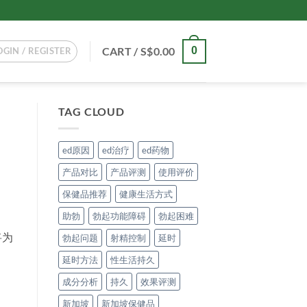
CART /
S$
0.00
0
OGIN / REGISTER
TAG CLOUD
ed原因
ed治疗
ed药物
产品对比
产品评测
使用评价
保健品推荐
健康生活方式
助勃
勃起功能障碍
勃起困难
将为
勃起问题
射精控制
延时
延时方法
性生活持久
成分分析
持久
效果评测
新加坡
新加坡保健品