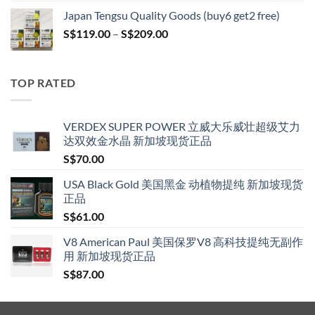
S$119.00
Japan Tengsu Quality Goods (buy6 get2 free)
through
Price
S$
119.00
–
S$
209.00
S$209.00
range:
S$119.00
through
TOP RATED
S$209.00
VERDEX SUPER POWER 立威大乐威壮超级艾力
达双效金水晶 新加坡现货正品
S$
70.00
USA Black Gold 美国黑金 动植物提纯 新加坡现货
正品
S$
61.00
V8 American Paul 美国保罗V8 高科技提纯无副作
用 新加坡现货正品
S$
87.00