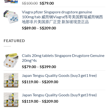
Original
Current
S$
100.00
S$
79.00
price
price
Viagra pfizer Singapore drugstore genuine
was:
is:
100mg/tab 威而钢Viagra伟哥美国辉瑞威而钢西
S$100.00.
S$79.00.
地那非片美国原厂正货 新加坡现货正品
Price
S$
89.00
–
S$
209.00
range:
S$89.00
FEATURED
through
S$209.00
Cialis 20mg tablets Singapore Drugstore Genuine
20mg*4s
Price
S$
79.00
–
S$
399.00
range:
Japan Tengsu Quality Goods (buy3 get1 free)
S$79.00
Price
S$
119.00
–
S$
209.00
through
range:
S$399.00
S$119.00
Japan Tengsu Quality Goods (buy9 get3 free)
through
Price
S$
119.00
–
S$
209.00
S$209.00
range: