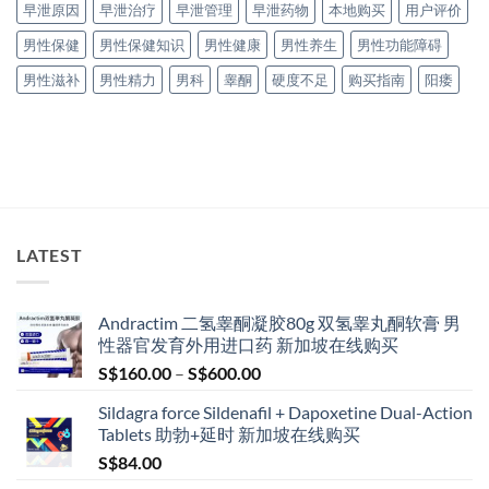
早泄原因
早泄治疗
早泄管理
早泄药物
本地购买
用户评价
男性保健
男性保健知识
男性健康
男性养生
男性功能障碍
男性滋补
男性精力
男科
睾酮
硬度不足
购买指南
阳痿
LATEST
Andractim 二氢睾酮凝胶80g 双氢睾丸酮软膏 男
性器官发育外用进口药 新加坡在线购买
Price
S$
160.00
–
S$
600.00
range:
Sildagra force Sildenafil + Dapoxetine Dual-Action
S$160.00
Tablets 助勃+延时 新加坡在线购买
through
S$
84.00
S$600.00