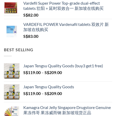
Vardefil Super Power Top-grade dual-effect
tablets 壮阳＋延时双效合一 新加坡在线购买
S$
82.00
VARDEFIL POWER Vardenafil tablets 双效片 新
加坡在线购买
S$
83.00
BEST SELLING
Japan Tengsu Quality Goods (buy3 get1 free)
Price
S$
119.00
–
S$
209.00
range:
S$119.00
Japan Tengsu Quality Goods
through
Price
S$
119.00
–
S$
209.00
S$209.00
range:
S$119.00
Kamagra Oral Jelly Singapore Drugstore Genuine
through
果冻伟哥 果冻威而钢 新加坡现货正品
S$209.00