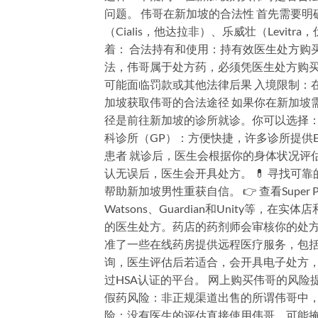
问题。 伟哥在新加坡的合法性 首先需要
（Cialis，他达拉非）、乐威壮（Levi
着： 合法持有和使用：持有效医生处方购
法，伟哥属于处方药，必须凭医生处方购买
可能面临罚款或其他法律后果 入境限制：
加坡获取伟哥的合法途径 如果你在新加坡需
径是前往新加坡的诊所就诊。你可以选择： 政
科诊所（GP）：方便快捷，许多诊所提供
患者 就诊后，医生会根据你的身体状况评
认无误后，医生会开具处方。 💊 寻找可靠的
帮助新加坡男性重获自信。 👉 查看Super 
Watsons、Guardian和Unity
的医生处方。药店的药剂师会审核你的处方，
准了一些在线药房提供远程医疗服务，包括
询，医生评估后若适合，会开具电子处方
过HSA认证的平台。 网上购买伟哥的风
假药风险：非正规渠道出售的所谓伟哥中，
险：没有医生的评估直接使用伟哥，可能掩