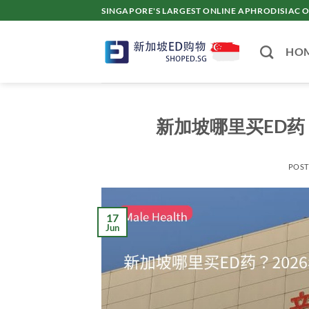
Skip
SINGAPORE'S LARGEST ONLINE APHRODISI
to
content
HO
新加坡哪里买ED药
POS
17
Jun