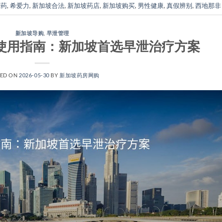
方药
,
希爱力
,
新加坡合法
,
新加坡药店
,
新加坡购买
,
男性健康
,
真假辨别
,
西地那非
新加坡导购
,
早泄管理
y)居家使用指南：新加坡首选早泄治疗方案
TED ON
2026-05-30
BY
新加坡药房网购