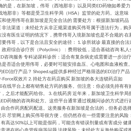
明确的是，在新加坡，伟哥（西地那非）以及同类ED药物如希爱力
tra，伐地那非）等都是受卫生科学局（HSA）监管的处方药。这意味
买和使用伟哥在新加坡是完全合法的 需要处方：根据新加坡药品
 非法渠道：未经处方从非正规渠道购买伟哥属于违法行为，购
在没有医生证明的情况下，携带伟哥入境新加坡也是不合规的 在
要伟哥，以下是合法且安全的途径： 1. 诊所就诊 最直接的合法
府综合诊疗所（Polyclinic）：费用较低，适合基础咨询 私人
ED咨询服务 专科泌尿科诊所：适合有复杂病史或需要进一步治
估是否适合使用伟哥，必要时可能安排血压、心电图和血液检查
ED治疗产品？ Shoped.sg提供多种经过严格筛选的ED治疗产品
P-Force双效片 2. 持处方在药店购买 新加坡的各大连锁药店如
等，在实体店和在线平台上都有销售处方药的服务。但注意：你必须先持有有
之后才能配药给你。 3. 在线药房 近年来，新加坡卫生科学局
ED药物的咨询和处方。这些平台通常通过视频问诊的方式进行
，由合作药房配药配送。这类服务在新加坡是合法的，但务必选
险提示 尽管网上购买伟哥很方便，但仍然存在一些需要注意的风险
有高达50%以上可能是假药，可能含有错误剂量或有害成分 健
盖潜在的心血管疾病等问题 法律风险：未经处方从海外购买或