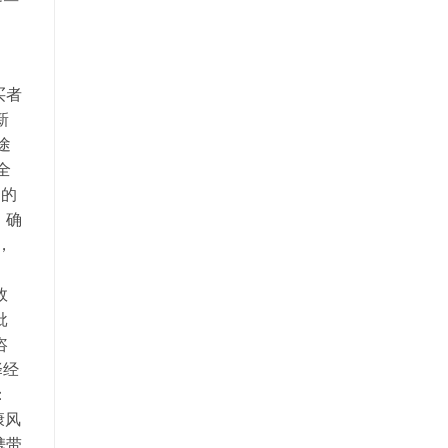
买者
新
途
全
疗的
。确
，
效
批
咨
择经
：
康风
携带