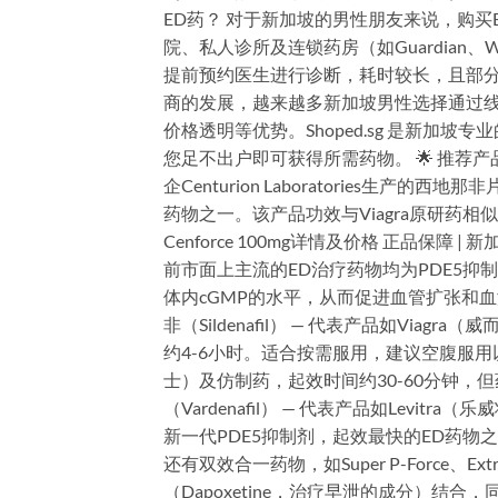
ED药？ 对于新加坡的男性朋友来说，购买E
院、私人诊所及连锁药房（如Guardian
提前预约医生进行诊断，耗时较长，且部分人
商的发展，越来越多新加坡男性选择通过线
价格透明等优势。Shoped.sg 是新加
您足不出户即可获得所需药物。 🌟 推荐产品：Ce
企Centurion Laboratories生
药物之一。该产品功效与Viagra原研药相
Cenforce 100mg详情及价格 正品保障 
前市面上主流的ED治疗药物均为PDE5抑
体内cGMP的水平，从而促进血管扩张和血
非（Sildenafil） — 代表产品如Viagr
约4-6小时。适合按需服用，建议空腹服用以获得最
士）及仿制药，起效时间约30-60分钟，
（Vardenafil） — 代表产品如Levitr
新一代PDE5抑制剂，起效最快的ED药物
还有双效合一药物，如Super P-Force、Ex
（Dapoxetine，治疗早泄的成分）结