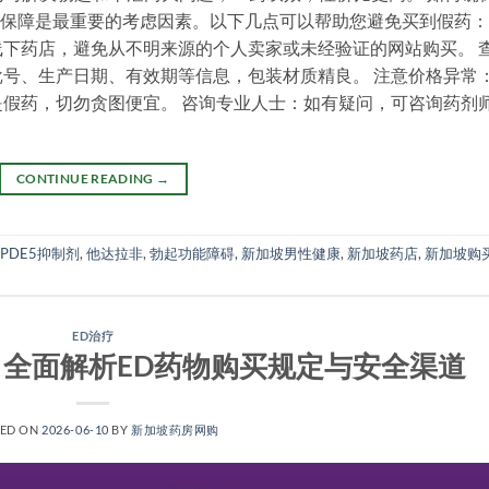
正品保障是最重要的考虑因素。以下几点可以帮助您避免买到假药：
下药店，避免从不明来源的个人卖家或未经验证的网站购买。 
号、生产日期、有效期等信息，包装材质精良。 注意价格异常
假药，切勿贪图便宜。 咨询专业人士：如有疑问，可咨询药剂
CONTINUE READING
→
PDE5抑制剂
,
他达拉非
,
勃起功能障碍
,
新加坡男性健康
,
新加坡药店
,
新加坡购
ED治疗
全面解析ED药物购买规定与安全渠道
TED ON
2026-06-10
BY
新加坡药房网购