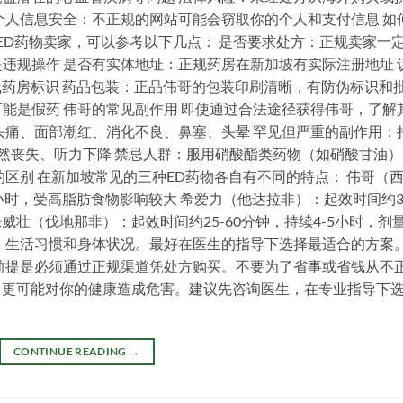
个人信息安全：不正规的网站可能会窃取你的个人和支付信息 如
规ED药物卖家，可以参考以下几点： 是否要求处方：正规卖家一
违规操作 是否有实体地址：正规药房在新加坡有实际注册地址 
线药房标识 药品包装：正品伟哥的包装印刷清晰，有防伪标识和
能是假药 伟哥的常见副作用 即使通过合法途径获得伟哥，了解
头痛、面部潮红、消化不良、鼻塞、头晕 罕见但严重的副作用：
然丧失、听力下降 禁忌人群：服用硝酸酯类药物（如硝酸甘油）
区别 在新加坡常见的三种ED药物各自有不同的特点： 伟哥（
6小时，受高脂肪食物影响较大 希爱力（他达拉非）：起效时间约3
 乐威壮（伐地那非）：起效时间约25-60分钟，持续4-5小时，剂
、生活习惯和身体状况。最好在医生的指导下选择最适合的方案
前提是必须通过正规渠道凭处方购买。不要为了省事或省钱从不
，更可能对你的健康造成危害。建议先咨询医生，在专业指导下
CONTINUE READING
→