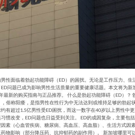
男性面临着勃起功能障碍（ED）的困扰。无论是工作压力、生
ED问题已成为影响男性生活质量的重要健康话题。本文将为新
6年最新的购买指南与正品推荐。 什么是勃起功能障碍（ED）？ 
on，简称ED），俗称阳痿，是指男性在性行为中无法达到或维持足够的勃起
有超过1.5亿男性受ED困扰，而这一数字在40岁以上男性中
习惯改变，ED问题也日益受到关注。 ED的成因复杂，主要包
理因素（心血管疾病、糖尿病、高血压、高血脂）、生活方式因
药物影响（部分降压药、抗抑郁药的副作用）。 新加坡哪里可