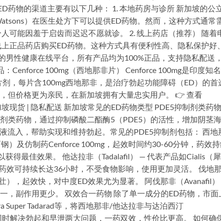
D药物的渠道主要有以下几种： 1. 本地药房与诊所 新加坡的公
、Watsons）在医生处方下可以提供ED药物。然而，这种方式通常
可能因羞于启齿而迟迟不愿就诊。 2. 线上药店（推荐） 随着
上正品药店购买ED药物。这种方式具有便利性高、隐私保护好
坡专业的男性健康在线平台，所有产品均为100%正品，支持隐私配送
nforce 100mg（西地那非片） Cenforce 100mg是印度知
产的西地那非片剂，每片含100mg西地那非，是治疗勃起功能障碍（ED）的首
似，但价格更为亲民，在新加坡拥有大量忠实用户。 👉 查看
| 新加坡现货 | 隐私配送 新加坡常见的ED药物类型 PDE5抑制剂类药物
制剂类药物，通过抑制磷酸二酯酶5（PDE5）的活性，增加阴茎
液流入，帮助实现和维持勃起。常见的PDE5抑制剂包括： 西地
a（威而钢）及仿制药Cenforce 100mg，起效时间约30-60分钟，药效
佳效果。 他达拉非（Tadalafil） — 代表产品如Cialis（
但药效可持续长达36小时，不受食物影响，使用更加灵活。 伐地
a（乐威壮），起效快，对中度ED效果尤为显著。 阿伐那非（Avanafil）
之一，副作用更少。 双效合一药物 除了单一成分的ED药物，市面
tra Super Tadarad等，将西地那非/他达拉非与达泊西汀
合，同时解决勃起和早泄两大问题，一药双效，性价比更高。 如何确