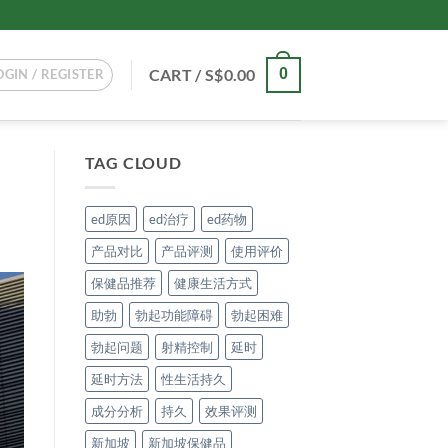
CART /
S$
0.00
0
OGIN / REGISTER
TAG CLOUD
ed原因
ed治疗
ed药物
产品对比
产品评测
使用评价
保健品推荐
健康生活方式
助勃
勃起功能障碍
勃起困难
勃起问题
射精控制
延时
延时方法
性生活持久
成分分析
持久
效果评测
新加坡
新加坡保健品