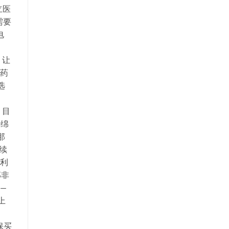
立医
需要
电
、
，让
名药
选
 目
海绵
那
持续
犀利
那非
 —
上
保买