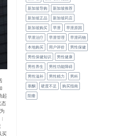
新加坡导购
新加坡推荐
新加坡正品
新加坡药店
新加坡购买
早泄
早泄原因
早泄治疗
早泄管理
早泄药物
本地购买
用户评价
男性保健
男性保健知识
男性健康
男性养生
男性功能障碍
男性滋补
男性精力
男科
活
睾酮
硬度不足
购买指南
加
勃起
阳痿
状态
更为
括：
素
以买