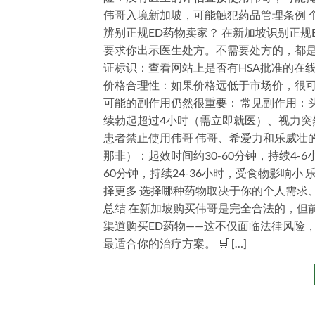
伟哥入境新加坡，可能触犯药品管理条例 
辨别正规ED药物卖家？ 在新加坡识别正
要求你出示医生处方。不需要处方的，都是
证标识：查看网站上是否有HSA批准的在
价格合理性：如果价格远低于市场价，很可
可能的副作用仍然很重要： 常见副作用：
续勃起超过4小时（需立即就医）、视力突
患者禁止使用伟哥 伟哥、希爱力和乐威壮的
那非）：起效时间约30-60分钟，持续4-
60分钟，持续24-36小时，受食物影响小
择更多 选择哪种药物取决于你的个人需求
总结 在新加坡购买伟哥是完全合法的，但
渠道购买ED药物——这不仅面临法律风险
最适合你的治疗方案。 🛒 […]