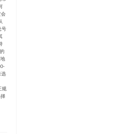
何
定会
认
批号
其
持
的
西地
0-
量选
。
正规
选择