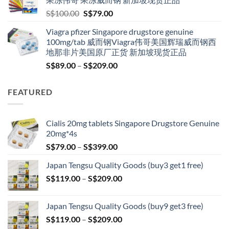
S$209.00
Original
Current
S$
100.00
S$
79.00
price
price
Viagra pfizer Singapore drugstore genuine
was:
is:
100mg/tab 威而钢Viagra伟哥美国辉瑞威而钢西
S$100.00.
S$79.00.
地那非片美国原厂正货 新加坡现货正品
Price
S$
89.00
–
S$
209.00
range:
S$89.00
FEATURED
through
S$209.00
Cialis 20mg tablets Singapore Drugstore Genuine
20mg*4s
Price
S$
79.00
–
S$
399.00
range:
Japan Tengsu Quality Goods (buy3 get1 free)
S$79.00
Price
S$
119.00
–
S$
209.00
through
range:
S$399.00
S$119.00
Japan Tengsu Quality Goods (buy9 get3 free)
through
Price
S$
119.00
–
S$
209.00
S$209.00