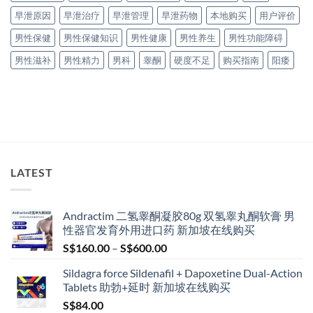
早泄原因
早泄治疗
早泄管理
早泄药物
本地购买
用户评价
男性保健
男性保健知识
男性健康
男性养生
男性功能障碍
男性滋补
男性精力
男科
睾酮
硬度不足
购买指南
阳痿
LATEST
Andractim 二氢睾酮凝胶80g 双氢睾丸酮软膏 男
性器官发育外用进口药 新加坡在线购买
Price
S$
160.00
–
S$
600.00
range:
Sildagra force Sildenafil + Dapoxetine Dual-Action
S$160.00
Tablets 助勃+延时 新加坡在线购买
through
S$
84.00
S$600.00