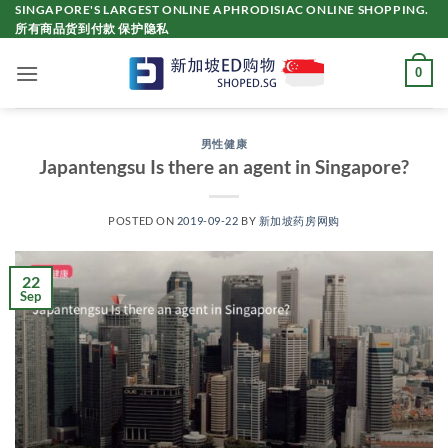
Skip
SINGAPORE'S LARGEST ONLINE APHRODISIAC ONLINE SHOPPING.
所有商品货到付款 保护隐私
to
content
0
男性健康
Japantengsu Is there an agent in Singapore?
POSTED ON
2019-09-22
BY
新加坡药房网购
22
Sep