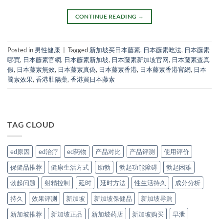
CONTINUE READING
→
Posted in
男性健康
|
Tagged
新加坡买日本藤素
,
日本藤素吃法
,
日本藤素
哪買
,
日本藤素官網
,
日本藤素新加坡
,
日本藤素新加坡官网
,
日本藤素查真
假
,
日本藤素無效
,
日本藤素真偽
,
日本藤素香港
,
日本藤素香港官網
,
日本
騰素效果
,
香港壯陽藥
,
香港買日本藤素
TAG CLOUD
ed原因
ed治疗
ed药物
产品对比
产品评测
使用评价
保健品推荐
健康生活方式
助勃
勃起功能障碍
勃起困难
勃起问题
射精控制
延时
延时方法
性生活持久
成分分析
持久
效果评测
新加坡
新加坡保健品
新加坡导购
新加坡推荐
新加坡正品
新加坡药店
新加坡购买
早泄