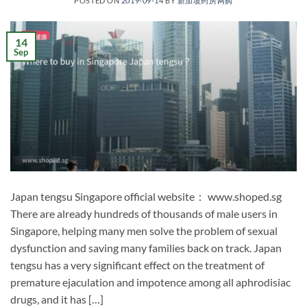
POSTED ON
2019-09-14
BY
新加坡药房网购
14
Sep
Japan tengsu Singapore official website： www.shoped.sg
There are already hundreds of thousands of male users in
Singapore, helping many men solve the problem of sexual
dysfunction and saving many families back on track. Japan
tengsu has a very significant effect on the treatment of
premature ejaculation and impotence among all aphrodisiac
drugs, and it has […]