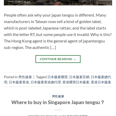
People often ask why your japan tengsu is different. Many
manufacturers in Taiwan now sell a kind of golden label,
which is post-labeled Japanese rattan, and the label starts
with the letter RT, but some people use it invalid. Why is this?
The Hong Kong agent is the general agent of japantengsu
sub-region. The authentic […]
CONTINUE READING
→
Posted in
男性健康
|
Tagged
日本藤素哪買
,
日本藤素官網
,
日本藤素總代
理
,
日本藤素香港
,
日本藤素香港總代理
,
香港哪買日本藤素
,
香港日本藤素
男性健康
Where to buy in Singapore Japan tengsu？