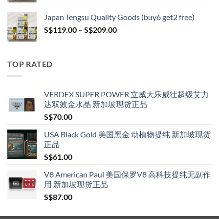
range:
S$119.00
Japan Tengsu Quality Goods (buy6 get2 free)
through
Price
S$
119.00
–
S$
209.00
S$209.00
range:
S$119.00
through
TOP RATED
S$209.00
VERDEX SUPER POWER 立威大乐威壮超级艾力
达双效金水晶 新加坡现货正品
S$
70.00
USA Black Gold 美国黑金 动植物提纯 新加坡现货
正品
S$
61.00
V8 American Paul 美国保罗V8 高科技提纯无副作
用 新加坡现货正品
S$
87.00