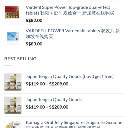
Vardefil Super Power Top-grade dual-effect
tablets 壮阳＋延时双效合一 新加坡在线购买
S$
82.00
VARDEFIL POWER Vardenafil tablets 双效片 新
加坡在线购买
S$
83.00
BEST SELLING
Japan Tengsu Quality Goods (buy3 get1 free)
Price
S$
119.00
–
S$
209.00
range:
S$119.00
Japan Tengsu Quality Goods
through
Price
S$
119.00
–
S$
209.00
S$209.00
range:
S$119.00
Kamagra Oral Jelly Singapore Drugstore Genuine
through
果冻伟哥 果冻威而钢 新加坡现货正品